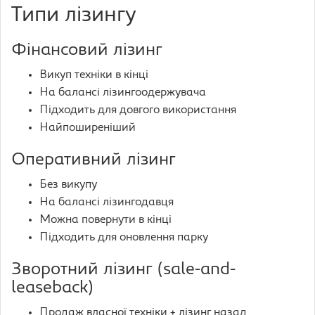
Типи лізингу
Фінансовий лізинг
Викуп техніки в кінці
На балансі лізингоодержувача
Підходить для довгого використання
Найпоширеніший
Оперативний лізинг
Без викупу
На балансі лізингодавця
Можна повернути в кінці
Підходить для оновлення парку
Зворотний лізинг (sale-and-
leaseback)
Продаж власної техніки + лізинг назад