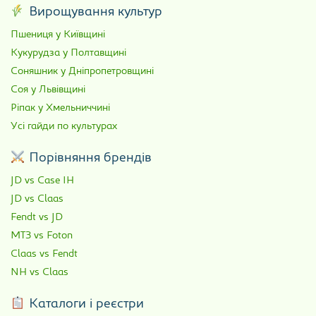
Вирощування культур
Пшениця у Київщині
Кукурудза у Полтавщині
Соняшник у Дніпропетровщині
Соя у Львівщині
Ріпак у Хмельниччині
Усі гайди по культурах
Порівняння брендів
JD vs Case IH
JD vs Claas
Fendt vs JD
МТЗ vs Foton
Claas vs Fendt
NH vs Claas
Каталоги і реєстри