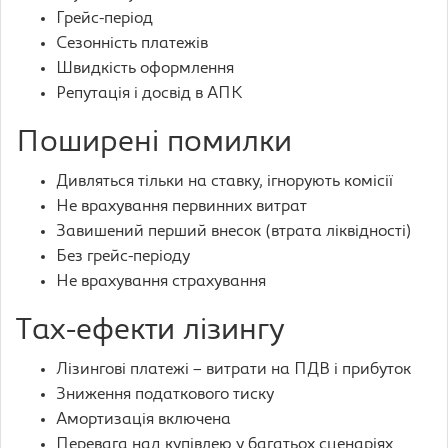
Грейс-період
Сезонність платежів
Швидкість оформлення
Репутація і досвід в АПК
Поширені помилки
Дивляться тільки на ставку, ігнорують комісії
Не врахування первинних витрат
Завишений перший внесок (втрата ліквідності)
Без грейс-періоду
Не врахування страхування
Tax-ефекти лізингу
Лізингові платежі – витрати на ПДВ і прибуток
Зниження податкового тиску
Амортизація включена
Перевага над купівлею у багатьох сценаріях