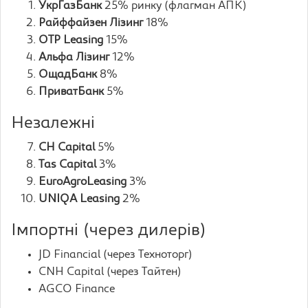
УкрГазБанк
25% ринку (флагман АПК)
Райффайзен Лізинг
18%
OTP Leasing
15%
Альфа Лізинг
12%
ОщадБанк
8%
ПриватБанк
5%
Незалежні
СН Capital
5%
Tas Capital
3%
EuroAgroLeasing
3%
UNIQA Leasing
2%
Імпортні (через дилерів)
JD Financial (через Техноторг)
CNH Capital (через Тайтен)
AGCO Finance