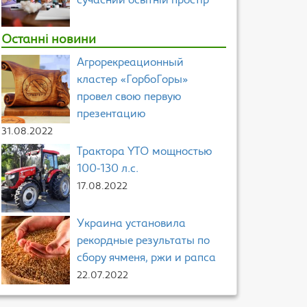
сучасний освітній простір
Останні новини
Агрорекреационный
кластер «ГорбоГоры»
провел свою первую
презентацию
31.08.2022
Трактора YTO мощностью
100-130 л.с.
17.08.2022
Украина установила
рекордные результаты по
сбору ячменя, ржи и рапса
22.07.2022