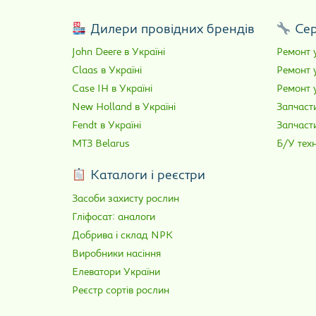
Дилери провідних брендів
Сер
John Deere в Україні
Ремонт у
Claas в Україні
Ремонт 
Case IH в Україні
Ремонт у
New Holland в Україні
Запчасти
Fendt в Україні
Запчаст
МТЗ Belarus
Б/У техн
Каталоги і реєстри
Засоби захисту рослин
Гліфосат: аналоги
Добрива і склад NPK
Виробники насіння
Елеватори України
Реєстр сортів рослин