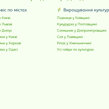
віс по містах
Вирощування культу
 Києві
Пшениця у Київщині
у Львові
Кукурудза у Полтавщині
 Дніпрі
Соняшник у Дніпропетровщині
ни у Києві
Соя у Львівщині
ини у Харкові
Ріпак у Хмельниччині
іка у Одесі
Усі гайди по культурах