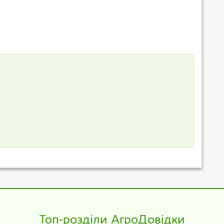
Топ-розділи АгроДовідки