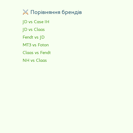
р
Порівняння брендів
JD vs Case IH
JD vs Claas
Fendt vs JD
МТЗ vs Foton
Claas vs Fendt
NH vs Claas