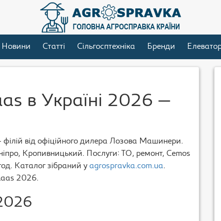
Новини
Статті
Сільгосптехніка
Бренди
Елевато
aas в Україні 2026 —
6+ філій від офіційного дилера Лозова Машинери.
ніпро, Кропивницький. Послуги: ТО, ремонт, Cemos
год. Каталог зібраний у
agrospravka.com.ua
.
laas 2026.
 2026