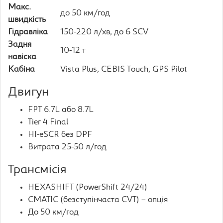
Макс.
до 50 км/год
швидкість
Гідравліка
150-220 л/хв, до 6 SCV
Задня
10-12 т
навіска
Кабіна
Vista Plus, CEBIS Touch, GPS Pilot
Двигун
FPT 6.7L або 8.7L
Tier 4 Final
HI-eSCR без DPF
Витрата 25-50 л/год
Трансмісія
HEXASHIFT (PowerShift 24/24)
CMATIC (безступінчаста CVT) – опція
До 50 км/год