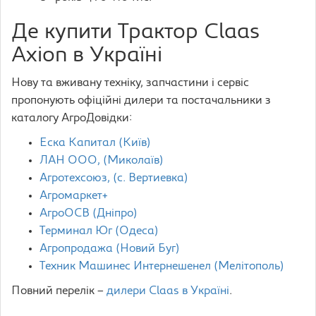
Де купити Трактор Claas
Axion в Україні
Нову та вживану техніку, запчастини і сервіс
пропонують офіційні дилери та постачальники з
каталогу АгроДовідки:
Еска Капитал (Київ)
ЛАН ООО, (Миколаїв)
Агротехсоюз, (с. Вертиевка)
Агромаркет+
АгроОСВ (Дніпро)
Терминал Юг (Одеса)
Агропродажа (Новий Буг)
Техник Машинес Интернешенел (Мелітополь)
Повний перелік –
дилери Claas в Україні
.