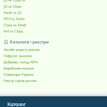
JD vs Case IH
JD vs Claas
Fendt vs JD
МТЗ vs Foton
Claas vs Fendt
NH vs Claas
Каталоги і реєстри
Засоби захисту рослин
Гліфосат: аналоги
Добрива і склад NPK
Виробники насіння
Елеватори України
Реєстр сортів рослин
Каталог