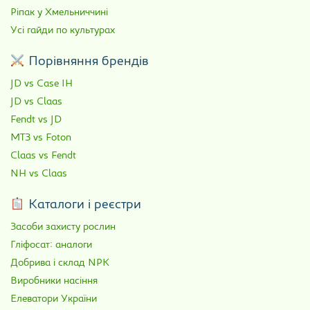
Ріпак у Хмельниччині
Усі гайди по культурах
Порівняння брендів
JD vs Case IH
JD vs Claas
Fendt vs JD
МТЗ vs Foton
Claas vs Fendt
NH vs Claas
Каталоги і реєстри
Засоби захисту рослин
Гліфосат: аналоги
Добрива і склад NPK
Виробники насіння
Елеватори України