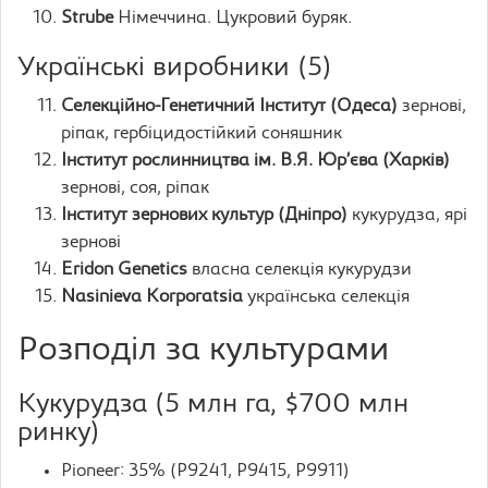
Strube
Німеччина. Цукровий буряк.
Українські виробники (5)
Селекційно-Генетичний Інститут (Одеса)
зернові,
ріпак, гербіцидостійкий соняшник
Інститут рослинництва ім. В.Я. Юр’єва (Харків)
зернові, соя, ріпак
Інститут зернових культур (Дніпро)
кукурудза, ярі
зернові
Eridon Genetics
власна селекція кукурудзи
Nasinieva Korporatsia
українська селекція
Розподіл за культурами
Кукурудза (5 млн га, $700 млн
ринку)
Pioneer: 35% (P9241, P9415, P9911)