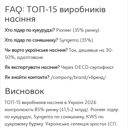
FAQ: ТОП-15 виробників
насіння
Хто лідер по кукурудзі?
Pioneer (35% ринку).
Хто лідер по соняшнику?
Syngenta (35%).
Чи варто українське насіння?
Так, дешевше на 30-
50%, адаптоване.
Як експортувати насіння?
Через OECD-сертифікат.
Як знайти контакти?
/company/brand/+бренд/.
Висновок
ТОП-15 виробників насіння в Україні 2026
контролюють 85% ринку ($1,5-2 млрд). Pioneer лідер
по кукурудзі, Syngenta по соняшнику, KWS по
цукровому буряку. Українська селекція зростає (СГІ