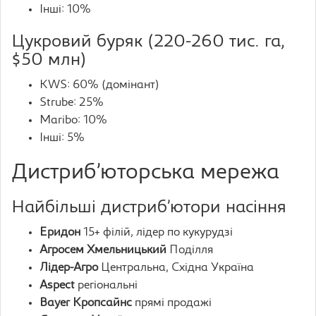
Інші: 10%
Цукровий буряк (220-260 тис. га,
$50 млн)
KWS: 60% (домінант)
Strube: 25%
Maribo: 10%
Інші: 5%
Дистриб’юторська мережа
Найбільші дистриб’ютори насіння
Еридон
15+ філій, лідер по кукурудзі
Агросем Хмельницький
Поділля
Лідер-Агро
Центральна, Східна Україна
Aspect
регіональні
Bayer Кропсайнс
прямі продажі