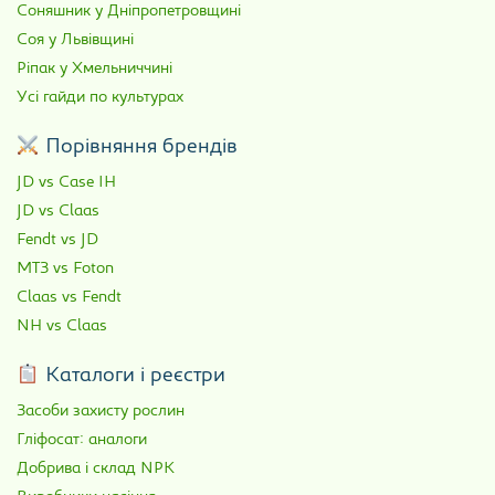
Соняшник у Дніпропетровщині
Соя у Львівщині
Ріпак у Хмельниччині
Усі гайди по культурах
Порівняння брендів
JD vs Case IH
JD vs Claas
Fendt vs JD
МТЗ vs Foton
Claas vs Fendt
NH vs Claas
Каталоги і реєстри
Засоби захисту рослин
Гліфосат: аналоги
Добрива і склад NPK