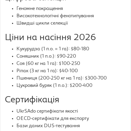
Геномне покращення
Високотехнологічні фенотипування
Швидші цикли селекції
Ціни на насіння 2026
Кукурудза (1 п.о. = 1 га): $80-180
Соняшник (1 п.о.): $90-220
Соя (60 кг на 1 га): $100-250
Ріпак (3 кг на 1 га): $40-100
Пшениця (200-250 кг на 1 га): $300-700
Цукровий буряк (1 п.о.): $200-400
Сертифікація
UkrSAdo сертифікати якості
OECD-сертифікати для експорту
Бази даних DUS-тестування