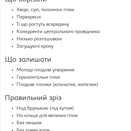
Хворі, сухі, поламані гілки
Перехресні
Ті що ростуть всередину
Конкуренти центрального провідника
Низько розташовані
Загущуючі крону
Що залишати
Молоді плодові утворення
Горизонтальні гілки
Плодові гілочки (кільчатки, копієчки)
Правильний зріз
Над брунькою (під кутом)
На кільце для великих гілок
Без пеньків
Без зриву кори