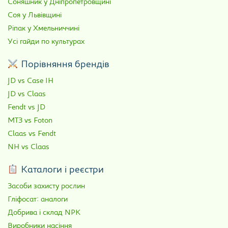
Соняшник у Дніпропетровщині
Соя у Львівщині
Ріпак у Хмельниччині
Усі гайди по культурах
Порівняння брендів
JD vs Case IH
JD vs Claas
Fendt vs JD
МТЗ vs Foton
Claas vs Fendt
NH vs Claas
Каталоги і реєстри
Засоби захисту рослин
Гліфосат: аналоги
Добрива і склад NPK
Виробники насіння