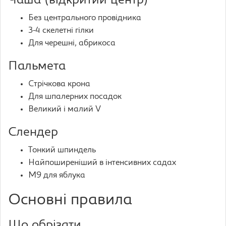
Чаша (відкритий центр)
Без центрального провідника
3-4 скелетні гілки
Для черешні, абрикоса
Пальмета
Стрічкова крона
Для шпалерних посадок
Великий і малий V
Слендер
Тонкий шпиндель
Найпоширеніший в інтенсивних садах
М9 для яблука
Основні правила
Що обрізати