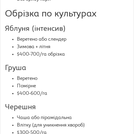
Обрізка по культурах
Яблуня (інтенсив)
Веретено або слендер
Зимова + літня
$400-700/га обрізка
Груша
Веретено
Помірне
$400-600/га
Черешня
Чаша або пірамідальна
Влітку (для уникнення хвороб)
$300-500/га