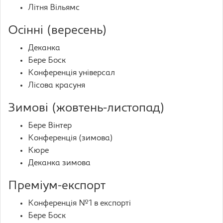
Літня Вільямс
Осінні (вересень)
Деканка
Бере Боск
Конференція універсал
Лісова красуня
Зимові (жовтень-листопад)
Бере Вінтер
Конференція (зимова)
Кюре
Деканка зимова
Преміум-експорт
Конференція №1 в експорті
Бере Боск