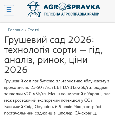
Головна
›
Статті
Грушевий сад 2026:
технологія сорти — гід,
аналіз, ринок, ціни
2026
Грушевий сад прибуткова альтернатива яблуневому з
врожайністю 25-50 т/га і EBITDA $12-25k/га. Бюджет
закладки $20-45k/га. Менш поширений в Україні, але
має зростаючий експортний потенціал у ЄС і
Близький Схід. Окупність 6-9 років. Якщо потрібні
постачальники саджанців, шпалер, CA-сховищ,