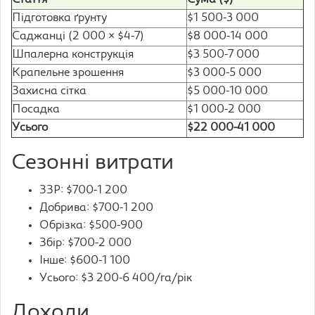
Стаття
Сума ($)
Підготовка ґрунту
$1 500-3 000
Саджанці (2 000 × $4-7)
$8 000-14 000
Шпалерна конструкція
$3 500-7 000
Крапельне зрошення
$3 000-5 000
Захисна сітка
$5 000-10 000
Посадка
$1 000-2 000
Усього
$22 000-41 000
Сезонні витрати
ЗЗР: $700-1 200
Добрива: $700-1 200
Обрізка: $500-900
Збір: $700-2 000
Інше: $600-1 100
Усього: $3 200-6 400/га/рік
Доходи