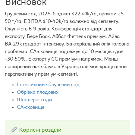
Висновок
Грушевий сад 2026: бюджет $22-41k/га, врожай 25-
50 т/га, EBITDA $10-40k/га залежно від сегменту.
Окупність 6-9 років. Конференція стандарт для
експорту. Бере Боск, Аббат Феттель преміум. Айва
ВА-29 стандарт інтенсиву. Бактеріальний опік головна
проблема. CA-сховище подовжує до 10 місяців і дає
+30-50%. Експорт у ЄС преміум-напрямок. Менш
поширений ніж яблуко в Україні, але має кращі цінові
перспективи у преміум-сегменті.
Інтенсивний яблуневий сад
Обрізка плодових
Шпалерні сади
CA-сховище
Корисні розділи