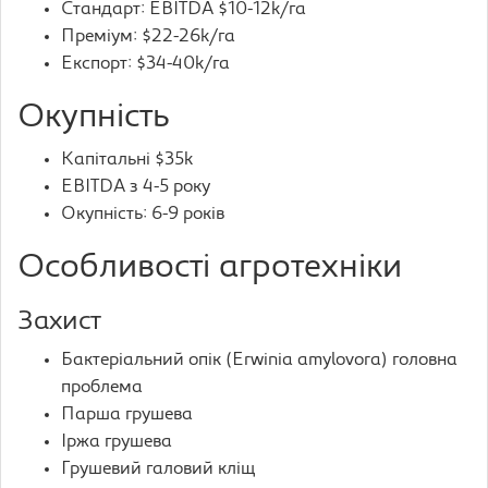
Стандарт: EBITDA $10-12k/га
Преміум: $22-26k/га
Експорт: $34-40k/га
Окупність
Капітальні $35k
EBITDA з 4-5 року
Окупність: 6-9 років
Особливості агротехніки
Захист
Бактеріальний опік (Erwinia amylovora) головна
проблема
Парша грушева
Іржа грушева
Грушевий галовий кліщ