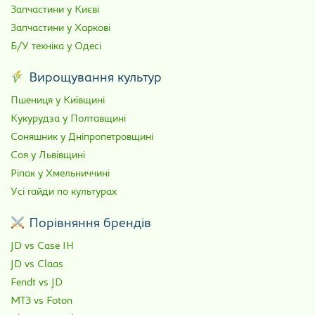
Запчастини у Києві
Запчастини у Харкові
Б/У техніка у Одесі
Вирощування культур
Пшениця у Київщині
Кукурудза у Полтавщині
Соняшник у Дніпропетровщині
Соя у Львівщині
Ріпак у Хмельниччині
Усі гайди по культурах
Порівняння брендів
JD vs Case IH
JD vs Claas
Fendt vs JD
МТЗ vs Foton