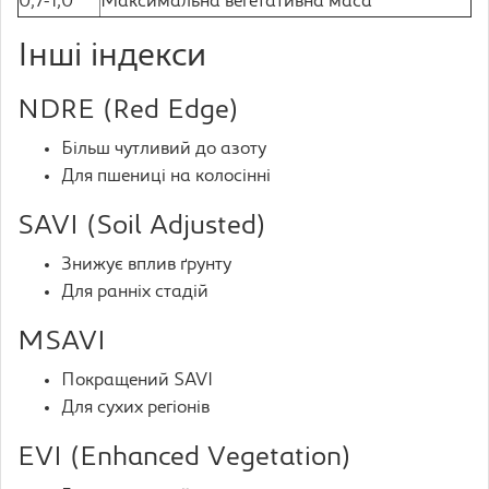
0,7-1,0
Максимальна вегетативна маса
Інші індекси
NDRE (Red Edge)
Більш чутливий до азоту
Для пшениці на колосінні
SAVI (Soil Adjusted)
Знижує вплив ґрунту
Для ранніх стадій
MSAVI
Покращений SAVI
Для сухих регіонів
EVI (Enhanced Vegetation)