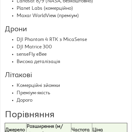
Landsat 8/9 (NASA, безкоштовно)
Planet Labs (комерційно)
Maxar WorldView (преміум)
Дрони
DJI Phantom 4 RTK з MicaSense
DJI Matrice 300
senseFly eBee
Висока деталізація
Літакові
Комерційні зйомки
Преміум-якість
Дорого
Порівняння
Розширення (м/
Джерело
Частота
Ціна