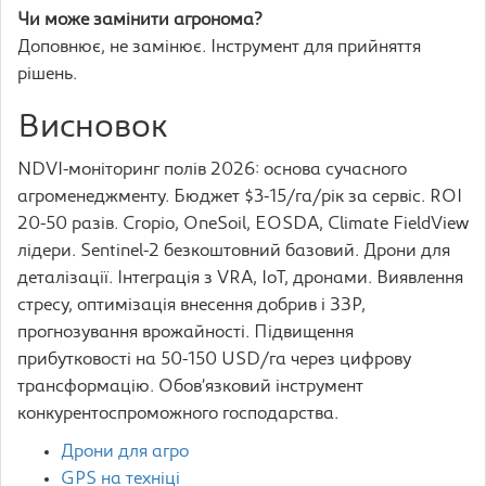
Чи може замінити агронома?
Доповнює, не замінює. Інструмент для прийняття
рішень.
Висновок
NDVI-моніторинг полів 2026: основа сучасного
агроменеджменту. Бюджет $3-15/га/рік за сервіс. ROI
20-50 разів. Cropio, OneSoil, EOSDA, Climate FieldView
лідери. Sentinel-2 безкоштовний базовий. Дрони для
деталізації. Інтеграція з VRA, IoT, дронами. Виявлення
стресу, оптимізація внесення добрив і ЗЗР,
прогнозування врожайності. Підвищення
прибутковості на 50-150 USD/га через цифрову
трансформацію. Обов’язковий інструмент
конкурентоспроможного господарства.
Дрони для агро
GPS на техніці