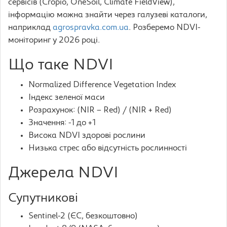
сервісів (Cropio, OneSoil, Climate FieldView),
інформацію можна знайти через галузеві каталоги,
наприклад
agrospravka.com.ua
. Розберемо NDVI-
моніторинг у 2026 році.
Що таке NDVI
Normalized Difference Vegetation Index
Індекс зеленої маси
Розрахунок: (NIR – Red) / (NIR + Red)
Значення: -1 до +1
Висока NDVI здорові рослини
Низька стрес або відсутність рослинності
Джерела NDVI
Супутникові
Sentinel-2 (ЄС, безкоштовно)