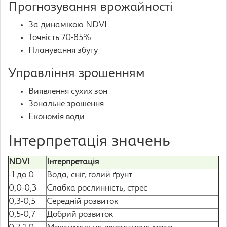
Прогнозування врожайності
За динамікою NDVI
Точність 70-85%
Планування збуту
Управління зрошенням
Виявлення сухих зон
Зональне зрошення
Економія води
Інтерпретація значень
NDVI
Інтерпретація
-1 до 0
Вода, сніг, голий ґрунт
0,0-0,3
Слабка рослинність, стрес
0,3-0,5
Середній розвиток
0,5-0,7
Добрий розвиток