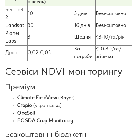
піксель)
Sentinel-
10
5 днів
Безкоштовно
2
Landsat
30
16 днів
Безкоштовно
Planet
3
Щодня
$3-10/га/рік
Labs
За
$10-30/га/
Дрон
0,02-0,05
потреби
зйомка
Сервіси NDVI-моніторингу
Преміум
Climate FieldView
(Bayer)
Cropio
(українська)
OneSoil
EOSDA Crop Monitoring
Безкоштовні і бюджетні