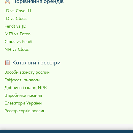
Порівняння брендів
JD vs Case IH
JD vs Claas
Fendt vs JD
МТЗ vs Foton
Claas vs Fendt
NH vs Claas
Каталоги і реєстри
Засоби захисту рослин
Гліфосат: аналоги
Добрива і склад NPK
Виробники насіння
Елеватори України
Реєстр сортів рослин