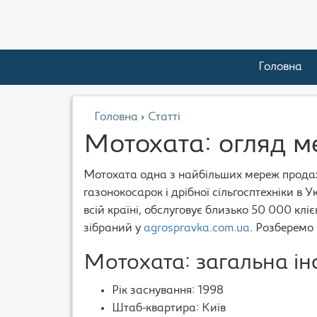
Головна
Головна
›
Статті
Мотохата: огляд м
Мотохата одна з найбільших мереж продаж
газонокосарок і дрібної сільгосптехніки в У
всій країні, обслуговує близько 50 000 клі
зібраний у
agrospravka.com.ua
. Розберемо
Мотохата: загальна і
Рік заснування: 1998
Штаб-квартира: Київ