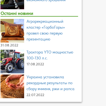
економного зрошення
Останні новини
Агрорекреационный
кластер «ГорбоГоры»
провел свою первую
презентацию
31.08.2022
Трактора YTO мощностью
100-130 л.с.
17.08.2022
Украина установила
рекордные результаты по
сбору ячменя, ржи и рапса
22.07.2022