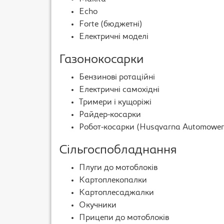
Echo
Forte (бюджетні)
Електричні моделі
Газонокосарки
Бензинові ротаційні
Електричні самохідні
Тримери і кущоріжі
Райдер-косарки
Робот-косарки (Husqvarna Automower
Сільгоспобладнання
Плуги до мотоблоків
Картоплекопалки
Картоплесаджалки
Окучники
Прицепи до мотоблоків