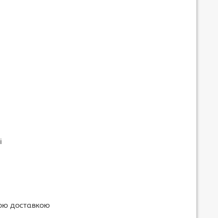
і
ою доставкою