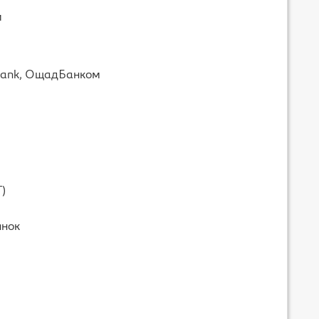
и
bank, ОщадБанком
Г)
янок