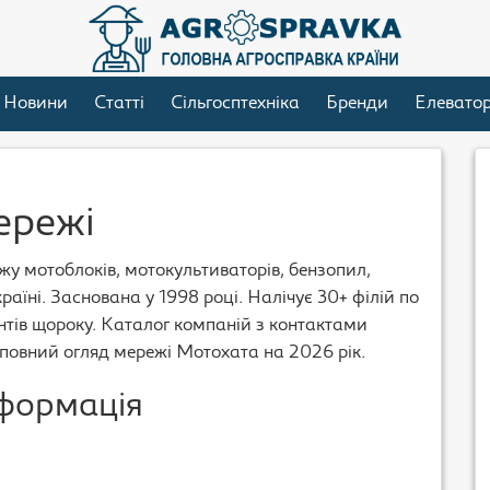
Новини
Статті
Сільгосптехніка
Бренди
Елевато
ережі
у мотоблоків, мотокультиваторів, бензопил,
країні. Заснована у 1998 році. Налічує 30+ філій по
єнтів щороку. Каталог компаній з контактами
 повний огляд мережі Мотохата на 2026 рік.
нформація