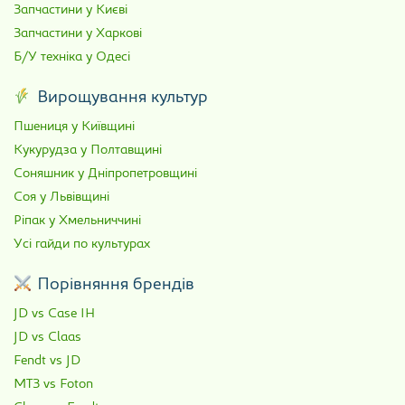
Запчастини у Києві
Запчастини у Харкові
Б/У техніка у Одесі
Вирощування культур
Пшениця у Київщині
Кукурудза у Полтавщині
Соняшник у Дніпропетровщині
Соя у Львівщині
Ріпак у Хмельниччині
Усі гайди по культурах
Порівняння брендів
JD vs Case IH
JD vs Claas
Fendt vs JD
МТЗ vs Foton