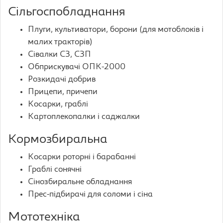
Сільгоспобладнання
Плуги, культиватори, борони (для мотоблоків і
малих тракторів)
Сівалки СЗ, СЗП
Обприскувачі ОПК-2000
Розкидачі добрив
Прицепи, причепи
Косарки, граблі
Картоплекопалки і саджалки
Кормозбиральна
Косарки роторні і барабанні
Граблі сонячні
Сінозбиральне обладнання
Прес-підбирачі для соломи і сіна
Мототехніка