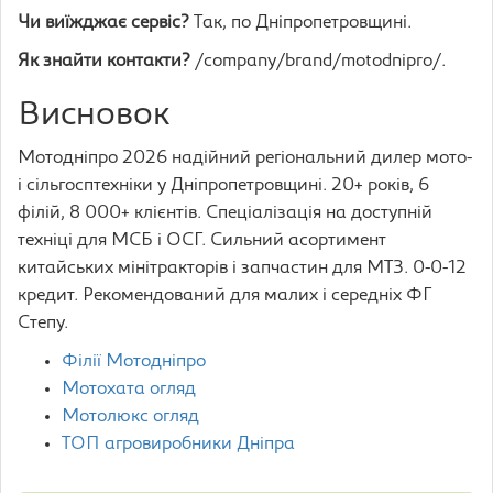
Чи виїжджає сервіс?
Так, по Дніпропетровщині.
Як знайти контакти?
/company/brand/motodnipro/.
Висновок
Мотодніпро 2026 надійний регіональний дилер мото-
і сільгосптехніки у Дніпропетровщині. 20+ років, 6
філій, 8 000+ клієнтів. Спеціалізація на доступній
техніці для МСБ і ОСГ. Сильний асортимент
китайських мінітракторів і запчастин для МТЗ. 0-0-12
кредит. Рекомендований для малих і середніх ФГ
Степу.
Філії Мотодніпро
Мотохата огляд
Мотолюкс огляд
ТОП агровиробники Дніпра