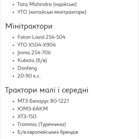
Tata Mahindra (індійські)
YTO (китайські мінітрактори)
Мінітрактори
Foton Lovol 254-504
YTO X504-X904
Jinma 254-704
Kubota (б/в)
Donfeng
20-90 к.с.
Трактори малі і середні
МТЗ-Беларус 80-1221
ЮМЗ-6АКМ
ХТЗ-150
Trommia (Туреччина)
Б/в європейських брендів