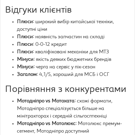
Відгуки клієнтів
Плюси:
широкий вибір китайської техніки,
доступні ціни
Плюси:
наявність запчастин на складі
Плюси:
0-0-12 кредит
Плюси:
кваліфіковані механіки для МТЗ
Мінуси:
якість деяких бюджетних брендів
Мінуси:
черга на сервіс у пік-сезон
Загалом:
4,1/5, хороший для МСБ і ОСГ
Порівняння з конкурентами
Мотодніпро vs Мотохата:
схожі формати,
Мотодніпро спеціалізується більше на
мінітракторах і середній сільгосптехніці
Мотодніпро vs Мотолюкс:
Мотолюкс премум-
сегмент, Мотодніпро доступний