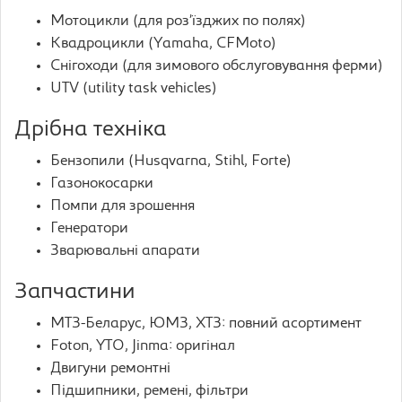
Мотоцикли (для роз’їзджих по полях)
Квадроцикли (Yamaha, CFMoto)
Снігоходи (для зимового обслуговування ферми)
UTV (utility task vehicles)
Дрібна техніка
Бензопили (Husqvarna, Stihl, Forte)
Газонокосарки
Помпи для зрошення
Генератори
Зварювальні апарати
Запчастини
МТЗ-Беларус, ЮМЗ, ХТЗ: повний асортимент
Foton, YTO, Jinma: оригінал
Двигуни ремонтні
Підшипники, ремені, фільтри