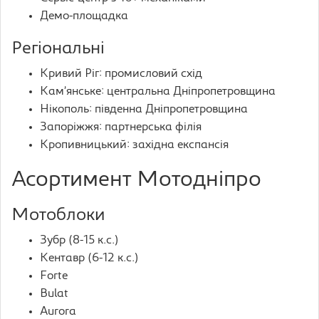
Демо-площадка
Регіональні
Кривий Ріг: промисловий схід
Кам’янське: центральна Дніпропетровщина
Нікополь: південна Дніпропетровщина
Запоріжжя: партнерська філія
Кропивницький: західна експансія
Асортимент Мотодніпро
Мотоблоки
Зубр (8-15 к.с.)
Кентавр (6-12 к.с.)
Forte
Bulat
Aurora