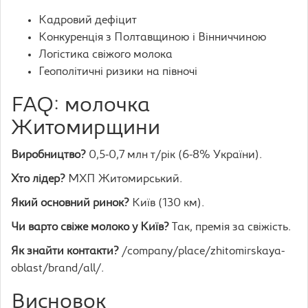
Кадровий дефіцит
Конкуренція з Полтавщиною і Вінниччиною
Логістика свіжого молока
Геополітичні ризики на півночі
FAQ: молочка
Житомирщини
Виробництво?
0,5-0,7 млн т/рік (6-8% України).
Хто лідер?
МХП Житомирський.
Який основний ринок?
Київ (130 км).
Чи варто свіже молоко у Київ?
Так, премія за свіжість.
Як знайти контакти?
/company/place/zhitomirskaya-
oblast/brand/all/.
Висновок