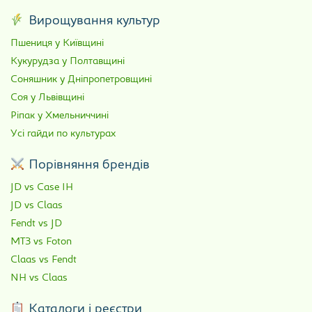
Вирощування культур
Пшениця у Київщині
Кукурудза у Полтавщині
Соняшник у Дніпропетровщині
Соя у Львівщині
Ріпак у Хмельниччині
Усі гайди по культурах
Порівняння брендів
JD vs Case IH
JD vs Claas
Fendt vs JD
МТЗ vs Foton
Claas vs Fendt
NH vs Claas
Каталоги і реєстри