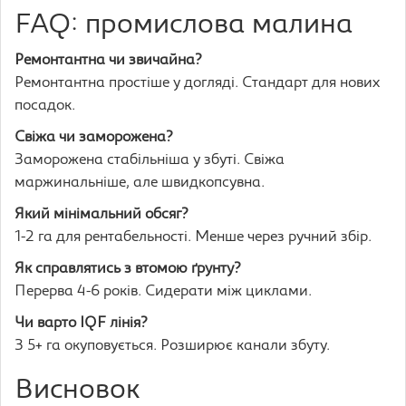
FAQ: промислова малина
Ремонтантна чи звичайна?
Ремонтантна простіше у догляді. Стандарт для нових
посадок.
Свіжа чи заморожена?
Заморожена стабільніша у збуті. Свіжа
маржинальніше, але швидкопсувна.
Який мінімальний обсяг?
1-2 га для рентабельності. Менше через ручний збір.
Як справлятись з втомою ґрунту?
Перерва 4-6 років. Сидерати між циклами.
Чи варто IQF лінія?
З 5+ га окуповується. Розширює канали збуту.
Висновок