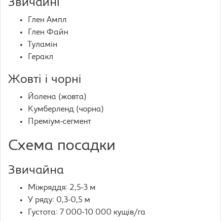
Звичайні
Глен Ампл
Глен Файн
Туламін
Геракл
Жовті і чорні
Йолена (жовта)
Кумберленд (чорна)
Преміум-сегмент
Схема посадки
Звичайна
Міжряддя: 2,5-3 м
У ряду: 0,3-0,5 м
Густота: 7 000-10 000 кущів/га