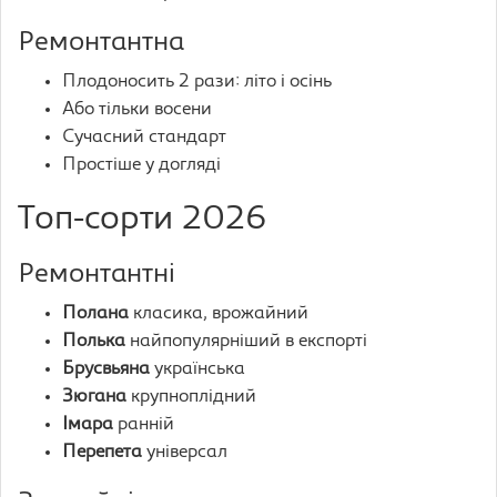
Ремонтантна
Плодоносить 2 рази: літо і осінь
Або тільки восени
Сучасний стандарт
Простіше у догляді
Топ-сорти 2026
Ремонтантні
Полана
класика, врожайний
Полька
найпопулярніший в експорті
Брусвьяна
українська
Зюгана
крупноплідний
Імара
ранній
Перепета
універсал