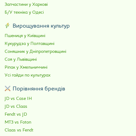
Запчастини у Харкові
Б/У техніка у Одесі
Вирощування культур
Пшениця у Київщині
Кукурудза у Полтавщині
Соняшник у Дніпропетровщині
Соя у Львівщині
Ріпак у Хмельниччині
Усі гайди по культурах
Порівняння брендів
JD vs Case IH
JD vs Claas
Fendt vs JD
МТЗ vs Foton
Claas vs Fendt