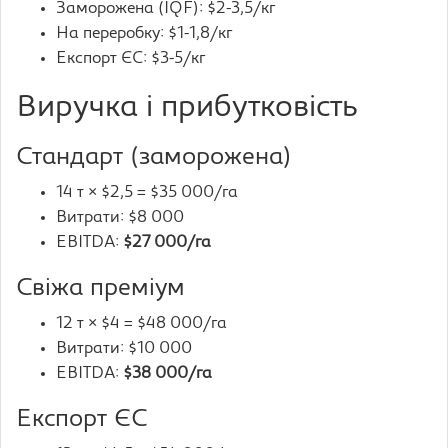
Заморожена (IQF): $2-3,5/кг
На переробку: $1-1,8/кг
Експорт ЄС: $3-5/кг
Виручка і прибутковість
Стандарт (заморожена)
14 т × $2,5 = $35 000/га
Витрати: $8 000
EBITDA:
$27 000/га
Свіжа преміум
12 т × $4 = $48 000/га
Витрати: $10 000
EBITDA:
$38 000/га
Експорт ЄС