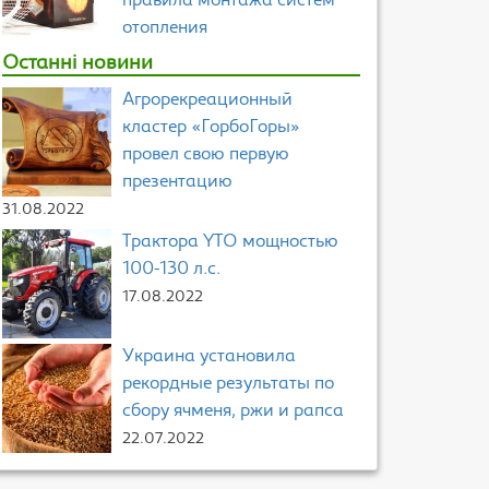
правила монтажа систем
отопления
Останні новини
Агрорекреационный
кластер «ГорбоГоры»
провел свою первую
презентацию
31.08.2022
Трактора YTO мощностью
100-130 л.с.
17.08.2022
Украина установила
рекордные результаты по
сбору ячменя, ржи и рапса
22.07.2022