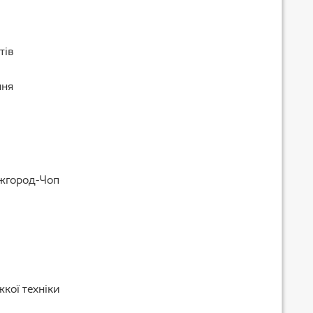
тів
ння
Ужгород-Чоп
жкої техніки