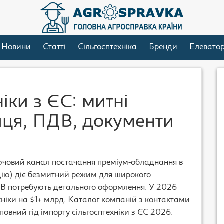
Новини
Статті
Сільгосптехніка
Бренди
Елевато
іки з ЄС: митні
ця, ПДВ, документи
ключовий канал постачання преміум-обладнання в
цію) діє безмитний режим для широкого
ДВ потребують детального оформлення. У 2026
хніки на $1+ млрд. Каталог компаній з контактами
повний гід імпорту сільгосптехніки з ЄС 2026.