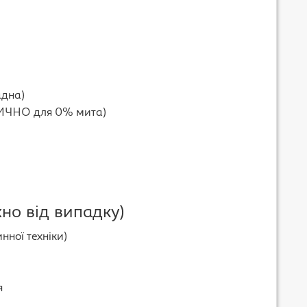
адна)
ТИЧНО для 0% мита)
но від випадку)
нної техніки)
я