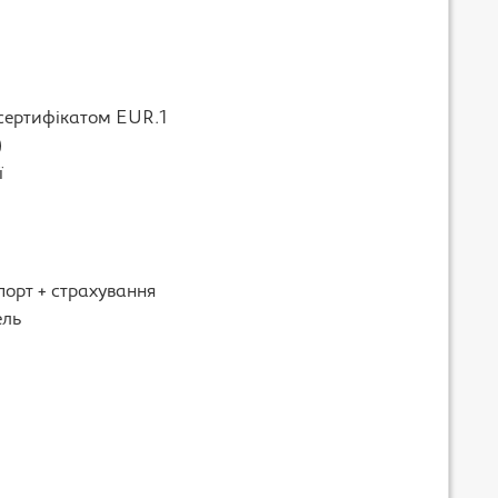
 сертифікатом EUR.1
)
ї
порт + страхування
ель