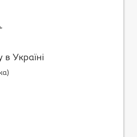
ь
 в Україні
ка)