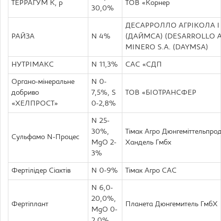
ТЕРРАГУМ К, р
TOB «Корнер
30,0%
ДЕСАРРОЛЛО АГРІКОЛА І 
РАЙЗА
N 4%
(ДАЙМСА) (DESARROLLO 
MINERO S.A. (DAYMSA)
НУТРІМАКС
N 11,3%
САС «СДП
Органо-мінеральне
N 0-
добриво
7,5%, S
TOB «БІОТРАНСФЕР
«ХЕЛПРОСТ»
0-2,8%
N 25-
30%,
Тімак Агро Дюнгеміттельпрод
Сульфамо N-Процес
MgO 2-
Хандель Гмбх
3%
Фертілідер Сіактів
N 0-9%
Тімак Агро САС
N 6,0-
20,0%,
Фертіплант
Планета Дюнгемитель ГмбХ
MgO 0-
2,0%