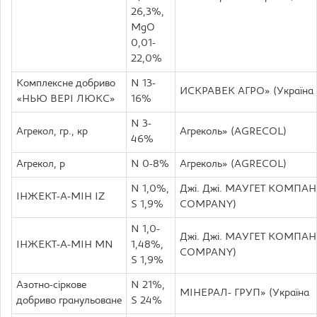
26,3%,
MgO
0,01-
22,0%
Комплексне добриво
N 13-
ИСКРАВЕК АГРО» (Україна
«НЬЮ ВЕРІ ЛЮКС»
16%
N 3-
Агрекол, гр., кр
Агреколь» (AGRECOL)
46%
Агрекол, р
N 0-8%
Агреколь» (AGRECOL)
N 1,0%,
Джі. Джі. МАУГЕТ КОМПАНІ
ІНЖЕКТ-А-МІН IZ
S 1,9%
COMPANY)
N 1,0-
Джі. Джі. МАУГЕТ КОМПАНІ
ІНЖЕКТ-А-МІН MN
1,48%,
COMPANY)
S 1,9%
Азотно-сіркове
N 21%,
МІНЕРАЛ- ГРУП» (Україна
добриво гранульоване
S 24%