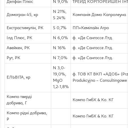
Делфан Плюс
N 9,0%
ТРЕЙД КОРПОРЕЙШЕН ІН
N 21%,
Домогран 45, кр
Компанія Домо Капролеуна
S 24%
Екстрастимулін, РК
S 0,7%
ПП»Кемілайн Агро
Ілд Плюс, РК
N 6,0%
ф. «Де Сангоссе Лтд.
Авейкен, РК
N 16%
ф. «Де Сангоссе Лтд.
Рут, РК
N 7,0%
ф. «Де Сангоссе Лтд.
N 3,0-
19,0%,
ф. ТОВ КТ ВКП «АДОБ» (Prze
ЕЛЬВІТА, кр
MgO
Produkcyjno – Consultingow
1,2-1,8%
Компо тверді
Компо ГмбХ & Ко. КГ
добрива, Г
Компо рідкі добрива,
Компо ГмбХ & Ко. КГ
Р