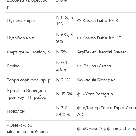
добрива «Біоресурс»,
3.0%
р
N 8%, S
Нутрімікс кр.п
Ф.Компо ГмбХ Ко КГ
15%
N 6%, S
Нутрібор кр.п
Ф.Компо ГмбХ Ко КГ
9%
Фертігрейн Фоліар, р
N 7%
АгріТекно Фертілі Зантес
N 0.1-
Реківа
Ф. Реківа (Литва
2.6%
Тарра сорб фолі ар, р
N 2.1%
Компанія Біоберіка
Яра Ліва Кальциніт,
N 15,5%
ф. «Yara Porsgrun
Тропікоут, Нітрабор
N 3,0-
ф. «Доктор Тарса Тарім Санаї
Новалон
29,0%
А.С.
«Омекс», р.,
ф. «Омекс Агріфлюідс Ліміте
мінеральне добриво