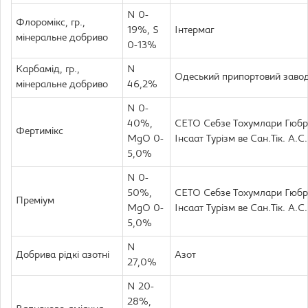
N 0-
Флоромікс, гр.,
19%, S
Інтермаг
мінеральне добриво
0-13%
Карбамід, гр.,
N
Одеський припортовий завод
мінеральне добриво
46,2%
N 0-
40%,
СЕТО Себзе Тохумлари Гюбр
Фертимікс
MgO 0-
Інсаат Турізм ве Сан.Тік. А.С.
5,0%
N 0-
50%,
СЕТО Себзе Тохумлари Гюбр
Преміум
MgO 0-
Інсаат Турізм ве Сан.Тік. А.С.
5,0%
N
Добрива рідкі азотні
Азот
27,0%
N 20-
28%,