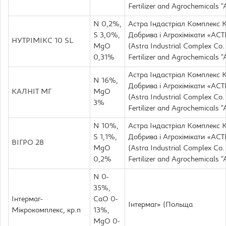
Fertilizer and Agrochemical
N 0,2%,
Астра Індастріал Комплекс К
S 3,0%,
Добрива і Aгрохімікати «А
НУТРІМІКС 10 SL
MgO
(Astra Industrial Complex Co.
0,31%
Fertilizer and Agrochemical
Астра Індастріал Комплекс К
N 16%,
Добрива і Aгрохімікати «А
КАЛНІТ МГ
MgO
(Astra Industrial Complex Co.
3%
Fertilizer and Agrochemical
N 10%,
Астра Індастріал Комплекс К
S 1,1%,
Добрива і Aгрохімікати «А
ВІГРО 28
MgO
(Astra Industrial Complex Co.
0,2%
Fertilizer and Agrochemical
N 0-
35%,
Інтермаг-
CaO 0-
Інтермаг» (Польща
Мікрокомплекс, кр.п
13%,
MgO 0-