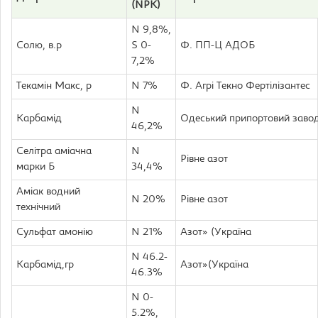
(NPK)
N 9,8%,
Солю, в.р
S 0-
Ф. ПП-Ц АДОБ
7,2%
Текамін Макс, р
N 7%
Ф. Агрі Текно Фертілізантес
N
Карбамід
Одеський припортовий заво
46,2%
Селітра аміачна
N
Рівне азот
марки Б
34,4%
Аміак водний
N 20%
Рівне азот
технічний
Сульфат амонію
N 21%
Азот» (Україна
N 46.2-
Карбамід,гр
Азот»(Україна
46.3%
N 0-
5.2%,