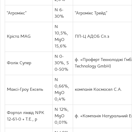
N 6-
“Агромікс”
“Агромікс Трейд”
30%
N
10,5%,
Кріста MAG
ПП-Ц АДОБ Сп.з
MgO
15,6%
N 0-
ф. «Проферт Технолоджі Гм
Фолік Супер
30%, S
Technology GmbH)
0-50%
N
0,66%,
Максі-Гроу Ексель
компанія Космосел С.А.
MgO
0,4%
N 12%,
Фортал ліквід NPK
MgO
ф. «Компанія Натуральний Е
12-61-0 + Т.Е., р
0,01%