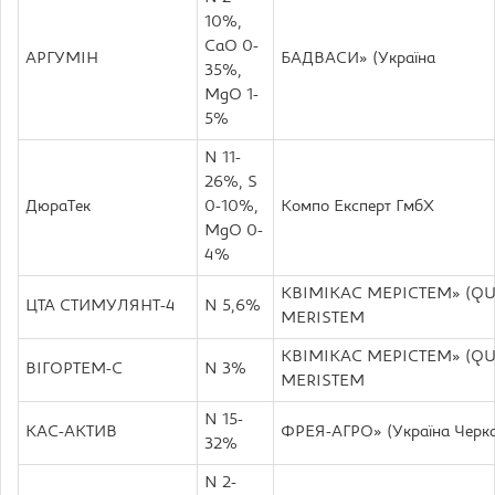
10%,
CaO 0-
АРГУМІН
БАДВАСИ» (Україна
35%,
MgO 1-
5%
N 11-
26%, S
ДюраТек
0-10%,
Компо Експерт ГмбХ
MgO 0-
4%
КВІМІКАС МЕРІСТЕМ» (Q
ЦТА СТИМУЛЯНТ-4
N 5,6%
MERISTEM
КВІМІКАС МЕРІСТЕМ» (Q
ВІГОРТЕМ-С
N 3%
MERISTEM
N 15-
КАС-АКТИВ
ФРЕЯ-АГРО» (Україна Черка
32%
N 2-