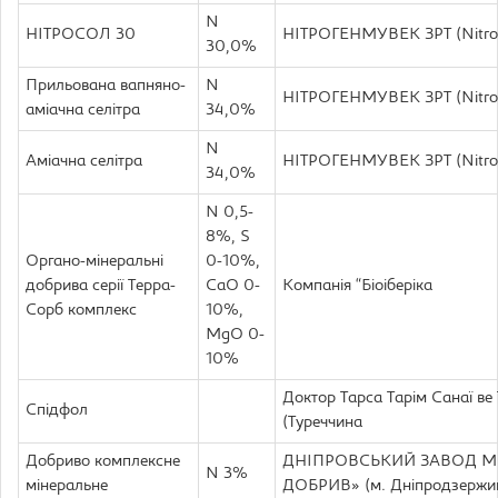
N
НІТРОСОЛ 30
НІТРОГЕНМУВЕК ЗРТ (Nitro
30,0%
Прильована вапняно-
N
НІТРОГЕНМУВЕК ЗРТ (Nitro
аміачна селітра
34,0%
N
Аміачна селітра
НІТРОГЕНМУВЕК ЗРТ (Nitro
34,0%
N 0,5-
8%, S
Органо-мінеральні
0-10%,
добрива серії Терра-
CaO 0-
Компанія “Біоіберіка
Сорб комплекс
10%,
MgO 0-
10%
Доктор Тарса Тарім Санаї ве 
Спідфол
(Туреччина
Добриво комплексне
ДНІПРОВСЬКИЙ ЗАВОД М
N 3%
мінеральне
ДОБРИВ» (м. Дніпродзержи