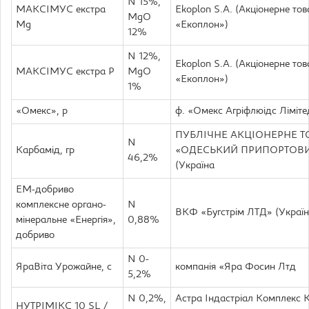
N 15%,
МАКСIМУС екстра
Ekoplon S.A. (Акціонерне то
MgO
Mg
«Екоплон»)
12%
N 12%,
Ekoplon S.A. (Акціонерне то
МАКСIМУС екстра Р
MgO
«Екоплон»)
1%
«Омекс», р
ф. «Омекс Агріфлюідс Ліміте
ПУБЛІЧНЕ АКЦІОНЕРНЕ 
N
Карбамід, гр
«ОДЕСЬКИЙ ПРИПОРТОВ
46,2%
(Україна
ЕМ-добриво
комплексне органо-
N
ВКФ «Бугстрім ЛТД» (Украї
мінеральне «Енергія»,
0,88%
добриво
N 0-
ЯраВіта Урожайне, с
компанія «Яра Фосин Лтд
5,2%
N 0,2%,
Астра Індастріал Комплекс К
НУТРІМІКС 10 SL /