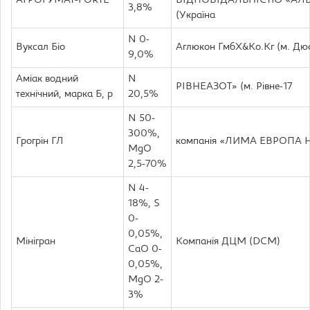
АГРОГУМАТ-FORTE
ВІДПОВІДАЛЬНІСТЮ «АЛ
3,8%
(Україна
N 0-
Вуксал Біо
Аглюкон ГмбХ&Ко.Кг (м. Дю
9,0%
Аміак водний
N
РІВНЕАЗОТ» (м. Рівне-17
технічний, марка Б, р
20,5%
N 50-
300%,
Грогрін ГЛ
компанія «ЛИМА ЕВРОПА НВ
MgO
2,5-70%
N 4-
18%, S
0-
0,05%,
Мінігран
Компанія ДЦМ (DCM)
CaO 0-
0,05%,
MgO 2-
3%