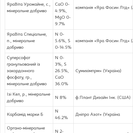
ЯраВіта Урожайне, с.,
CaO 0-
компанія «Яра Фосин Лтд» (
мінеральне добривo
4.9%,
MgO 0-
9.7%
ЯраВіта Спеціальне,
N 0-
п., мінеральне
5.6%, S
компанія «Яра Фосин Лтд» (
добриво
0-14.5%
Суперсофат
N 0-
гранульований із
3%, S
закордонного
26.5%,
Сумихімпрм» (Україна)
фосфату, гр.,
CaO
мінеральне добриво
36.0%
Ізі Кел, р., мінеральне
N 8%
ф.Плант Дизайн Інк. (США)
добриво
N
Карбамід марки Б
Дніпро Азот» (Україна
46.2%
Органо-мінеральне
N 2-