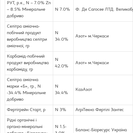
РУТ, р.к., N – 7.0% Zn
– 8.5% Мінеральне
N 7.0%
Ф. Де Сагосее ЛТД. Великоб
добриво
Селітра аміачна-
побічний продукт
N
Азот» м.Черкаси
виробництва селітри
34.0%
аміачної, гр
Карбамід-побічний
N
продукт виробництва
Азот» м.Черкаси
42.0%
карбаміду, гр
Селітра аміачна
марки «Б», гр., N
N
КазАзот
-34.4% Мінеральне
34.4%
добриво
Фертігрейн Старт, р
N 3%
АгріТекно Фертілі Зантес
Рідкі органічні і
органо-мінеральні
N 1.5-
Баланс-Біоресурс Україна