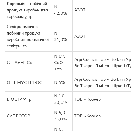
Карбамід – побічний
N
продукт виробництва
АЗОТ
42,0%
карбаміду, гр
Селітра аміачна –
побічний продукт
N
АЗОТ
виробництва аміачної
34,0%
селітри, гр
N 8%,
Агрі Саєнсіз Тарім Ве Іляч У
G-ПАУЕР Cа
CaO
Ве Тікарет Лімітед Шіркеті (
13%
Агрі Саєнсіз Тарім Ве Іляч У
ОПТІМУС ПЛЮС
N 5%
Ве Тікарет Лімітед Шіркеті (
N 1,0-
БІОСТИМ, р
TOB «Корнер
30,0%
N 5,0-
САПРОТОР
TOB «Корнер
35,0%
N 0,1-