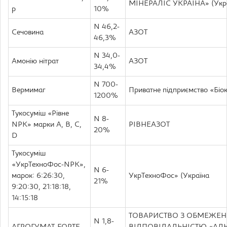
МІНЕРАЛІС УКРАЇНА» (Укр
р
10%
N 46,2-
Сечовина
АЗОТ
46,3%
N 34,0-
Амонію нітрат
АЗОТ
34,4%
N 700-
Вермимаг
Приватне підприємство «Біок
1200%
Тукосуміш «Рівне
N 8-
NPK» марки А, В, С,
РІВНЕАЗОТ
20%
D
Тукосуміш
«УкрТехноФос-NPK»,
N 6-
марок: 6:26:30,
УкрТехноФос» (Україна
21%
9:20:30, 21:18:18,
14:15:18
ТОВАРИСТВО З ОБМЕЖЕ
N 1,8-