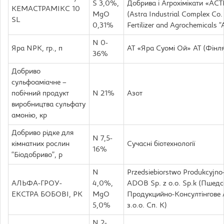
S 3,0%,
Добрива і Aгрохімікати «А
КЕМАСТРАМІКС 10
MgO
(Astra Industrial Complex Co.
SL
0,31%
Fertilizer and Agrochemical
N 0-
Яра NPK, гр., п
АТ «Яра Суомі Ой» АТ (Фінл
36%
Добриво
сульфоаміачне –
побічний продукт
N 21%
Азот
виробництва сульфату
амонію, кр
Добриво рідке для
N 7,5-
кімнатних рослин
Сучасні біотехнології
16%
“Біодобриво”, р
N
Przedsiebiorstwo Produkcyjno
АЛЬФА-ГРОУ-
4,0%,
ADOB Sp. z o.o. Sp.k (Пшед
ЕКСТРА БОБОВІ, РК
MgO
Продукцийно-Консултінгове
5,0%
з.о.о. Сп. К)
N 2-