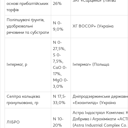
ЗАТ «Сарцина» (Литва
основі прибалтійських
26%
торфів
Поліпшувачі ґрунтів,
N 0-
удобрювальні
ХГ ВОСОР» (Україна
9,0%
речовини та субстрати
N 0-
27,5%,
S 0-
7,5%,
Інтермаг, р
Інтермаг» (Польща
CaO 0-
17%,
MgO 0-
3,0%
Селітра кальцієва
N 17,5-
Дніпродзержинське державн
гранульована, гр
33,0%
«Екоантилід» (Україна
Астра Індастріал Комплекс К
N 10-
Добрива і Aгрохімікати «А
ЛІБРО
20%
(Astra Industrial Complex Co.