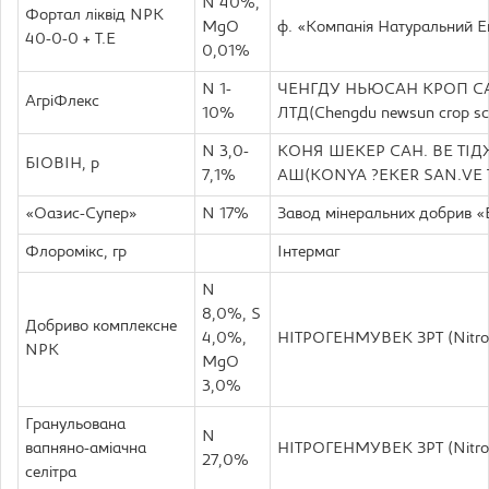
N 40%,
Фортал ліквід NPK
MgO
ф. «Компанія Натуральний Е
40-0-0 + Т.Е
0,01%
N 1-
ЧЕНГДУ НЬЮСАН КРОП С
АгріФлекс
10%
ЛТД(Chengdu newsun crop sci
N 3,0-
КОНЯ ШЕКЕР САН. ВЕ ТІД
БІОВІН, р
7,1%
АШ(KONYA ?EKER SAN.VE T
«Оазис-Супер»
N 17%
Завод мінеральних добрив «
Флоромікс, гр
Інтермаг
N
8,0%, S
Добриво комплексне
4,0%,
НІТРОГЕНМУВЕК ЗРТ (Nitro
NPK
MgO
3,0%
Гранульована
N
вапняно-аміачна
НІТРОГЕНМУВЕК ЗРТ (Nitro
27,0%
селітра