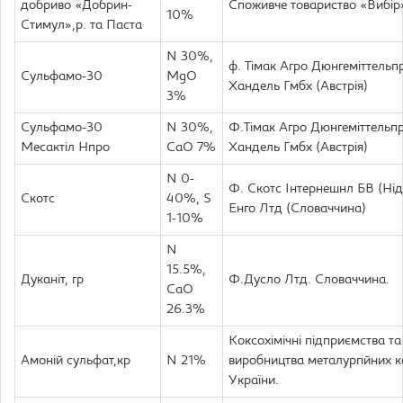
добриво «Добрин-
Споживче товариство «Вибір»
10%
Стимул»,р. та Паста
N 30%,
ф. Тімак Агро Дюнгеміттельп
Сульфамо-30
MgO
Хандель Гмбх (Австрія)
3%
Сульфамо-30
N 30%,
Ф.Тімак Агро Дюнгеміттельп
Месактіл Нпро
CaO 7%
Хандель Гмбх (Австрія)
N 0-
Ф. Скотс Інтернешнл БВ (Нід
Скотс
40%, S
Енго Лтд (Словаччина)
1-10%
N
15.5%,
Дуканіт, гр
Ф.Дусло Лтд. Словаччина.
CaO
26.3%
Коксохімічні підприємства та 
Амоній сульфат,кр
N 21%
виробництва металургійних к
України.