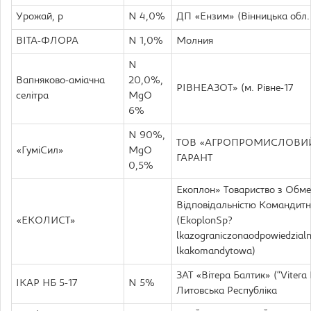
Урожай, р
N 4,0%
ДП «Ензим» (Вінницька обл.
ВІТА-ФЛОРА
N 1,0%
Молния
N
Вапняково-аміачна
20,0%,
РІВНЕАЗОТ» (м. Рівне-17
селітра
MgO
6%
N 90%,
TOB «АГРОПРОМИСЛОВИЙ
«ГуміСил»
MgO
ГАРАНТ
0,5%
Екоплон» Товариство з Обм
Відповідальністю Командитн
«ЕКОЛИСТ»
(EkoplonSp?
lkazograniczonaodpowiedzial
lkakomandytowa)
ЗАТ «Вітера Балтик» (“Vitera B
ІКАР НБ 5-17
N 5%
Литовська Республіка