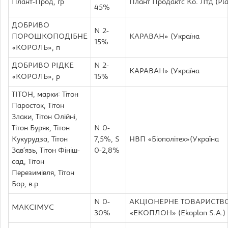
Плант-Прод, гр
Плант Продактс Ко. Лтд (Pla
45%
ДОБРИВО
N 2-
ПОРОШКОПОДІБНЕ
КАРАВАН» (Україна
15%
«КОРОЛЬ», п
ДОБРИВО РІДКЕ
N 2-
КАРАВАН» (Україна
«КОРОЛЬ», р
15%
ТІТОН, марки: Тітон
Паросток, Тітон
Злаки, Тітон Олійні,
Тітон Буряк, Тітон
N 0-
Кукурудза, Тітон
7,5%, S
НВП «Біополітех»(Україна
Зав’язь, Тітон Фініш-
0-2,8%
сад, Тітон
Перезимівля, Тітон
Бор, в.р
N 0-
АКЦІОНЕРНЕ ТОВАРИСТВ
МАКСIМУС
30%
«ЕКОПЛОН» (Ekoplon S.A.)