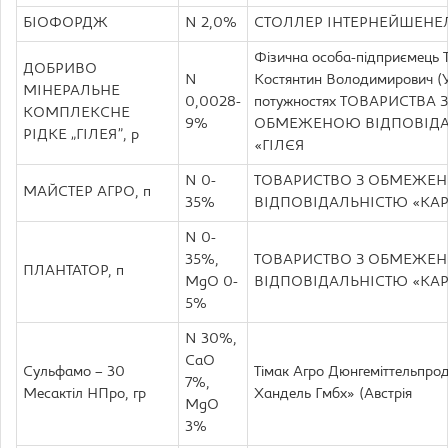
БІОФОРДЖ
N 2,0%
СТОЛЛЕР ІНТЕРНЕЙШЕНЕ
Фізична особа-підприємець 
ДОБРИВО
N
Костянтин Володимирович (У
МІНЕРАЛЬНЕ
0,0028-
потужностях ТОВАРИСТВА З
КОМПЛЕКСНЕ
9%
ОБМЕЖЕНОЮ ВІДПОВІДА
РІДКЕ „ГІЛЕЯ”, р
«ГІЛЄЯ
N 0-
ТОВАРИСТВО З ОБМЕЖЕ
МАЙСТЕР АГРО, п
35%
ВІДПОВІДАЛЬНІСТЮ «КА
N 0-
35%,
ТОВАРИСТВО З ОБМЕЖЕ
ПЛАНТАТОР, п
MgO 0-
ВІДПОВІДАЛЬНІСТЮ «КА
5%
N 30%,
CaO
Сульфамо – 30
Тімак Агро Дюнгеміттельпрод
7%,
Месактіл НПро, гр
Хандель Гмбх» (Австрія
MgO
3%