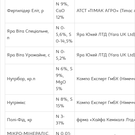
N 9%,
Фертилідер Еліт, р
CaO
АТСТ «ТІМАК АГРО» (Timac A
12%
N 0-
Яра Віта Спеціальне,
5,6%, S
Яра Юкей ЛТД (Yara UK Ltd
п
0-14,5%
N 0-
Яра Віта Урожайне, с
Яра Юкей ЛТД (Yara UK Ltd
5,2%
N 6%, S
9%,
Нутрібор, кр.п
Компо Експерт ГмбХ (Німеч
MgO
5%
N 8%, S
Нутрімікс
Компо Експерт ГмбХ (Німеч
15%
N 3-
Полі-Фід, кр
фірма «Хайфа Кемікалз Лтд» 
31%
МІКРО-МІНЕРАЛІС,
N 0,01-