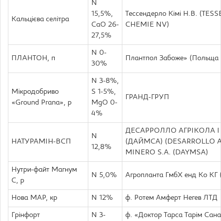
N
15,5%,
Тессендерло Кімі Н.В. (TE
Кальцієва селітра
CaO 26-
CHEMIE NV)
27,5%
N 0-
ПЛАНТОН, п
Плантпол Забоже» (Польща
30%
N 3-8%,
Мiкродобриво
S 1-5%,
ГРАНД-ГРУП
«Ground Pranа», р
MgO 0-
4%
ДЕСАРРОЛЛО АГРІКОЛА І 
N
НАТУРАМІН-ВСП
(ДАЙМСА) (DESARROLLO 
12,8%
MINERO S.A. (DAYMSA)
Нутри-файт Магнум
N 5,0%
Агропланта ГмбХ енд Ко КГ 
С, р
Нова МАР, кр
N 12%
ф. Ротем Амферт Негев ЛТД
Грінфорт
N 3-
ф. «Доктор Тарса Тарім Санаї