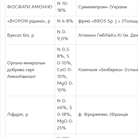
N 10-
ФОСФАТИ АМОНІЮ
Сумихімпром» (України
18%
«BIOPON рідина», р
N 4-8%
фірма «BROS Sp. J.» (Польщ
N 0-
Вуксал Біо, р
Аглюкон ГмбХ&Ко.Кг (м. Дю
9,0%
N 0,5-
8%, S
Органо-мінеральні
0-10%,
добрива серії
CaO 0-
Компанія «Біоіберіка» (Іспан
АміноКвелант
10%,
MgO 0-
10%
N 0-
46%, S
Ліфдріп, р
0-18%,
ф. Фрарімпекс (Франція
MgO 0-
25%