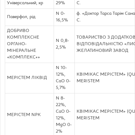
Універсальний, кр
29%
С.
N 0-
ф. «Доктор Тарса Тарім Санаї
Паверфол, рід
16,5%
С.
ДОБРИВО
КОМПЛЕКСНЕ
ТОВАРИСТВО З ДОДАТК
N 0,8-
ОРГАНО-
ВІДПОВІДАЛЬНІСТЮ «ЛИ
2,5%
МІНЕРАЛЬНЕ
ЖЕЛАТИНОВИЙ ЗАВОД
«КОМПЛЕКС+»
N 10-
12%,
КВІМІКАС МЕРІСТЕМ» (Q
МЕРІСТЕМ ЛІКВІД
CaO 0-
MERISTEM
5,7%
N 8-
22%,
CaO 0-
КВІМІКАС МЕРІСТЕМ» (Q
МЕРІСТЕМ NPK
12%,
MERISTEM
MgO 0-
2%