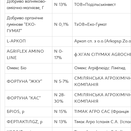
Добриво вапняково-
N 13%
TOB«Подільськінвест
аміачно-магнієве, Г
Добриво органічне
гумінове “ЕКО-
N 0,1%
ТзОВ«Еко-Гумат
ГУМАТ”
L-АРКОП
Аркоп сп. з о.о.(Arkopsp.Zо.о
AGRIFLEX AMINO
N 0-
ф.XI’AN CITYMAX AGROCH
LINE
17%
Омекс Біо
Омекс Агріфлюідс Лімітид
СМІЛЯНСЬКА АГРОХІМІЧ
ФОРТУНА “ЖКУ”
N 5-7%
КОМПАНІЯ
N 28-
СМІЛЯНСЬКА АГРОХІМІЧ
ФОРТУНА “КАС”
30%
КОМПАНІЯ
БРІОS, р
N 15%
ТІМАК АГРО САС (Франція
ФЕРТІАКТІЛGZ, р
N 13%
Тімак Агро Іспанія С.А. (Іспа