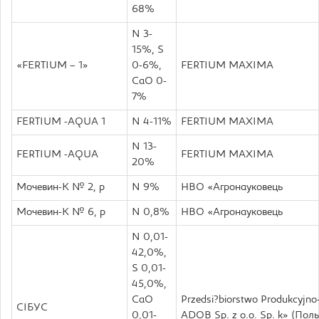
68%
N 3-
15%, S
«FERTIUM – 1»
0-6%,
FERTIUM MAXIMA
CaO 0-
7%
FERTIUM -AQUA 1
N 4-11%
FERTIUM MAXIMA
N 13-
FERTIUM -AQUA
FERTIUM MAXIMA
20%
Мочевин-К № 2, р
N 9%
НВО «Агронауковець
Мочевин-К № 6, р
N 0,8%
НВО «Агронауковець
N 0,01-
42,0%,
S 0,01-
45,0%,
CaO
Przedsi?biorstwo Produkcyjno
СІБУС
0,01-
ADOB Sp. z o.o. Sp. k» (Пол