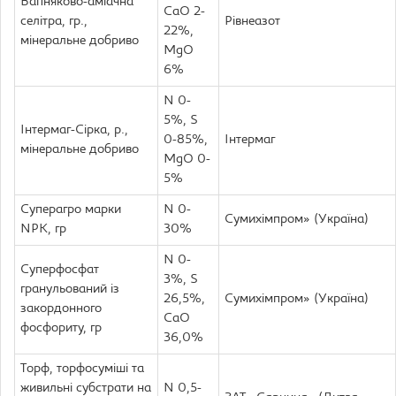
Вапняково-аміачна
CaO 2-
селітра, гр.,
Рівнеазот
22%,
мінеральне добриво
MgO
6%
N 0-
5%, S
Інтермаг-Сірка, р.,
0-85%,
Інтермаг
мінеральне добриво
MgO 0-
5%
Суперагро марки
N 0-
Сумихімпром» (Україна)
NPK, гр
30%
N 0-
Суперфосфат
3%, S
гранульований із
26,5%,
Сумихімпром» (Україна)
закордонного
CaO
фосфориту, гр
36,0%
Торф, торфосуміші та
живильні субстрати на
N 0,5-