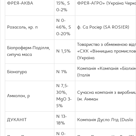
ФРЕЯ-АКВА
15%, S
ФРЕЯ-АГРО» (Україна Черка
0-2%
N 0-
Розасоль, кр. п
46%, S
ф. Са Росіер (SA ROSIER)
0-20%
Товариство з обмеженою від
Біопроферм-Поділля,
N 1,5%
«СХК «Вінницька промислов
сипуча маса
(Україна
Компанія «Компанія «Біолхім
Біонатура
N 1%
(Італія
N 7,5-
30%,
Сучасна компанія з виробни
Амколон, р
MgO 3-
(м. Амман
5%
N 13-
ДУКАНІТ
Компанія Дусло Лтд (Duslo
18%
N 0-