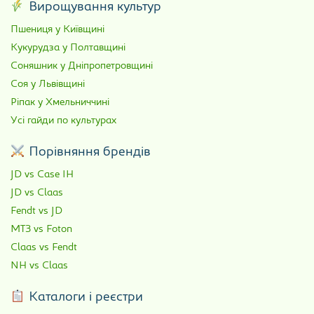
Вирощування культур
Пшениця у Київщині
Кукурудза у Полтавщині
Соняшник у Дніпропетровщині
Соя у Львівщині
Ріпак у Хмельниччині
Усі гайди по культурах
Порівняння брендів
JD vs Case IH
JD vs Claas
Fendt vs JD
МТЗ vs Foton
Claas vs Fendt
NH vs Claas
Каталоги і реєстри