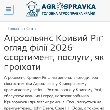
Головна
›
Статті
Агроальянс Кривий Ріг:
огляд філії 2026 —
асортимент, послуги, як
проїхати
Агроальянс Кривий Ріг філія регіонального дилера
сільгосптехніки Агроальянс у Криворізькому
промисловому регіоні. Розташована у Кривому Розі,
обслуговує великих і середніх агровиробників
Криворіжжя і прилеглих районів. Спеціалізується на
преміум-техніці John Deere, Case IH, Claas, а також на