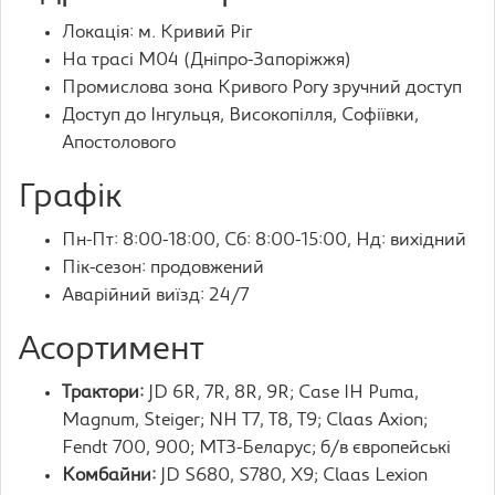
Локація: м. Кривий Ріг
На трасі М04 (Дніпро-Запоріжжя)
Промислова зона Кривого Рогу зручний доступ
Доступ до Інгульця, Високопілля, Софіївки,
Апостолового
Графік
Пн-Пт: 8:00-18:00, Сб: 8:00-15:00, Нд: вихідний
Пік-сезон: продовжений
Аварійний виїзд: 24/7
Асортимент
Трактори:
JD 6R, 7R, 8R, 9R; Case IH Puma,
Magnum, Steiger; NH T7, T8, T9; Claas Axion;
Fendt 700, 900; МТЗ-Беларус; б/в європейські
Комбайни:
JD S680, S780, X9; Claas Lexion