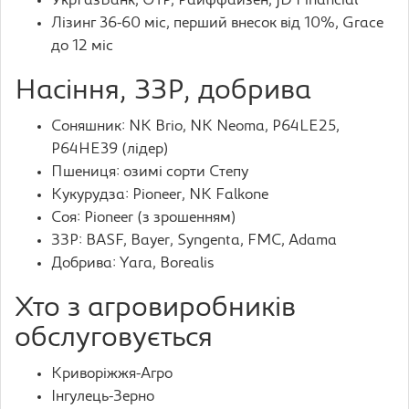
УкрГазБанк, OTP, Райффайзен, JD Financial
Лізинг 36-60 міс, перший внесок від 10%, Grace
до 12 міс
Насіння, ЗЗР, добрива
Соняшник: NK Brio, NK Neoma, P64LE25,
P64HE39 (лідер)
Пшениця: озимі сорти Степу
Кукурудза: Pioneer, NK Falkone
Соя: Pioneer (з зрошенням)
ЗЗР: BASF, Bayer, Syngenta, FMC, Adama
Добрива: Yara, Borealis
Хто з агровиробників
обслуговується
Криворіжжя-Агро
Інгулець-Зерно