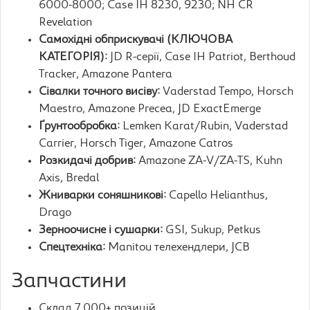
6000-8000; Case IH 8230, 9230; NH CR
Revelation
Самохідні обприскувачі (КЛЮЧОВА
КАТЕГОРІЯ):
JD R-серії, Case IH Patriot, Berthoud
Tracker, Amazone Pantera
Сівалки точного висіву:
Vaderstad Tempo, Horsch
Maestro, Amazone Precea, JD ExactEmerge
Ґрунтообробка:
Lemken Karat/Rubin, Vaderstad
Carrier, Horsch Tiger, Amazone Catros
Розкидачі добрив:
Amazone ZA-V/ZA-TS, Kuhn
Axis, Bredal
Жниварки соняшникові:
Capello Helianthus,
Drago
Зерноочисне і сушарки:
GSI, Sukup, Petkus
Спецтехніка:
Manitou телехендлери, JCB
Запчастини
Склад 7 000+ позицій