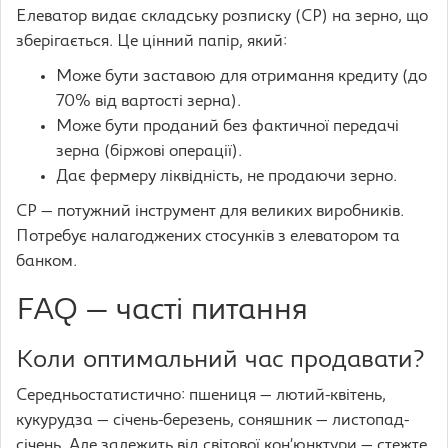
Елеватор видає складську розписку (СР) на зерно, що
зберігається. Це цінний папір, який:
Може бути заставою для отримання кредиту (до
70% від вартості зерна).
Може бути проданий без фактичної передачі
зерна (біржові операції).
Дає фермеру ліквідність, не продаючи зерно.
СР — потужний інструмент для великих виробників.
Потребує налагоджених стосунків з елеватором та
банком.
FAQ — часті питання
Коли оптимальний час продавати?
Середньостатистично: пшениця — лютий-квітень,
кукурудза — січень-березень, соняшник — листопад-
січень. Але залежить від світової кон’юнктури — стежте