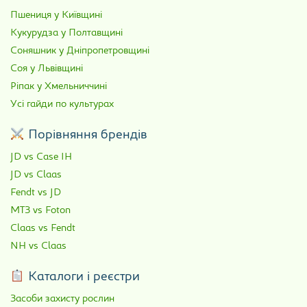
Пшениця у Київщині
Кукурудза у Полтавщині
Соняшник у Дніпропетровщині
Соя у Львівщині
Ріпак у Хмельниччині
Усі гайди по культурах
Порівняння брендів
JD vs Case IH
JD vs Claas
Fendt vs JD
МТЗ vs Foton
Claas vs Fendt
NH vs Claas
Каталоги і реєстри
Засоби захисту рослин