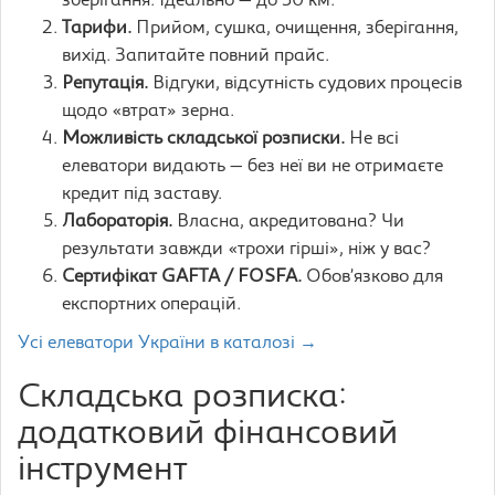
зберігання. Ідеально — до 30 км.
Тарифи.
Прийом, сушка, очищення, зберігання,
вихід. Запитайте повний прайс.
Репутація.
Відгуки, відсутність судових процесів
щодо «втрат» зерна.
Можливість складської розписки.
Не всі
елеватори видають — без неї ви не отримаєте
кредит під заставу.
Лабораторія.
Власна, акредитована? Чи
результати завжди «трохи гірші», ніж у вас?
Сертифікат GAFTA / FOSFA.
Обов’язково для
експортних операцій.
Усі елеватори України в каталозі →
Складська розписка:
додатковий фінансовий
інструмент