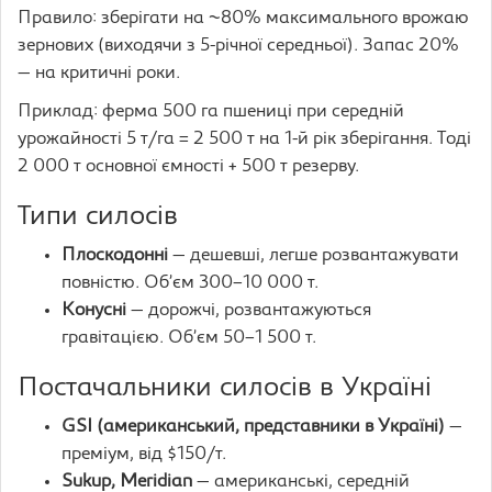
Правило: зберігати на ~80% максимального врожаю
зернових (виходячи з 5-річної середньої). Запас 20%
— на критичні роки.
Приклад: ферма 500 га пшениці при середній
урожайності 5 т/га = 2 500 т на 1-й рік зберігання. Тоді
2 000 т основної ємності + 500 т резерву.
Типи силосів
Плоскодонні
— дешевші, легше розвантажувати
повністю. Об’єм 300–10 000 т.
Конусні
— дорожчі, розвантажуються
гравітацією. Об’єм 50–1 500 т.
Постачальники силосів в Україні
GSI (американський, представники в Україні)
—
преміум, від $150/т.
Sukup, Meridian
— американські, середній