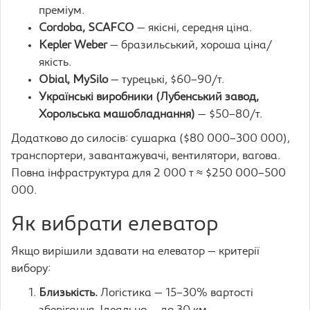
преміум.
Cordoba, SCAFCO
— якісні, середня ціна.
Kepler Weber
— бразильський, хороша ціна/
якість.
Obial, MySilo
— турецькі, $60–90/т.
Українські виробники (Лубенський завод,
Хорольська машобладнання)
— $50–80/т.
Додатково до силосів: сушарка ($80 000–300 000),
транспортери, завантажувачі, вентилятори, вагова.
Повна інфраструктура для 2 000 т ≈ $250 000–500
000.
Як вибрати елеватор
Якщо вирішили здавати на елеватор — критерії
вибору:
Близькість.
Логістика — 15–30% вартості