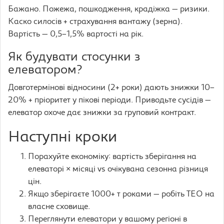
Бажано. Пожежа, пошкодження, крадіжка — ризики.
Каско силосів + страхування вантажу (зерна).
Вартість — 0,5–1,5% вартості на рік.
Як будувати стосунки з
елеватором?
Довготермінові відносини (2+ роки) дають знижки 10–
20% + пріоритет у пікові періоди. Приводьте сусідів —
елеватор охоче дає знижки за груповий контракт.
Наступні кроки
Порахуйте економіку: вартість зберігання на
елеваторі × місяці vs очікувана сезонна різниця
цін.
Якщо зберігаєте 1000+ т роками — робіть ТЕО на
власне сховище.
Переглянути елеватори у вашому регіоні в