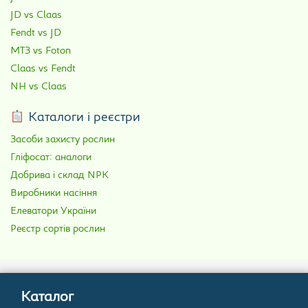
JD vs Claas
Fendt vs JD
МТЗ vs Foton
Claas vs Fendt
NH vs Claas
Каталоги і реєстри
Засоби захисту рослин
Гліфосат: аналоги
Добрива і склад NPK
Виробники насіння
Елеватори України
Реєстр сортів рослин
Каталог