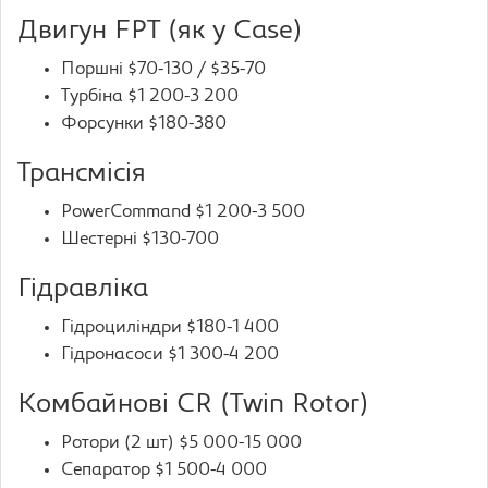
Двигун FPT (як у Case)
Поршні $70-130 / $35-70
Турбіна $1 200-3 200
Форсунки $180-380
Трансмісія
PowerCommand $1 200-3 500
Шестерні $130-700
Гідравліка
Гідроциліндри $180-1 400
Гідронасоси $1 300-4 200
Комбайнові CR (Twin Rotor)
Ротори (2 шт) $5 000-15 000
Сепаратор $1 500-4 000