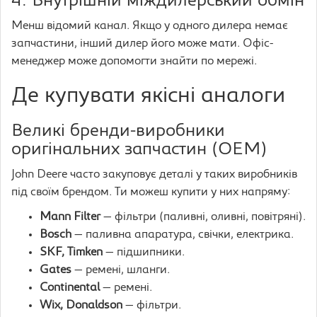
4. Внутрішній міждилерський обмін
Менш відомий канал. Якщо у одного дилера немає
запчастини, інший дилер його може мати. Офіс-
менеджер може допомогти знайти по мережі.
Де купувати якісні аналоги
Великі бренди-виробники
оригінальних запчастин (OEM)
John Deere часто закуповує деталі у таких виробників
під своїм брендом. Ти можеш купити у них напряму:
Mann Filter
— фільтри (паливні, оливні, повітряні).
Bosch
— паливна апаратура, свічки, електрика.
SKF, Timken
— підшипники.
Gates
— ремені, шланги.
Continental
— ремені.
Wix, Donaldson
— фільтри.