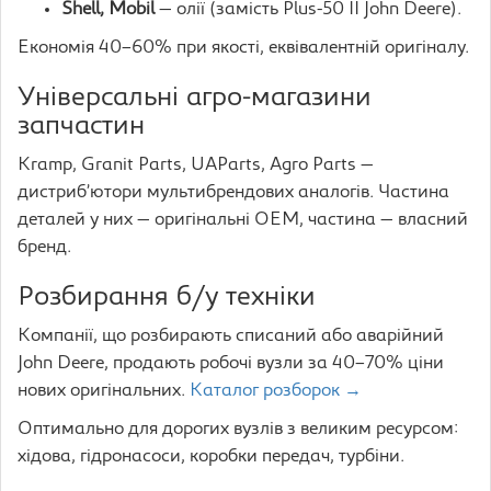
Shell, Mobil
— олії (замість Plus-50 II John Deere).
Економія 40–60% при якості, еквівалентній оригіналу.
Універсальні агро-магазини
запчастин
Kramp, Granit Parts, UAParts, Agro Parts —
дистриб’ютори мультибрендових аналогів. Частина
деталей у них — оригінальні OEM, частина — власний
бренд.
Розбирання б/у техніки
Компанії, що розбирають списаний або аварійний
John Deere, продають робочі вузли за 40–70% ціни
нових оригінальних.
Каталог розборок →
Оптимально для дорогих вузлів з великим ресурсом:
хідова, гідронасоси, коробки передач, турбіни.