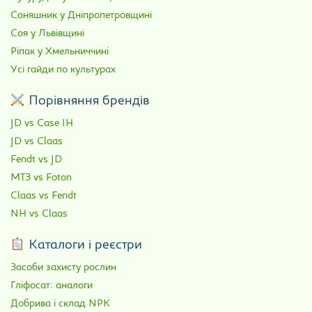
Соняшник у Дніпропетровщині
Соя у Львівщині
Ріпак у Хмельниччині
Усі гайди по культурах
Порівняння брендів
JD vs Case IH
JD vs Claas
Fendt vs JD
МТЗ vs Foton
Claas vs Fendt
NH vs Claas
Каталоги і реєстри
Засоби захисту рослин
Гліфосат: аналоги
Добрива і склад NPK