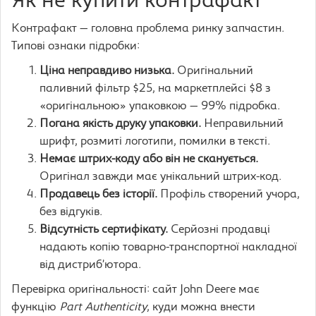
Як не купити контрафакт
Контрафакт — головна проблема ринку запчастин.
Типові ознаки підробки:
Ціна неправдиво низька.
Оригінальний
паливний фільтр $25, на маркетплейсі $8 з
«оригінальною» упаковкою — 99% підробка.
Погана якість друку упаковки.
Неправильний
шрифт, розмиті логотипи, помилки в тексті.
Немає штрих-коду або він не сканується.
Оригінал завжди має унікальний штрих-код.
Продавець без історії.
Профіль створений учора,
без відгуків.
Відсутність сертифікату.
Серйозні продавці
надають копію товарно-транспортної накладної
від дистриб’ютора.
Перевірка оригінальності: сайт John Deere має
функцію
Part Authenticity
, куди можна внести