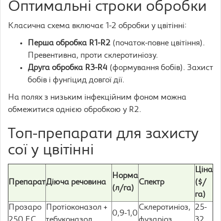
Оптимальні строки обробки
Класична схема включає 1-2 обробки у цвітінні:
Перша обробка R1-R2
(початок-повне цвітіння).
Превентивна, проти склеротиніозу.
Друга обробка R3-R4
(формування бобів). Захист
бобів і фунгіцид довгої дії.
На полях з низьким інфекційним фоном можна
обмежитися однією обробкою у R2.
Топ-препарати для захисту
сої у цвітінні
Ціна
Норма
Препарат
Діюча речовина
Спектр
($/
(л/га)
га)
Прозаро
Протіоконазол +
Склеротиніоз,
25-
0,9-1,0
250 ЕС
тебуконазол
фузаріоз
32