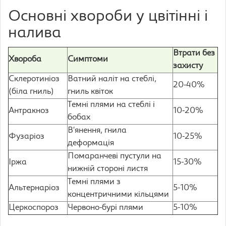
Основні хвороби у цвітінні і
налива
Втрати без
Хвороба
Симптоми
захисту
Склеротиніоз
Ватний наліт на стеблі,
20-40%
(біла гниль)
гниль квіток
Темні плями на стеблі і
Антракноз
10-20%
бобах
В’янення, гнила
Фузаріоз
10-25%
деформація
Помаранчеві пустули на
Іржа
15-30%
нижній стороні листя
Темні плями з
Альтернаріоз
5-10%
концентричними кільцями
Церкоспороз
Червоно-бурі плями
5-10%