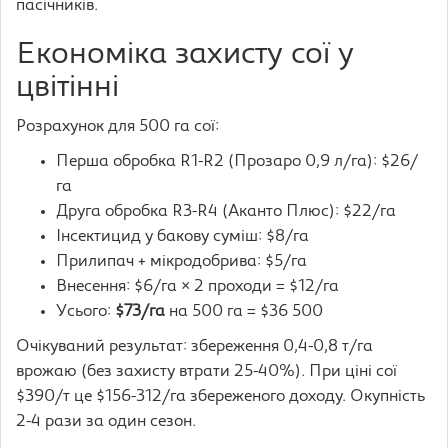
пасічників.
Економіка захисту сої у
цвітінні
Розрахунок для 500 га сої:
Перша обробка R1-R2 (Прозаро 0,9 л/га): $26/
га
Друга обробка R3-R4 (Аканто Плюс): $22/га
Інсектицид у бакову суміш: $8/га
Прилипач + мікродобрива: $5/га
Внесення: $6/га × 2 проходи = $12/га
Усього:
$73/га
на 500 га = $36 500
Очікуваний результат: збереження 0,4-0,8 т/га
врожаю (без захисту втрати 25-40%). При ціні сої
$390/т це $156-312/га збереженого доходу. Окупність
2-4 рази за один сезон.