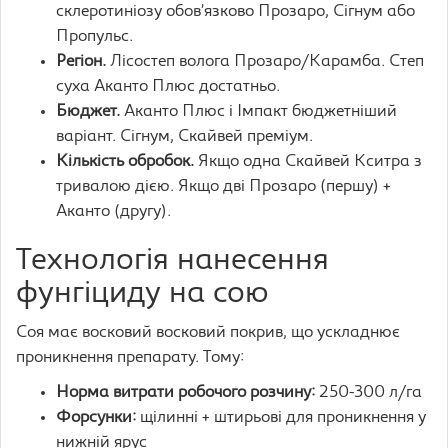
склеротиніозу обов’язково Прозаро, Сігнум або
Пропульс.
Регіон.
Лісостеп волога Прозаро/Карамба. Степ
суха Аканто Плюс достатньо.
Бюджет.
Аканто Плюс і Імпакт бюджетніший
варіант. Сігнум, Скайвей преміум.
Кількість обробок.
Якщо одна Скайвей Кситра з
тривалою дією. Якщо дві Прозаро (першу) +
Аканто (другу).
Технологія нанесення
фунгіциду на сою
Соя має восковий восковий покрив, що ускладнює
проникнення препарату. Тому:
Норма витрати робочого розчину:
250-300 л/га
Форсунки:
щілинні + штирьові для проникнення у
нижній ярус