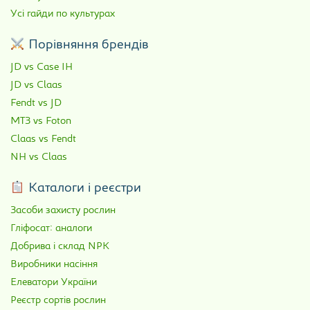
Усі гайди по культурах
Порівняння брендів
JD vs Case IH
JD vs Claas
Fendt vs JD
МТЗ vs Foton
Claas vs Fendt
NH vs Claas
Каталоги і реєстри
Засоби захисту рослин
Гліфосат: аналоги
Добрива і склад NPK
Виробники насіння
Елеватори України
Реєстр сортів рослин