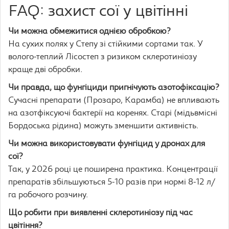
FAQ: захист сої у цвітінні
Чи можна обмежитися однією обробкою?
На сухих полях у Степу зі стійкими сортами так. У
волого-теплий Лісостеп з ризиком склеротиніозу
краще дві обробки.
Чи правда, що фунгіциди пригнічують азотофіксацію?
Сучасні препарати (Прозаро, Карамба) не впливають
на азотфіксуючі бактерії на коренях. Старі (мідьвмісні
Бордоська рідина) можуть зменшити активність.
Чи можна використовувати фунгіцид у дронах для
сої?
Так, у 2026 році це поширена практика. Концентрації
препаратів збільшуються 5-10 разів при нормі 8-12 л/
га робочого розчину.
Що робити при виявленні склеротиніозу під час
цвітіння?