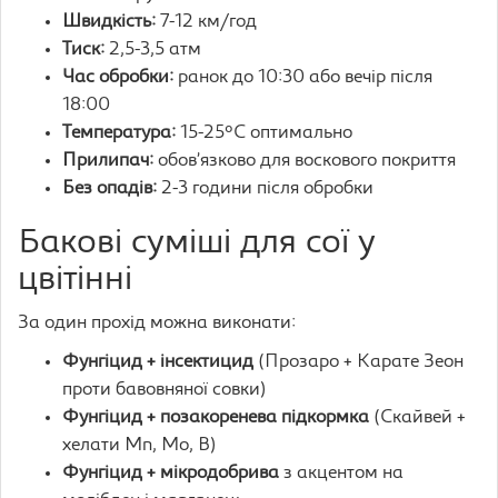
Швидкість:
7-12 км/год
Тиск:
2,5-3,5 атм
Час обробки:
ранок до 10:30 або вечір після
18:00
Температура:
15-25°C оптимально
Прилипач:
обов’язково для воскового покриття
Без опадів:
2-3 години після обробки
Бакові суміші для сої у
цвітінні
За один прохід можна виконати:
Фунгіцид + інсектицид
(Прозаро + Карате Зеон
проти бавовняної совки)
Фунгіцид + позакоренева підкормка
(Скайвей +
хелати Mn, Mo, B)
Фунгіцид + мікродобрива
з акцентом на