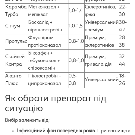
Карамба
Метконазол +
Склеротиніоз,
22-
1,0-1,4
Турбо
мепікват
іржа
30
Боскалід +
Універсальний
30-
Сігнум
1,0-1,5
піраклостробін
преміум
42
Флуопірам +
Преміум,
28-
Пропульс
0,8-1,0
протіоконазол
склеротиніоз
38
Біксафен +
Скайвей
Преміум,
32-
тебуконазол +
0,8-1,0
Кситра
тривала дія
44
спіроксамін
Аканто
Піклостробін +
0,5-
18-
Універсальний
Плюс
ципроконазол
0,8
26
Як обрати препарат під
ситуацію
Вибір залежить від:
Інфекційний фон попередніх років.
При вогнищах