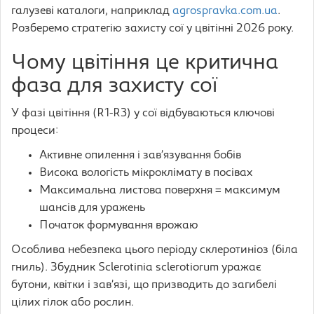
галузеві каталоги, наприклад
agrospravka.com.ua
.
Розберемо стратегію захисту сої у цвітінні 2026 року.
Чому цвітіння це критична
фаза для захисту сої
У фазі цвітіння (R1-R3) у сої відбуваються ключові
процеси:
Активне опилення і зав’язування бобів
Висока вологість мікроклімату в посівах
Максимальна листова поверхня = максимум
шансів для уражень
Початок формування врожаю
Особлива небезпека цього періоду склеротиніоз (біла
гниль). Збудник Sclerotinia sclerotiorum уражає
бутони, квітки і зав’язі, що призводить до загибелі
цілих гілок або рослин.