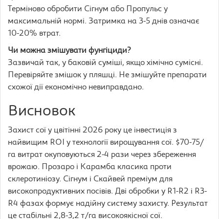
Терміново обробити Сігнум або Пропульс у
максимальній нормі. Затримка на 3-5 днів означає
10-20% втрат.
Чи можна змішувати фунгіциди?
Зазвичай так, у баковій суміші, якщо хімічно сумісні.
Перевіряйте змішок у пляшці. Не змішуйте препарати
схожої дії економічно невиправдано.
Висновок
Захист сої у цвітінні 2026 року це інвестиція з
найвищим ROI у технології вирощування сої. $70-75/
га витрат окуповуються 2-4 рази через збереження
врожаю. Прозаро і Карамба класика проти
склеротиніозу. Сігнум і Скайвей преміум для
високопродуктивних посівів. Дві обробки у R1-R2 і R3-
R4 фазах формує надійну систему захисту. Результат
це стабільні 2,8-3,2 т/га високоякісної сої.