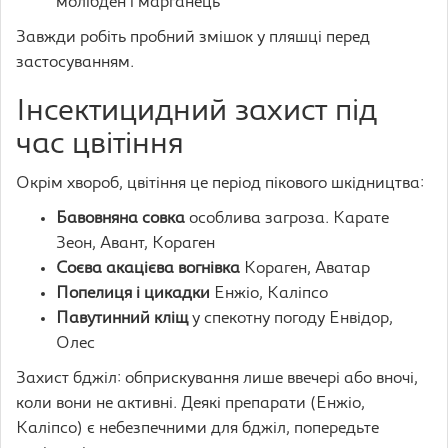
молібден і марганець
Завжди робіть пробний змішок у пляшці перед
застосуванням.
Інсектицидний захист під
час цвітіння
Окрім хвороб, цвітіння це період пікового шкідництва:
Бавовняна совка
особлива загроза. Карате
Зеон, Авант, Кораген
Соєва акацієва вогнівка
Кораген, Аватар
Попелиця і цикадки
Енжіо, Каліпсо
Павутинний кліщ
у спекотну погоду Енвідор,
Олес
Захист бджіл: обприскування лише ввечері або вночі,
коли вони не активні. Деякі препарати (Енжіо,
Каліпсо) є небезпечними для бджіл, попередьте