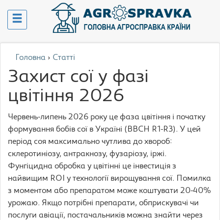
Головна
›
Статті
Захист сої у фазі
цвітіння 2026
Червень-липень 2026 року це фаза цвітіння і початку
формування бобів сої в Україні (BBCH R1-R3). У цей
період соя максимально чутлива до хвороб:
склеротиніозу, антракнозу, фузаріозу, іржі.
Фунгіцидна обробка у цвітінні це інвестиція з
найвищим ROI у технології вирощування сої. Помилка
з моментом або препаратом може коштувати 20-40%
урожаю. Якщо потрібні препарати, обприскувачі чи
послуги авіації, постачальників можна знайти через