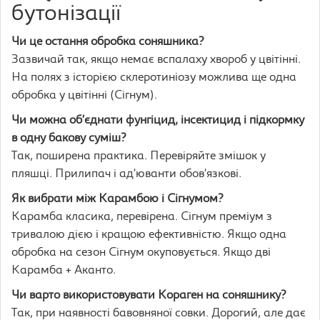
бутонізації
Чи це остання обробка соняшника?
Зазвичай так, якщо немає вспалаху хвороб у цвітінні.
На полях з історією склеротиніозу можлива ще одна
обробка у цвітінні (Сігнум).
Чи можна об’єднати фунгіцид, інсектицид і підкормку
в одну бакову суміш?
Так, поширена практика. Перевіряйте змішок у
пляшці. Прилипач і ад’юванти обов’язкові.
Як вибрати між Карамбою і Сігнумом?
Карамба класика, перевірена. Сігнум преміум з
тривалою дією і кращою ефективністю. Якщо одна
обробка на сезон Сігнум окуповується. Якщо дві
Карамба + Аканто.
Чи варто використовувати Кораген на соняшнику?
Так, при наявності бавовняної совки. Дорогий, але дає