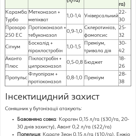
(л/га)
га)
Карамба
Метконазол +
22-
1,0-1,4
Універсальний
Турбо
мепікват
30
Прозаро
Протіоконазол +
Склеротиніоз,
25-
0,9-1,0
250 ЕС
тебуконазол
фомопсис
32
Боскалід +
Преміум,
30-
Сігнум
1,0-1,5
піраклостробін
тривала дія
42
Аканто
Піклостробін +
18-
0,5-0,8
Бюджет
Плюс
ципроконазол
26
Флуопірам +
28-
Пропульс
0,8-1,0
Преміум
протіоконазол
38
Інсектицидний захист
Соняшник у бутонізації атакують:
Бавовняна совка
: Кораген 0,15 л/га ($30/га, 20-
30 днів захисту), Авант 0,2 л/га ($22/га)
Попелиця
: Карате Зеон 0,15 л/га ($10/га), Енжіо