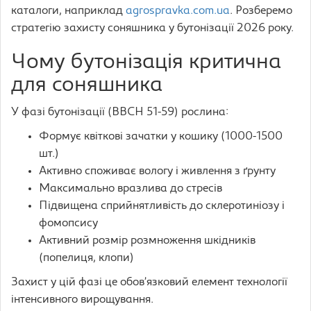
каталоги, наприклад
agrospravka.com.ua
. Розберемо
стратегію захисту соняшника у бутонізації 2026 року.
Чому бутонізація критична
для соняшника
У фазі бутонізації (BBCH 51-59) рослина:
Формує квіткові зачатки у кошику (1000-1500
шт.)
Активно споживає вологу і живлення з ґрунту
Максимально вразлива до стресів
Підвищена сприйнятливість до склеротиніозу і
фомопсису
Активний розмір розмноження шкідників
(попелиця, клопи)
Захист у цій фазі це обов’язковий елемент технології
інтенсивного вирощування.