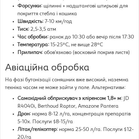
Форсунки:
щілинні + надштангові штирьові для
покриття стебла і кошика
Швидкість:
7-10 км/год
Тиск:
2,5-3,5 атм
Час обробки:
ранок до 10:30 або вечір після 17:30
Температура:
15-25°C, не вище 28°C
Прилипач:
обов’язково (восковий покрив листя)
Авіаційна обробка
На фазі бутонізації соняшник вже високий, наземна
техніка часом не може зайти у поле. Альтернативи:
Самохідний обприскувач з кліренсом 1,8+ м:
JD
R4040i, Berthoud Raptor, Amazone Pantera
Дрон:
норма 8-12 л/га, концентрація препаратів
5-10x. Послуги $8-15/га
Літак/гелікоптер:
норма 25-50 л/га. Послуги $12-
20/га