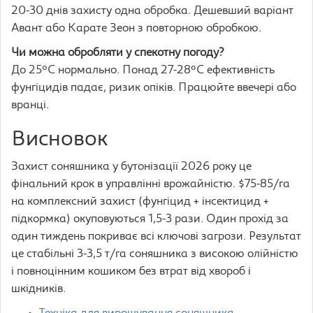
20-30 днів захисту одна обробка. Дешевший варіант
Авант або Карате Зеон з повторною обробкою.
Чи можна обробляти у спекотну погоду?
До 25°C нормально. Понад 27-28°C ефективність
фунгіцидів падає, ризик опіків. Працюйте ввечері або
вранці.
Висновок
Захист соняшника у бутонізації 2026 року це
фінальний крок в управлінні врожайністю. $75-85/га
на комплексний захист (фунгіцид + інсектицид +
підкормка) окуповуються 1,5-3 рази. Один прохід за
один тиждень покриває всі ключові загрози. Результат
це стабільні 3-3,5 т/га соняшника з високою олійністю
і повноцінним кошиком без втрат від хвороб і
шкідників.