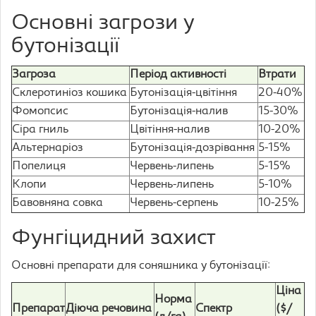
Основні загрози у
бутонізації
Загроза
Період активності
Втрати
Склеротиніоз кошика
Бутонізація-цвітіння
20-40%
Фомопсис
Бутонізація-налив
15-30%
Сіра гниль
Цвітіння-налив
10-20%
Альтернаріоз
Бутонізація-дозрівання
5-15%
Попелиця
Червень-липень
5-15%
Клопи
Червень-липень
5-10%
Бавовняна совка
Червень-серпень
10-25%
Фунгіцидний захист
Основні препарати для соняшника у бутонізації:
Ціна
Норма
Препарат
Діюча речовина
Спектр
($/