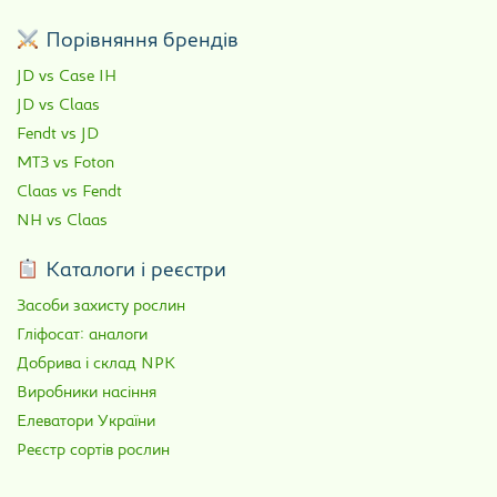
Порівняння брендів
JD vs Case IH
JD vs Claas
Fendt vs JD
МТЗ vs Foton
Claas vs Fendt
NH vs Claas
Каталоги і реєстри
Засоби захисту рослин
Гліфосат: аналоги
Добрива і склад NPK
Виробники насіння
Елеватори України
Реєстр сортів рослин