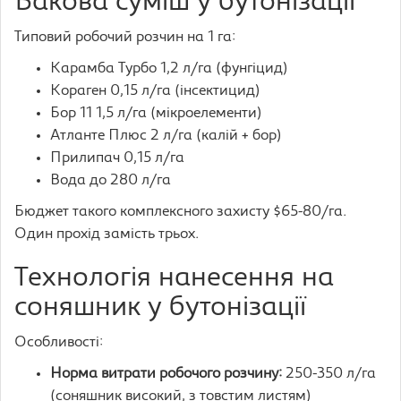
Бакова суміш у бутонізації
Типовий робочий розчин на 1 га:
Карамба Турбо 1,2 л/га (фунгіцид)
Кораген 0,15 л/га (інсектицид)
Бор 11 1,5 л/га (мікроелементи)
Атланте Плюс 2 л/га (калій + бор)
Прилипач 0,15 л/га
Вода до 280 л/га
Бюджет такого комплексного захисту $65-80/га.
Один прохід замість трьох.
Технологія нанесення на
соняшник у бутонізації
Особливості:
Норма витрати робочого розчину:
250-350 л/га
(соняшник високий, з товстим листям)