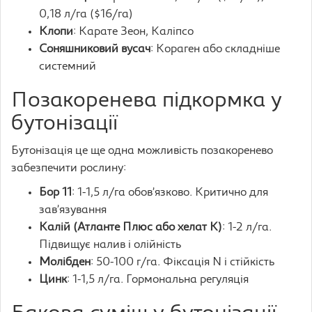
0,18 л/га ($16/га)
Клопи
: Карате Зеон, Каліпсо
Соняшниковий вусач
: Кораген або складніше
системний
Позакоренева підкормка у
бутонізації
Бутонізація це ще одна можливість позакоренево
забезпечити рослину:
Бор 11
: 1-1,5 л/га обов’язково. Критично для
зав’язування
Калій (Атланте Плюс або хелат K)
: 1-2 л/га.
Підвищує налив і олійність
Молібден
: 50-100 г/га. Фіксація N і стійкість
Цинк
: 1-1,5 л/га. Гормональна регуляція