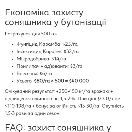
Економіка захисту
соняшника у бутонізації
Розрахунок для 500 га:
Фунгіцид Карамба: $25/га
Інсектицид Кораген: $32/га
Мікродобрива: $14/га
Прилипач + ад’юванти: $3/га
Внесення: $6/га
Усього:
$80/га × 500 = $40 000
Очікуваний результат: +250-450 кг/га врожаю +
підвищення олійності на 1,5-2%. При ціні $440/т це
$110-198/га + бонус за олійність $15-30/га. Окупність
1,5-3 рази за один сезон.
FAQ: захист соняшника у