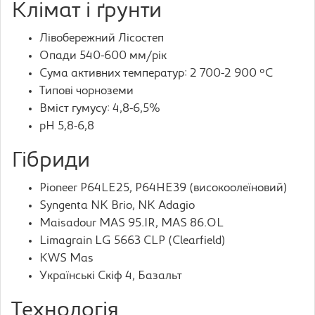
Клімат і ґрунти
Лівобережний Лісостеп
Опади 540-600 мм/рік
Сума активних температур: 2 700-2 900 °C
Типові чорноземи
Вміст гумусу: 4,8-6,5%
pH 5,8-6,8
Гібриди
Pioneer P64LE25, P64HE39 (високоолеїновий)
Syngenta NK Brio, NK Adagio
Maisadour MAS 95.IR, MAS 86.OL
Limagrain LG 5663 CLP (Clearfield)
KWS Mas
Українські Скіф 4, Базальт
Технологія