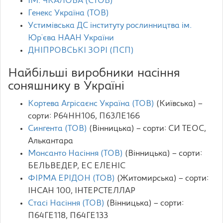
ІМ. ЧКАЛОВА (СТОВ)
Генекс Україна (ТОВ)
Устимівська ДС інституту рослинництва ім.
Юр`єва НААН України
ДНІПРОВСЬКІ ЗОРІ (ПСП)
Найбільші виробники насіння
соняшнику в Україні
Кортева Агрісаєнс Україна (ТОВ)
(Київська) –
сорти: P64HH106, П63ЛЕ166
Сингента (ТОВ)
(Вінницька) – сорти: CИ ТЕОС,
Алькантара
Монсанто Насіння (ТОВ)
(Вінницька) – сорти:
БЕЛЬВЕДЕР, ЕС ЕЛЕНІС
ФІРМА ЕРІДОН (ТОВ)
(Житомирська) – сорти:
ІНСАН 100, ІНТЕРСТЕЛЛАР
Стасі Насіння (ТОВ)
(Вінницька) – сорти:
П64ГЕ118, П64ГЕ133