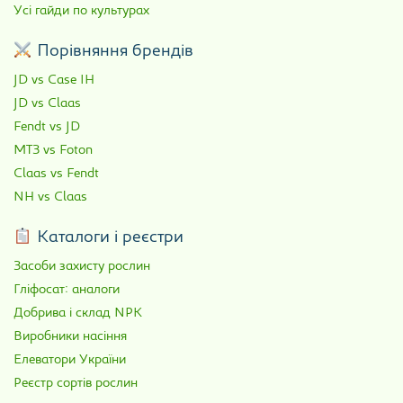
Усі гайди по культурах
Порівняння брендів
JD vs Case IH
JD vs Claas
Fendt vs JD
МТЗ vs Foton
Claas vs Fendt
NH vs Claas
Каталоги і реєстри
Засоби захисту рослин
Гліфосат: аналоги
Добрива і склад NPK
Виробники насіння
Елеватори України
Реєстр сортів рослин