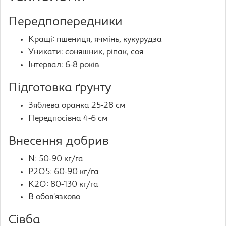
Передпопередники
Кращі: пшениця, ячмінь, кукурудза
Уникати: соняшник, ріпак, соя
Інтервал: 6-8 років
Підготовка ґрунту
Зяблева оранка 25-28 см
Передпосівна 4-6 см
Внесення добрив
N: 50-90 кг/га
P2O5: 60-90 кг/га
K2O: 80-130 кг/га
B обов’язково
Сівба