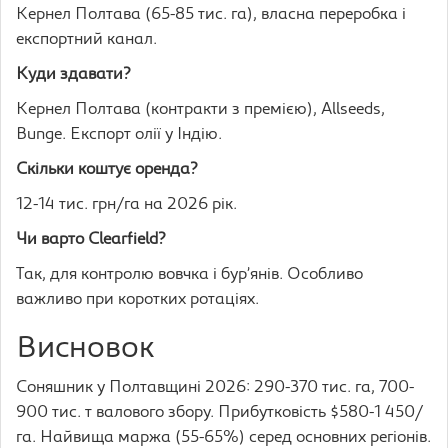
Кернел Полтава (65-85 тис. га), власна переробка і
експортний канал.
Куди здавати?
Кернел Полтава (контракти з премією), Allseeds,
Bunge. Експорт олії у Індію.
Скільки коштує оренда?
12-14 тис. грн/га на 2026 рік.
Чи варто Clearfield?
Так, для контролю вовчка і бур’янів. Особливо
важливо при коротких ротаціях.
Висновок
Соняшник у Полтавщині 2026: 290-370 тис. га, 700-
900 тис. т валового збору. Прибутковість $580-1 450/
га. Найвища маржа (55-65%) серед основних регіонів.