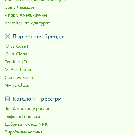
Соя у Львівщині
Ріпак у Хмельниччині
Усі гайди по культурах
Порівняння брендів
JD vs Case IH
JD vs Claas
Fendt vs JD
МТЗ vs Foton
Claas vs Fendt
NH vs Claas
Каталоги і реєстри
Засоби захисту рослин
Гліфосат: аналоги
Добрива і склад NPK
Виробники насіння