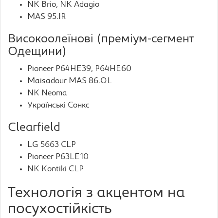
NK Brio, NK Adagio
MAS 95.IR
Високоолеїнові (преміум-сегмент
Одещини)
Pioneer P64HE39, P64HE60
Maisadour MAS 86.OL
NK Neoma
Українські Сонкс
Clearfield
LG 5663 CLP
Pioneer P63LE10
NK Kontiki CLP
Технологія з акцентом на
посухостійкість