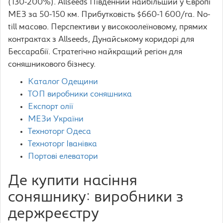
(130-200%). Allseeds Південний найбільший у Європі
МЕЗ за 50-150 км. Прибутковість $660-1 600/га. No-
till масово. Перспективи у високоолеїновому, прямих
контрактах з Allseeds, Дунайському коридорі для
Бессарабії. Стратегічно найкращий регіон для
соняшникового бізнесу.
Каталог Одещини
ТОП виробники соняшника
Експорт олії
МЕЗи України
Техноторг Одеса
Техноторг Іванівка
Портові елеватори
Де купити насіння
соняшнику: виробники з
держреєстру