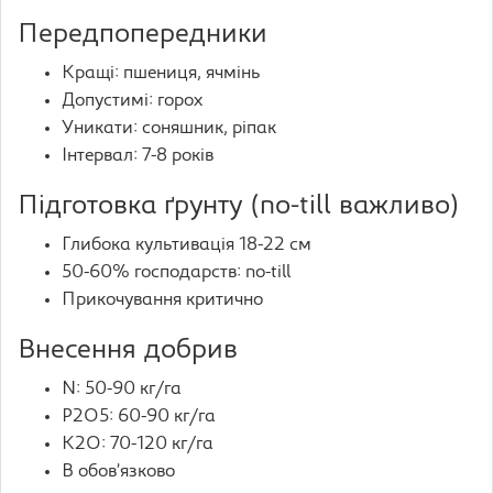
Передпопередники
Кращі: пшениця, ячмінь
Допустимі: горох
Уникати: соняшник, ріпак
Інтервал: 7-8 років
Підготовка ґрунту (no-till важливо)
Глибока культивація 18-22 см
50-60% господарств: no-till
Прикочування критично
Внесення добрив
N: 50-90 кг/га
P2O5: 60-90 кг/га
K2O: 70-120 кг/га
B обов’язково