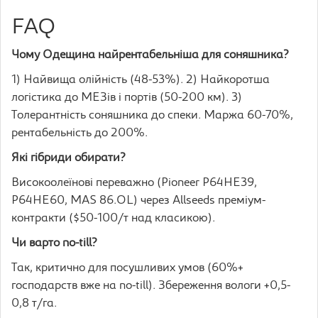
FAQ
Чому Одещина найрентабельніша для соняшника?
1) Найвища олійність (48-53%). 2) Найкоротша
логістика до МЕЗів і портів (50-200 км). 3)
Толерантність соняшника до спеки. Маржа 60-70%,
рентабельність до 200%.
Які гібриди обирати?
Високоолеїнові переважно (Pioneer P64HE39,
P64HE60, MAS 86.OL) через Allseeds преміум-
контракти ($50-100/т над класикою).
Чи варто no-till?
Так, критично для посушливих умов (60%+
господарств вже на no-till). Збереження вологи +0,5-
0,8 т/га.