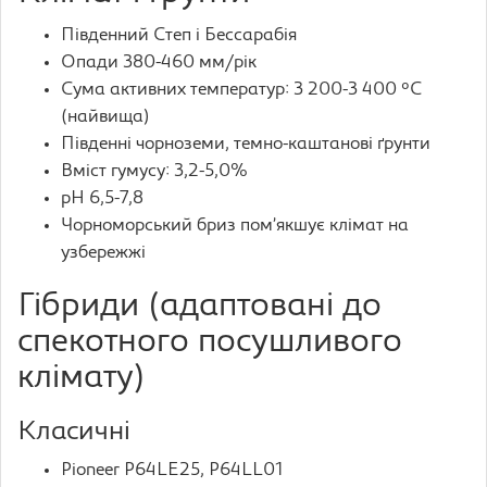
Південний Степ і Бессарабія
Опади 380-460 мм/рік
Сума активних температур: 3 200-3 400 °C
(найвища)
Південні чорноземи, темно-каштанові ґрунти
Вміст гумусу: 3,2-5,0%
pH 6,5-7,8
Чорноморський бриз пом’якшує клімат на
узбережжі
Гібриди (адаптовані до
спекотного посушливого
клімату)
Класичні
Pioneer P64LE25, P64LL01