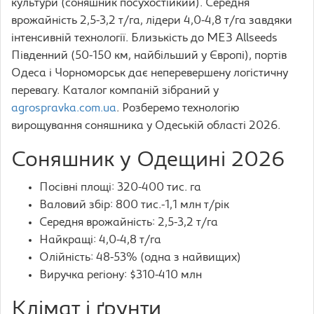
культури (соняшник посухостійкий). Середня
врожайність 2,5-3,2 т/га, лідери 4,0-4,8 т/га завдяки
інтенсивній технології. Близькість до МЕЗ Allseeds
Південний (50-150 км, найбільший у Європі), портів
Одеса і Чорноморськ дає неперевершену логістичну
перевагу. Каталог компаній зібраний у
agrospravka.com.ua
. Розберемо технологію
вирощування соняшника у Одеській області 2026.
Соняшник у Одещині 2026
Посівні площі: 320-400 тис. га
Валовий збір: 800 тис.-1,1 млн т/рік
Середня врожайність: 2,5-3,2 т/га
Найкращі: 4,0-4,8 т/га
Олійність: 48-53% (одна з найвищих)
Виручка регіону: $310-410 млн
Клімат і ґрунти