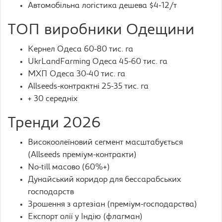
Автомобільна логістика дешева $4-12/т
ТОП виробники Одещини
Кернел Одеса 60-80 тис. га
UkrLandFarming Одеса 45-60 тис. га
МХП Одеса 30-40 тис. га
Allseeds-контрактні 25-35 тис. га
+ 30 середніх
Тренди 2026
Високоолеїновий сегмент масштабується
(Allseeds преміум-контракти)
No-till масово (60%+)
Дунайський коридор для бессарабських
господарств
Зрошення з артезіан (преміум-господарства)
Експорт олії у Індію (флагман)