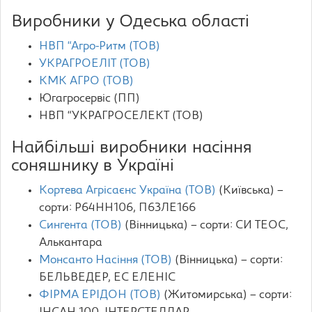
Виробники у Одеська області
НВП “Агро-Ритм (ТОВ)
УКРАГРОЕЛІТ (ТОВ)
КМК АГРО (ТОВ)
Югагросервіс (ПП)
НВП “УКРАГРОСЕЛЕКТ (ТОВ)
Найбільші виробники насіння
соняшнику в Україні
Кортева Агрісаєнс Україна (ТОВ)
(Київська) –
сорти: P64HH106, П63ЛЕ166
Сингента (ТОВ)
(Вінницька) – сорти: CИ ТЕОС,
Алькантара
Монсанто Насіння (ТОВ)
(Вінницька) – сорти:
БЕЛЬВЕДЕР, ЕС ЕЛЕНІС
ФІРМА ЕРІДОН (ТОВ)
(Житомирська) – сорти: