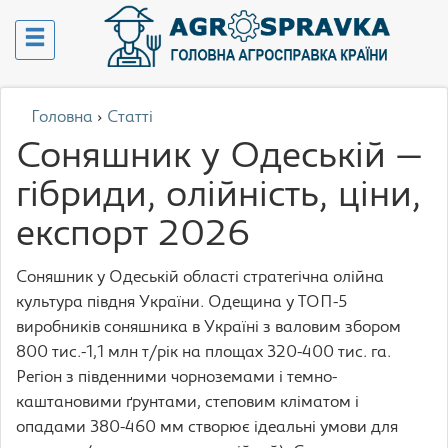
Головна
›
Статті
Соняшник у Одеській —
гібриди, олійність, ціни,
експорт 2026
Соняшник у Одеській області стратегічна олійна
культура півдня України. Одещина у ТОП-5
виробників соняшника в Україні з валовим збором
800 тис.-1,1 млн т/рік на площах 320-400 тис. га.
Регіон з південними чорноземами і темно-
каштановими ґрунтами, степовим кліматом і
опадами 380-460 мм створює ідеальні умови для