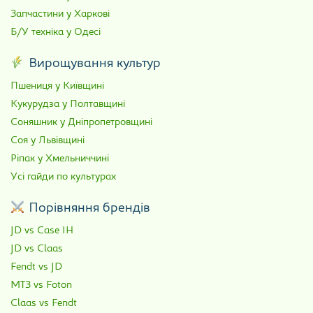
Запчастини у Харкові
Б/У техніка у Одесі
Вирощування культур
Пшениця у Київщині
Кукурудза у Полтавщині
Соняшник у Дніпропетровщині
Соя у Львівщині
Ріпак у Хмельниччині
Усі гайди по культурах
Порівняння брендів
JD vs Case IH
JD vs Claas
Fendt vs JD
МТЗ vs Foton
Claas vs Fendt