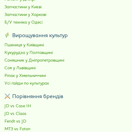
Запчастини у Києві
Запчастини у Харкові
Б/У техніка у Одесі
Вирощування культур
Пшениця у Київщині
Кукурудза у Полтавщині
Соняшник у Дніпропетровщині
Соя у Львівщині
Ріпак у Хмельниччині
Усі гайди по культурах
Порівняння брендів
JD vs Case IH
JD vs Claas
Fendt vs JD
МТЗ vs Foton