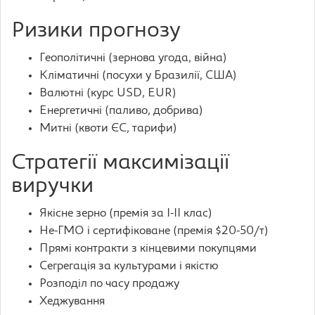
Ризики прогнозу
Геополітичні (зернова угода, війна)
Кліматичні (посухи у Бразилії, США)
Валютні (курс USD, EUR)
Енергетичні (паливо, добрива)
Митні (квоти ЄС, тарифи)
Стратегії максимізації
виручки
Якісне зерно (премія за I-II клас)
Не-ГМО і сертифіковане (премія $20-50/т)
Прямі контракти з кінцевими покупцями
Сегрегація за культурами і якістю
Розподіл по часу продажу
Хеджування