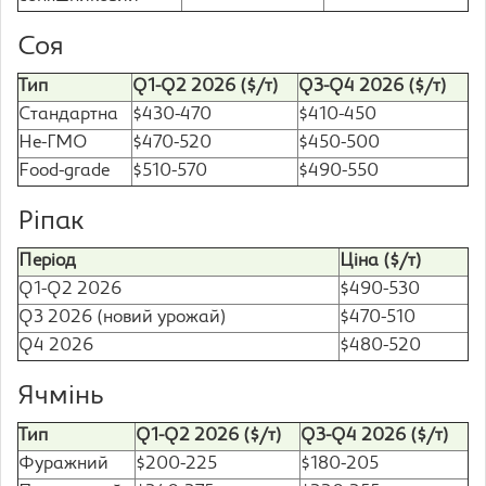
Соя
Тип
Q1-Q2 2026 ($/т)
Q3-Q4 2026 ($/т)
Стандартна
$430-470
$410-450
Не-ГМО
$470-520
$450-500
Food-grade
$510-570
$490-550
Ріпак
Період
Ціна ($/т)
Q1-Q2 2026
$490-530
Q3 2026 (новий урожай)
$470-510
Q4 2026
$480-520
Ячмінь
Тип
Q1-Q2 2026 ($/т)
Q3-Q4 2026 ($/т)
Фуражний
$200-225
$180-205