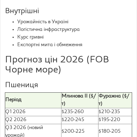
Внутрішні
Урожайність в Україні
Логістична інфраструктура
Курс гривні
Експортні мита і обмеження
Прогноз цін 2026 (FOB
Чорне море)
Пшениця
Млинова II ($/
Фуражна ($/
Період
т)
т)
Q1 2026
$235-260
$210-235
Q2 2026
$220-245
$195-220
Q3 2026 (новий
$200-225
$180-205
урожай)