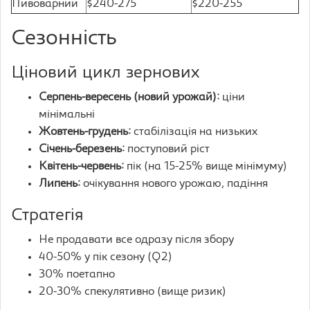
Пивоварний
$240-275
$220-255
Сезонність
Ціновий цикл зернових
Серпень-вересень (новий урожай):
ціни
мінімальні
Жовтень-грудень:
стабілізація на низьких
Січень-березень:
поступовий ріст
Квітень-червень:
пік (на 15-25% вище мінімуму)
Липень:
очікування нового урожаю, падіння
Стратегія
Не продавати все одразу після збору
40-50% у пік сезону (Q2)
30% поетапно
20-30% спекулятивно (вище ризик)