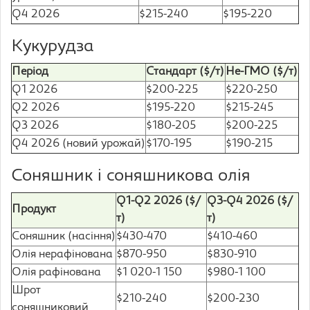
Q4 2026
$215-240
$195-220
Кукурудза
Період
Стандарт ($/т)
Не-ГМО ($/т)
Q1 2026
$200-225
$220-250
Q2 2026
$195-220
$215-245
Q3 2026
$180-205
$200-225
Q4 2026 (новий урожай)
$170-195
$190-215
Соняшник і соняшникова олія
Q1-Q2 2026 ($/
Q3-Q4 2026 ($/
Продукт
т)
т)
Соняшник (насіння)
$430-470
$410-460
Олія нерафінована
$870-950
$830-910
Олія рафінована
$1 020-1 150
$980-1 100
Шрот
$210-240
$200-230
соняшниковий