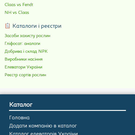
Claas vs Fendt
NH vs Claas
Каталоги і реєстри
Засоби захисту рослин
Гліфосат: аналоги
Добрива і склад NPK
Виробники насіння
Елеватори України
Реєстр сортів рослин
Каталог
Головна
Додати компанію в каталог
Каталог елеваторів України