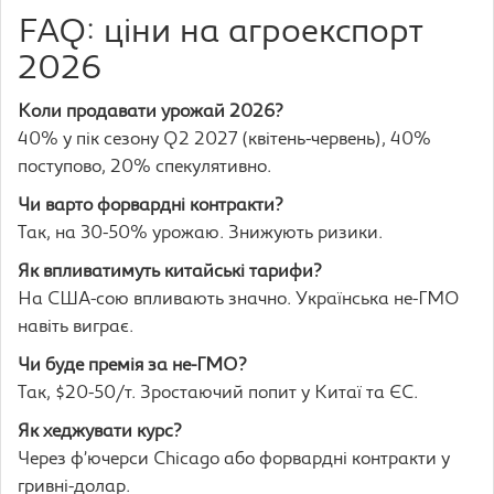
FAQ: ціни на агроекспорт
2026
Коли продавати урожай 2026?
40% у пік сезону Q2 2027 (квітень-червень), 40%
поступово, 20% спекулятивно.
Чи варто форвардні контракти?
Так, на 30-50% урожаю. Знижують ризики.
Як впливатимуть китайські тарифи?
На США-сою впливають значно. Українська не-ГМО
навіть виграє.
Чи буде премія за не-ГМО?
Так, $20-50/т. Зростаючий попит у Китаї та ЄС.
Як хеджувати курс?
Через ф’ючерси Chicago або форвардні контракти у
гривні-долар.