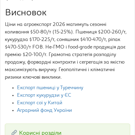
Висновок
Ціни на агроекспорт 2026 матимуть сезонні
коливання $50-80/т (15-25%). Пшениця $200-260/т,
кукурудза $170-225/т, соняшник $410-470/т, ріпак
$470-530/т FOB. Не-ГМО і food-grade продукція дає
премію $20-100/т. Грамотна стратегія розподілу
продажу, форвардні контракти і сегрегація за якістю
максимізують виручку. Геополітичні і кліматичні
ризики ключові виклики.
Експорт пшениці у Туреччину
Експорт кукурудзи у ЄС
Експорт сої у Китай
Аграрний фонд України
Корисні розділи