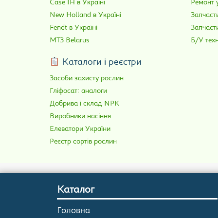
Case IH в Україні
Ремонт у
New Holland в Україні
Запчасти
Fendt в Україні
Запчаст
МТЗ Belarus
Б/У техн
Каталоги і реєстри
Засоби захисту рослин
Гліфосат: аналоги
Добрива і склад NPK
Виробники насіння
Елеватори України
Реєстр сортів рослин
Каталог
Головна