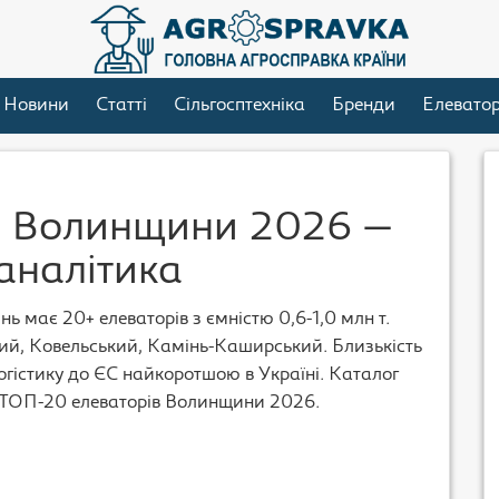
Новини
Статті
Сільгосптехніка
Бренди
Елевато
в Волинщини 2026 —
 аналітика
 має 20+ елеваторів з ємністю 0,6-1,0 млн т.
й, Ковельський, Камінь-Каширський. Близькість
огістику до ЄС найкоротшою в Україні. Каталог
 ТОП-20 елеваторів Волинщини 2026.