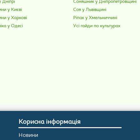
 Дніпрі
Соняшник у Дніпропетровщині
ни у Києві
Соя у Львівщині
ини у Харкові
Ріпак у Хмельниччині
іка у Одесі
Усі гайди по культурах
Корисна інформація
Новини