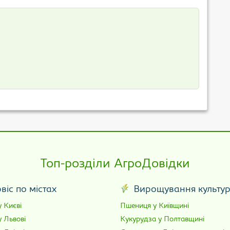
Топ-розділи АгроДовідки
віс по містах
Вирощування культу
 Києві
Пшениця у Київщині
у Львові
Кукурудза у Полтавщині