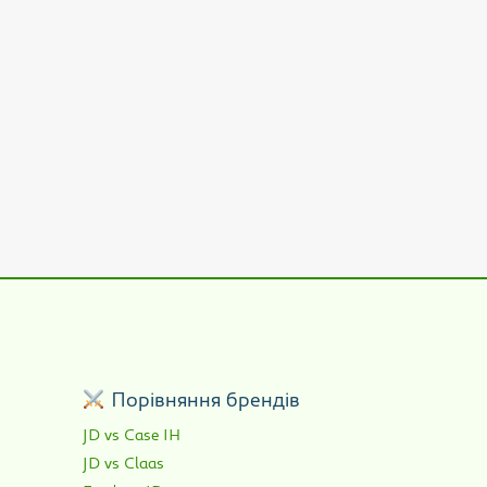
р
Порівняння брендів
JD vs Case IH
JD vs Claas