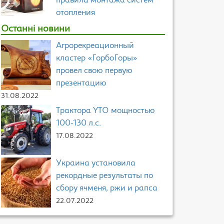
правила монтажа систем
отопления
Останні новини
Агрорекреационный
кластер «ГорбоГоры»
провел свою первую
презентацию
31.08.2022
Трактора YTO мощностью
100-130 л.с.
17.08.2022
Украина установила
рекордные результаты по
сбору ячменя, ржи и рапса
22.07.2022