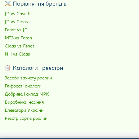
Порівняння брендів
JD vs Case IH
JD vs Claas
Fendt vs JD
МТЗ vs Foton
Claas vs Fendt
NH vs Claas
Каталоги і реєстри
Засоби захисту рослин
Гліфосат: аналоги
Добрива і склад NPK
Виробники насіння
Елеватори України
Реєстр сортів рослин