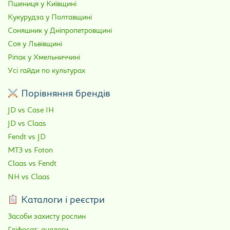
Пшениця у Київщині
Кукурудза у Полтавщині
Соняшник у Дніпропетровщині
Соя у Львівщині
Ріпак у Хмельниччині
Усі гайди по культурах
Порівняння брендів
JD vs Case IH
JD vs Claas
Fendt vs JD
МТЗ vs Foton
Claas vs Fendt
NH vs Claas
Каталоги і реєстри
Засоби захисту рослин