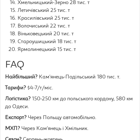
Хмельницький-Зерно 28 тис. т
Летичівський 25 тис. т
Красилівський 25 тис. т
Волочиський 22 тис. т
Віньковецький 20 тис. т
Староушицький 18 тис. т
Ярмолинецький 15 тис. т
FAQ
Найбільший?
Кам’янець-Подільський 180 тис. т.
Тарифи?
$4-7/т/міс.
Логістика?
150-250 км до польського кордону, 580 км
до Одеси.
Експорт?
Через Польщу автомобільно.
МХП?
Через Кам’янець і Хмільник.
Сезон?
Серпень-жовтень.