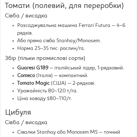
Томати (полевий, для переробки)
Сівба / висадка
Розсаджувальна машина Ferrari Futura — 4–6
рядків.
Або пряма сівба Stanhay/Monosem.
Норма 25–35 тис. рослин/га.
Збір (тільки промислові сорти)
Guaresi G189
— італійський лідер, 1-рядковий.
Comeco
(Італія) — компактний.
Tomato Magic
(США) — 2-рядкові.
Урожайність 80–120 т/га.
Ціна заводу $80–110/т.
Цибуля
Сівба / висадка
Сівалки Stanhay або Monosem MS — точний