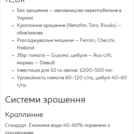
TL;DR
Без зрошення — овочівництво нерентабельне в
Україні.
Краплинне зрошення (Netafim, Toro, Rivulis) —
обов’язкове.
Розсаджувальні машини — Ferrari, Checchi,
Holland.
Збір: томати — Guaresi, цибуля — Asa-Lift,
морква — Dewulf.
Інвестиція для 50 га овочів: $200–500 тис.
Урожайність томатів 60–120 т/га, цибулі 40–60
т/га.
Системи зрошення
Краплинне
Стандарт. Економія води 40–60% порівняно з
дощуванням.