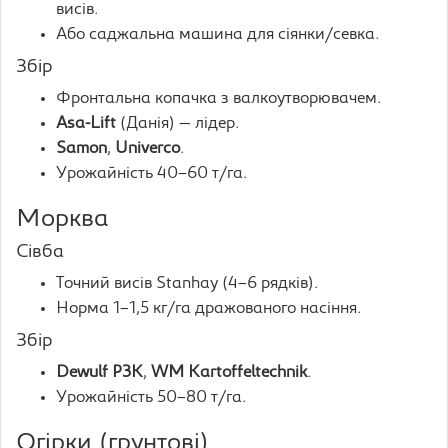
висів.
Або саджальна машина для сіянки/севка.
Збір
Фронтальна копачка з валкоутворювачем.
Asa-Lift
(Данія) — лідер.
Samon
,
Univerco
.
Урожайність 40–60 т/га.
Морква
Сівба
Точний висів Stanhay (4–6 рядків).
Норма 1–1,5 кг/га дражованого насіння.
Збір
Dewulf P3K
,
WM Kartoffeltechnik
.
Урожайність 50–80 т/га.
Огірки (грунтові)