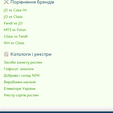
Порівняння брендів
JD vs Case IH
JD vs Claas
Fendt vs JD
МТЗ vs Foton
Claas vs Fendt
NH vs Claas
Каталоги і реєстри
Засоби захисту рослин
Гліфосат: аналоги
Добрива і склад NPK
Виробники насіння
Елеватори України
Реєстр сортів рослин