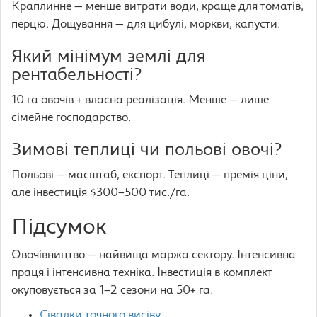
Краплинне — менше витрати води, краще для томатів,
перцю. Дощування — для цибулі, моркви, капусти.
Який мінімум землі для
рентабельності?
10 га овочів + власна реалізація. Менше — лише
сімейне господарство.
Зимові теплиці чи польові овочі?
Польові — масштаб, експорт. Теплиці — премія ціни,
але інвестиція $300–500 тис./га.
Підсумок
Овочівництво — найвища маржа сектору. Інтенсивна
праця і інтенсивна техніка. Інвестиція в комплект
окуповується за 1–2 сезони на 50+ га.
Сівалки точного висіву