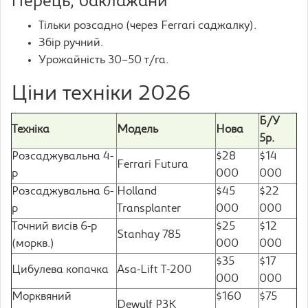
Перець, баклажани
Тільки розсадно (через Ferrari саджалку).
Збір ручний.
Урожайність 30–50 т/га.
Ціни техніки 2026
Б/У
Техніка
Модель
Нова
5р.
Розсаджувальна 4-
$28
$14
Ferrari Futura
р
000
000
Розсаджувальна 6-
Holland
$45
$22
р
Transplanter
000
000
Точний висів 6-р
$25
$12
Stanhay 785
(моркв.)
000
000
$35
$17
Цибулева копачка
Asa-Lift T-200
000
000
Морквяний
$160
$75
Dewulf P3K