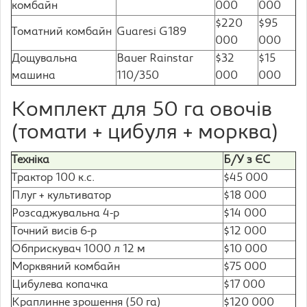
комбайн
000
000
$220
$95
Томатний комбайн
Guaresi G189
000
000
Дощувальна
Bauer Rainstar
$32
$15
машина
110/350
000
000
Комплект для 50 га овочів
(томати + цибуля + морква)
Техніка
Б/У з ЄС
Трактор 100 к.с.
$45 000
Плуг + культиватор
$18 000
Розсаджувальна 4-р
$14 000
Точний висів 6-р
$12 000
Обприскувач 1000 л 12 м
$10 000
Морквяний комбайн
$75 000
Цибулева копачка
$17 000
Краплинне зрошення (50 га)
$120 000