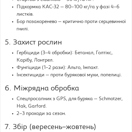
Підкормка КАС-32 — 80–100 кг/га у фазі 4–6
листків.
Бор позакоренево — критично проти серцевинної
гнилі.
5. Захист рослин
Гербіциди (3–4 обробки): Бетанал, Голтікс,
Карібу, Лонтрел.
Фунгіциди (1–2 рази): Альто, Імпакт.
Інсектициди — проти бурякової мухи, попелиці.
6. Міжрядна обробка
Спецпросапник з GPS, для буряка — Schmotzer,
Hak, Garford.
2–3 проходи за сезон.
7. Збір (вересень–жовтень)