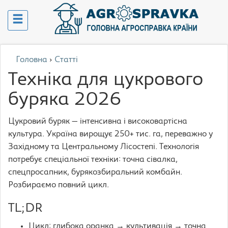
Головна
›
Статті
Техніка для цукрового
буряка 2026
Цукровий буряк — інтенсивна і високовартісна
культура. Україна вирощує 250+ тис. га, переважно у
Західному та Центральному Лісостепі. Технологія
потребує спеціальної техніки: точна сівалка,
спецпросапник, бурякозбиральний комбайн.
Розбираємо повний цикл.
TL;DR
Цикл: глибока оранка → культивація → точна