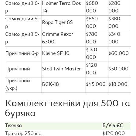
Самохідний 6-
Holmer Terra Dos
$680
$280
р
T4
000
000
Самохідний 9-
$850
$380
Ropa Tiger 6S
р
000
000
Самохідний 9-
Grimme Rexor
$780
$340
р
6300
000
000
$140
Причіпний 6-р
Kleine SF 10
$60 000
000
$120
Причіпний
Stoll Twin Master
$50 000
000
Причіпний
БСК-18
$45 000
$18 000
(укр.)
Комплект техніки для 500 га
буряка
Техніка
Б/У з ЄС
Трактор 250 к.с.
$120 000