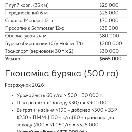
Плуг 7 корп. (35 см)
$25 000
Передпосівний 6 м
$25 000
Сівалка Monopill 12-р
$70 000
Просапник Schmotzer 12-р
$35 000
Обприскувач 24 м
$80 000
Бурякозбиральний (б/у Holmer T4)
$280 000
Транспорт (зерновози 30 т x 2)
$30 000
Усього
$665 000
Економіка буряка (500 га)
Розрахунок 2026:
Урожайність 60 т/га × 500 = 30 000 т.
Ціна реалізації заводу $30/т = $900 000.
Витрати: насіння $190 + добрива $300 + ЗЗР
$250 + ПММ $130 + з/п $80 + транспорт до
заводу $100 = $1 050/га = $525 000.