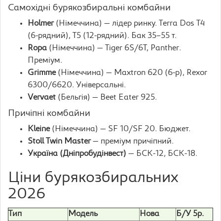
Самохідні бурякозбиральні комбайни
Holmer
(Німеччина) — лідер ринку. Terra Dos T4
(6-рядний), T5 (12-рядний). Бак 35–55 т.
Ropa
(Німеччина) — Tiger 6S/6T, Panther.
Преміум.
Grimme
(Німеччина) — Maxtron 620 (6-р), Rexor
6300/6620. Універсальні.
Vervaet
(Бельгія) — Beet Eater 925.
Причіпні комбайни
Kleine
(Німеччина) — SF 10/SF 20. Бюджет.
Stoll Twin Master
— преміум причіпний.
Україна (Дніпробудінвест)
— БСК-12, БСК-18.
Ціни бурякозбиральних
2026
Тип
Модель
Нова
Б/У 5р.