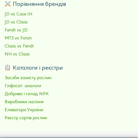
Порівняння брендів
JD vs Case IH
JD vs Claas
Fendt vs JD
МТЗ vs Foton
Claas vs Fendt
NH vs Claas
Каталоги і реєстри
Засоби захисту рослин
Гліфосат: аналоги
Добрива і склад NPK
Виробники насіння
Елеватори України
Реєстр сортів рослин