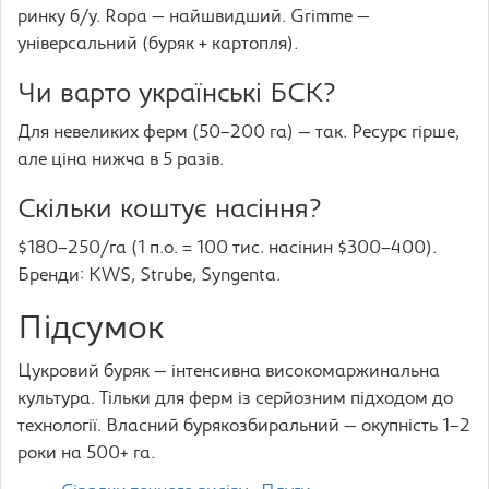
ринку б/у. Ropa — найшвидший. Grimme —
універсальний (буряк + картопля).
Чи варто українські БСК?
Для невеликих ферм (50–200 га) — так. Ресурс гірше,
але ціна нижча в 5 разів.
Скільки коштує насіння?
$180–250/га (1 п.о. = 100 тис. насінин $300–400).
Бренди: KWS, Strube, Syngenta.
Підсумок
Цукровий буряк — інтенсивна високомаржинальна
культура. Тільки для ферм із серйозним підходом до
технології. Власний бурякозбиральний — окупність 1–2
роки на 500+ га.