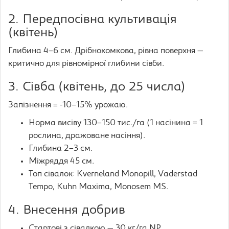
2. Передпосівна культивація
(квітень)
Глибина 4–6 см. Дрібнокомкова, рівна поверхня —
критично для рівномірної глибини сівби.
3. Сівба (квітень, до 25 числа)
Запізнення = -10–15% урожаю.
Норма висіву 130–150 тис./га (1 насінина = 1
рослина, дражоване насіння).
Глибина 2–3 см.
Міжряддя 45 см.
Топ сівалок: Kverneland Monopill, Vaderstad
Tempo, Kuhn Maxima, Monosem MS.
4. Внесення добрив
Стартові з сівалкою — 30 кг/га NP.