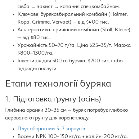
сівба → захист → копання спецкомбайном.
Ключове: бурякозбиральний комбайн (Holmer,
Ropa, Grimme, Vervaet) — від $400 тис.
Альтернатива: причіпний комбайн (Stoll, Kleine)
— від $80 тис.
Урожайність 50–70 т/га. Ціна $25–35/т. Маржа
$800–1300/га.
Інвестиція для 500 га буряка: $700 тис.+ або
підрядні послуги.
Етапи технології буряка
1. Підготовка ґрунту (осінь)
Глибина оранки 30–35 см — буряк потребує глибоко
аерованого ґрунту для коренеплоду.
Плуг оборотний 5–7 корпусів
.
Восени NPK 100–150 кг/га + калійні 200 кг/га.