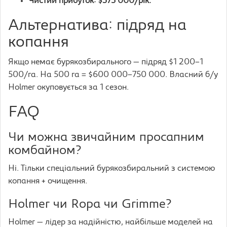
Чистий прибуток: $375 000/рік.
Альтернатива: підряд на
копання
Якщо немає бурякозбирального — підряд $1 200–1
500/га. На 500 га = $600 000–750 000. Власний б/у
Holmer окуповується за 1 сезон.
FAQ
Чи можна звичайним просапним
комбайном?
Ні. Тільки спеціальний бурякозбиральний з системою
копання + очищення.
Holmer чи Ropa чи Grimme?
Holmer — лідер за надійністю, найбільше моделей на