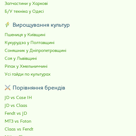
Запчастини у Харкові
Б/У техніка у Одесі
Вирощування культур
Пшениця у Київщині
Кукурудза у Полтавщині
Соняшник у Дніпропетровщині
Соя у Львівщині
Ріпак у Хмельниччині
Усі гайди по культурах
Порівняння брендів
JD vs Case IH
JD vs Claas
Fendt vs JD
МТЗ vs Foton
Claas vs Fendt