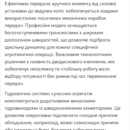
Ефективна передача крутного моменту від силової
установки до ведучих коліс забезпечується завдяки
використанню посилених механічних коробок
передач. Професійні моделі оснащуються
багатоступеневими трансмісіями з широким
діапазоном швидкостей, що дозволяє підібрати
ідеальну динаміку для кожної специфічної
агротехнічної операції. Важливим технологічним
рішенням є наявність дводискового зчеплення, яке
забезпечує незалежну та стабільну роботу вала
відбору потужності без ривків під час перемикання
передач.
Гідравлічна система сучасних агрегатів
комплектується додатковими виносними
гідровиходами із швидкознімними конекторами. Це
дозволяє оперативно підключати складне причіпне
обладнання, наприклад, важкі самоскидні причепи