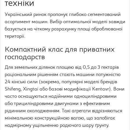
техніки
Український ринок пропонує глибоко сегментований
асортимент машин. Вибір оптимальної моделі завжди
базується на чіткому розрахунку площі оброблюваної
території.
Компактний клас для приватних
господарств
Для земельних ділянок площею від 0,5 до 3 гектарів
раціональним рішенням стають машини потужністю
24 кінські сили (зокрема, популярні моделі брендів
Shifeng, Xingtai або базові модифікації Kentavr). Вони
часто оснащуються надійними одноциліндровими
або трициліндровими двигунами з ефективним
рідинним охолодженням. Такі агрегати відрізняються
мінімальною конструкційною вагою, що запобігає
надмірному ущільненню родючого шару ґрунту.