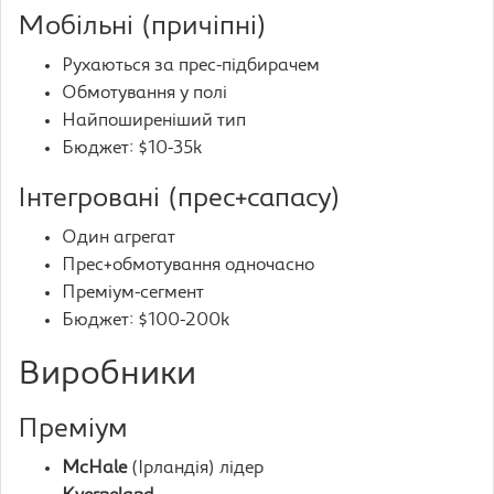
Мобільні (причіпні)
Рухаються за прес-підбирачем
Обмотування у полі
Найпоширеніший тип
Бюджет: $10-35k
Інтегровані (прес+сапасу)
Один агрегат
Прес+обмотування одночасно
Преміум-сегмент
Бюджет: $100-200k
Виробники
Преміум
McHale
(Ірландія) лідер