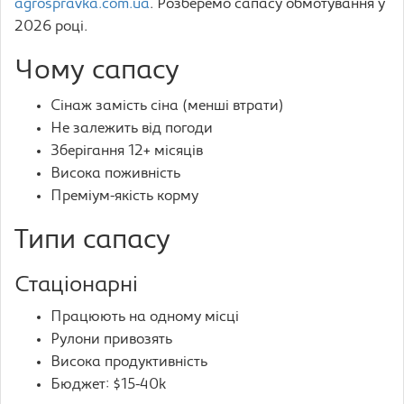
agrospravka.com.ua
. Розберемо сапасу обмотування у
2026 році.
Чому сапасу
Сінаж замість сіна (менші втрати)
Не залежить від погоди
Зберігання 12+ місяців
Висока поживність
Преміум-якість корму
Типи сапасу
Стаціонарні
Працюють на одному місці
Рулони привозять
Висока продуктивність
Бюджет: $15-40k