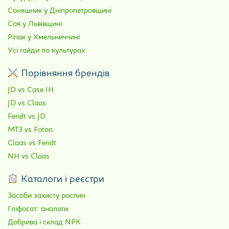
Соняшник у Дніпропетровщині
Соя у Львівщині
Ріпак у Хмельниччині
Усі гайди по культурах
Порівняння брендів
JD vs Case IH
JD vs Claas
Fendt vs JD
МТЗ vs Foton
Claas vs Fendt
NH vs Claas
Каталоги і реєстри
Засоби захисту рослин
Гліфосат: аналоги
Добрива і склад NPK