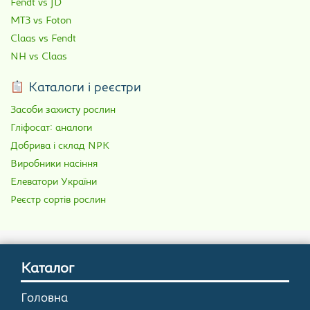
Fendt vs JD
МТЗ vs Foton
Claas vs Fendt
NH vs Claas
Каталоги і реєстри
Засоби захисту рослин
Гліфосат: аналоги
Добрива і склад NPK
Виробники насіння
Елеватори України
Реєстр сортів рослин
Каталог
Головна