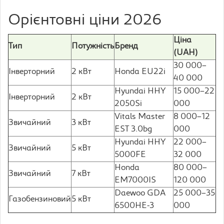
Орієнтовні ціни 2026
Ціна
Тип
Потужність
Бренд
(UAH)
30 000–
Інверторний
2 кВт
Honda EU22i
40 000
Hyundai HHY
15 000–22
Інверторний
2 кВт
2050Si
000
Vitals Master
8 000–12
Звичайний
3 кВт
EST 3.0bg
000
Hyundai HHY
22 000–
Звичайний
5 кВт
5000FE
32 000
Honda
80 000–
Звичайний
7 кВт
EM7000IS
120 000
Daewoo GDA
25 000–35
Газобензиновий
5 кВт
6500HE-3
000