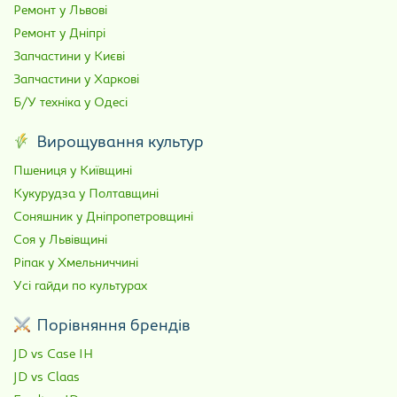
Ремонт у Львові
Ремонт у Дніпрі
Запчастини у Києві
Запчастини у Харкові
Б/У техніка у Одесі
Вирощування культур
Пшениця у Київщині
Кукурудза у Полтавщині
Соняшник у Дніпропетровщині
Соя у Львівщині
Ріпак у Хмельниччині
Усі гайди по культурах
Порівняння брендів
JD vs Case IH
JD vs Claas