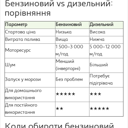
Бензиновий vs дизельний:
порівняння
Параметр
Бензиновий
Дизельний
Стартова ціна
Низька
Висока
Витрата палива
Вища
Нижча
1 500–3 000
5 000–12 000
Моторесурс
м/год
м/год
Менший
Шум
Більший
(інверторні)
Потребує
Запуск у морози
Без проблем
підігрівача
Для домашнього
★★★★★
★★★
використання
Для постійного
★★
★★★★★
використання
Коли обирати бензиновий,