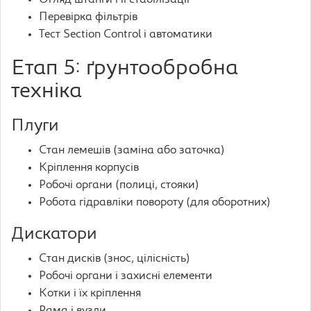
Огляд штанги і її стабілізації
Перевірка фільтрів
Тест Section Control і автоматики
Етап 5: ґрунтообробна
техніка
Плуги
Стан лемешів (заміна або заточка)
Кріплення корпусів
Робочі органи (полиці, стояки)
Робота гідравліки повороту (для оборотних)
Дискатори
Стан дисків (знос, цілісність)
Робочі органи і захисні елементи
Котки і їх кріплення