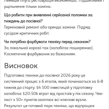
Лемеши плуга реставрація економніша. Підшипники і
ущільнення тільки заміна.
Що робити при виявленні серйозної поломки за
тиждень до посівної?
Терміновий ремонт або оренда заміни. Підряд
сусідам критичних робіт.
Чи потрібно фарбувати техніку перед сезоном?
За локальної корозії так (запобігає поширенню).
Косметичне фарбування за бажанням.
Висновок
Підготовка техніки до посівної 2026 року це
системний процес з 6 етапів, який починається за 6-8
тижнів до старту. $4 500 інвестицій у підготовку
запобігає $20-50k втрат від простоїв у пік сезону. Чек-
лист з 50+ пунктів охоплює всі ключові вузли.
Результат це готовий парк техніки, що відпрацює