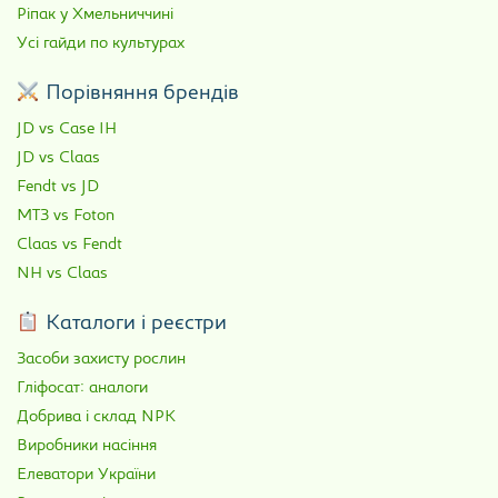
Ріпак у Хмельниччині
Усі гайди по культурах
Порівняння брендів
JD vs Case IH
JD vs Claas
Fendt vs JD
МТЗ vs Foton
Claas vs Fendt
NH vs Claas
Каталоги і реєстри
Засоби захисту рослин
Гліфосат: аналоги
Добрива і склад NPK
Виробники насіння
Елеватори України