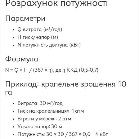
Розрахунок потужності
Параметри
Q витрата (м³/год)
H тиск/напор (м)
N потужність двигуна (кВт)
Формула
N = Q × H / (367 × η), де η ККД (0,5-0,7)
Приклад: крапельне зрошення 10
га
Витрата: 30 м³/год
Тиск на крапельницях: 1 атм
Втрати у мережі: 2 атм
Усього напор: 30 м
Потужність: 30 × 30 / 367 × 0,6 = 4 кВт