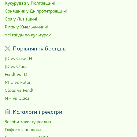
Кукурудза у Полтавщині
Соняшник у Дніпропетровщині
Соя у Львівщині
Ріпак у Хмельниччині
Усі гайди по культурах
Порівняння брендів
JD vs Case IH
JD vs Claas
Fendt vs JD
МТЗ vs Foton
Claas vs Fendt
NH vs Claas
Каталоги і реєстри
Засоби захисту рослин
Гліфосат: аналоги