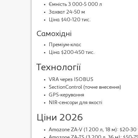
Ємність 3 000-5 000 л
Захват 24-50 м
Ціна $40-120 тис.
Самохідні
Преміум-клас
Ціна $200-450 тис.
Технології
VRA через ISOBUS
SectionControl (точне внесення)
GPS-керування
NIR-сенсори для якості
Ціни 2026
Amazone ZA-V (1 200 л, 18 м): $20-30 
Amazone ZA-TS (3 200 л, 36 м): $50-75