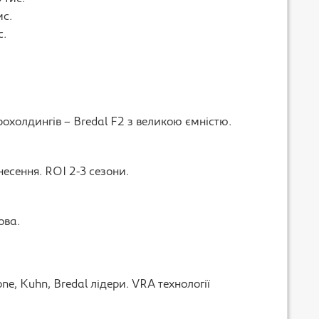
ис.
с.
рохолдингів – Bredal F2 з великою ємністю.
несення. ROI 2-3 сезони.
ова.
, Kuhn, Bredal лідери. VRA технології