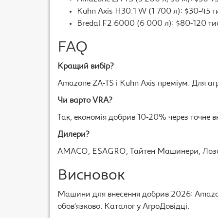
Kuhn Axis H30.1 W (1 700 л): $30-45 т
Bredal F2 6000 (6 000 л): $80-120 ти
FAQ
Кращий вибір?
Amazone ZA-TS і Kuhn Axis преміум. Для аг
Чи варто VRA?
Так, економія добрив 10-20% через точне в
Дилери?
AMACO, ESAGRO, Тайтен Машинери, Лоз
Висновок
Машини для внесення добрив 2026: Amazone
обов’язково. Каталог у АгроДовідці.