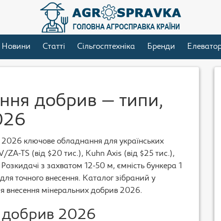
Новини
Статті
Сільгосптехніка
Бренди
Елевато
ння добрив — типи,
026
 2026 ключове обладнання для українських
A-TS (від $20 тис.), Kuhn Axis (від $25 тис.),
.). Розкидачі з захватом 12-50 м, ємність бункера 1
для точного внесення. Каталог зібраний у
я внесення мінеральних добрив 2026.
 добрив 2026