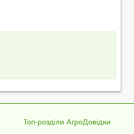
Топ-розділи АгроДовідки