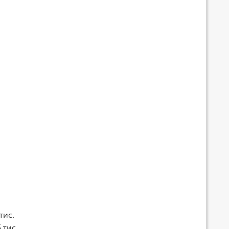
тис.
 тис.