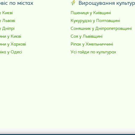
віс по містах
Вирощування культу
 Києві
Пшениця у Київщині
у Львові
Кукурудза у Полтавщині
 Дніпрі
Соняшник у Дніпропетровщині
ни у Києві
Соя у Львівщині
ини у Харкові
Ріпак у Хмельниччині
іка у Одесі
Усі гайди по культурах