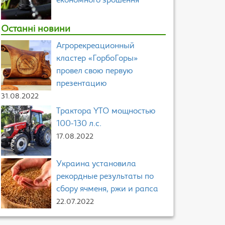
економного зрошення
Останні новини
Агрорекреационный
кластер «ГорбоГоры»
провел свою первую
презентацию
31.08.2022
Трактора YTO мощностью
100-130 л.с.
17.08.2022
Украина установила
рекордные результаты по
сбору ячменя, ржи и рапса
22.07.2022