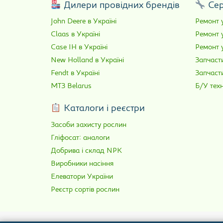
Дилери провідних брендів
Сер
John Deere в Україні
Ремонт у
Claas в Україні
Ремонт 
Case IH в Україні
Ремонт у
New Holland в Україні
Запчасти
Fendt в Україні
Запчаст
МТЗ Belarus
Б/У техн
Каталоги і реєстри
Засоби захисту рослин
Гліфосат: аналоги
Добрива і склад NPK
Виробники насіння
Елеватори України
Реєстр сортів рослин