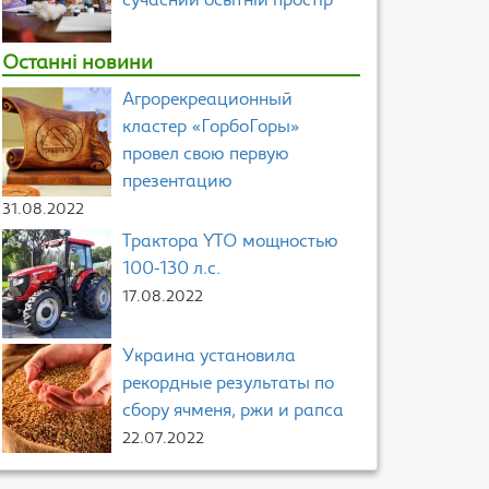
сучасний освітній простір
Останні новини
Агрорекреационный
кластер «ГорбоГоры»
провел свою первую
презентацию
31.08.2022
Трактора YTO мощностью
100-130 л.с.
17.08.2022
Украина установила
рекордные результаты по
сбору ячменя, ржи и рапса
22.07.2022