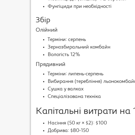
Фунгіциди при необхідності
Збір
Олійний
Терміни: серпень
Зернозбиральний комбайн
Вологість 12%
Прядивний
Терміни: липень-серпень
Вибирання (теребління) льонокомба
Сушка у валках
Спеціалізована техніка
Капітальні витрати на 
Насіння (50 кг × $2): $100
Добрива: $80-150