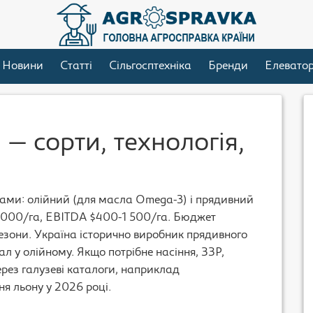
Новини
Статті
Сільгосптехніка
Бренди
Елевато
— сорти, технологія,
ами: олійний (для масла Omega-3) і прядивний
3 000/га, EBITDA $400-1 500/га. Бюджет
езони. Україна історично виробник прядивного
ал у олійному. Якщо потрібне насіння, ЗЗР,
рез галузеві каталоги, наприклад
я льону у 2026 році.