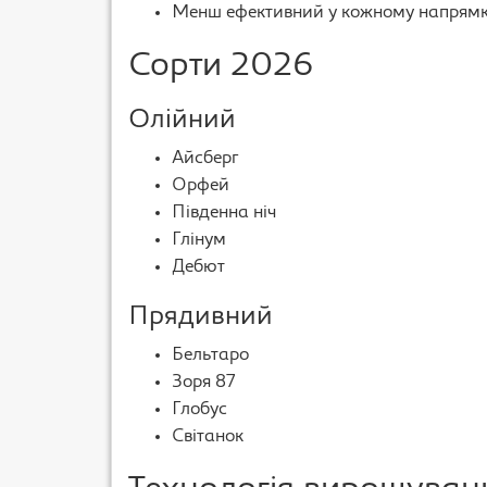
Менш ефективний у кожному напрям
Сорти 2026
Олійний
Айсберг
Орфей
Південна ніч
Глінум
Дебют
Прядивний
Бельтаро
Зоря 87
Глобус
Світанок