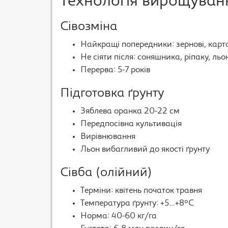
Технологія вирощуван
Сівозміна
Найкращі попередники: зернові, карто
Не сіяти після: соняшника, ріпаку, льо
Перерва: 5-7 років
Підготовка ґрунту
Зяблева оранка 20-22 см
Передпосівна культивація
Вирівнювання
Льон вибагливий до якості ґрунту
Сівба (олійний)
Терміни: квітень початок травня
Температура ґрунту: +5…+8°C
Норма: 40-60 кг/га