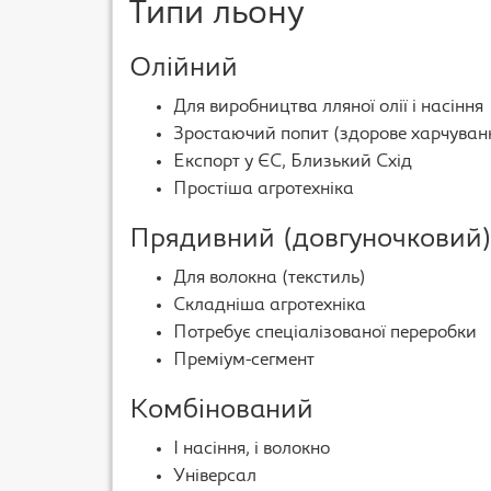
Типи льону
Олійний
Для виробництва лляної олії і насіння
Зростаючий попит (здорове харчуван
Експорт у ЄС, Близький Схід
Простіша агротехніка
Прядивний (довгуночковий
Для волокна (текстиль)
Складніша агротехніка
Потребує спеціалізованої переробки
Преміум-сегмент
Комбінований
І насіння, і волокно
Універсал