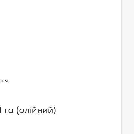
йном
1 га (олійний)