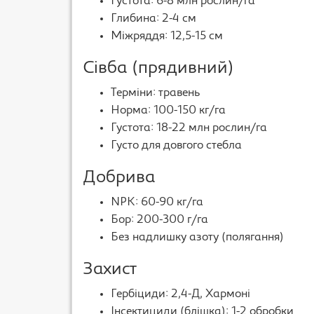
Густота: 6-8 млн рослин/га
Глибина: 2-4 см
Міжряддя: 12,5-15 см
Сівба (прядивний)
Терміни: травень
Норма: 100-150 кг/га
Густота: 18-22 млн рослин/га
Густо для довгого стебла
Добрива
NPK: 60-90 кг/га
Бор: 200-300 г/га
Без надлишку азоту (полягання)
Захист
Гербіциди: 2,4-Д, Хармоні
Інсектициди (блішка): 1-2 обробки