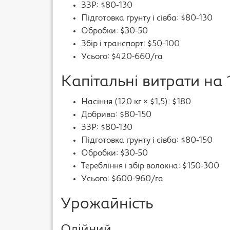
ЗЗР: $80-130
Підготовка ґрунту і сівба: $80-130
Обробки: $30-50
Збір і транспорт: $50-100
Усього: $420-660/га
Капітальні витрати на 
Насіння (120 кг × $1,5): $180
Добрива: $80-150
ЗЗР: $80-130
Підготовка ґрунту і сівба: $80-150
Обробки: $30-50
Теребління і збір волокна: $150-300
Усього: $600-960/га
Урожайність