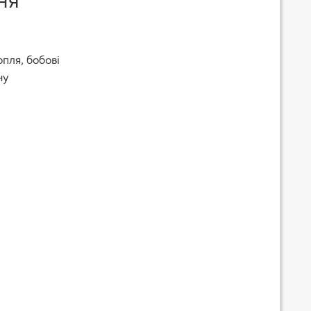
ня
пля, бобові
ну