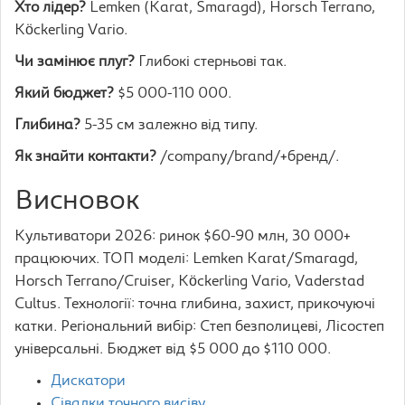
Хто лідер?
Lemken (Karat, Smaragd), Horsch Terrano,
Köckerling Vario.
Чи замінює плуг?
Глибокі стерньові так.
Який бюджет?
$5 000-110 000.
Глибина?
5-35 см залежно від типу.
Як знайти контакти?
/company/brand/+бренд/.
Висновок
Культиватори 2026: ринок $60-90 млн, 30 000+
працюючих. ТОП моделі: Lemken Karat/Smaragd,
Horsch Terrano/Cruiser, Köckerling Vario, Vaderstad
Cultus. Технології: точна глибина, захист, прикочуючі
катки. Регіональний вибір: Степ безполицеві, Лісостеп
універсальні. Бюджет від $5 000 до $110 000.
Дискатори
Сівалки точного висіву