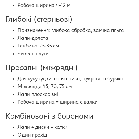
Робоча ширина 4-12 м
Глибокі (стерньові)
Призначення: глибока обробка, заміна плуга
Лапи-долота
Глибина 25-35 см
Чизель-плуги
Просапні (міжрядні)
Для кукурудзи, соняшника, цукрового буряка
Міжряддя 45, 70, 75 см
Лапи плоскорізні
Робоча ширина = ширина сівалки
Комбіновані з боронами
Лапи + диски + катки
Один прохід