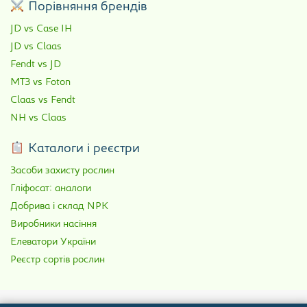
Порівняння брендів
JD vs Case IH
JD vs Claas
Fendt vs JD
МТЗ vs Foton
Claas vs Fendt
NH vs Claas
Каталоги і реєстри
Засоби захисту рослин
Гліфосат: аналоги
Добрива і склад NPK
Виробники насіння
Елеватори України
Реєстр сортів рослин