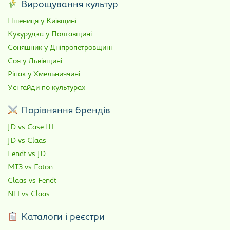
Вирощування культур
Пшениця у Київщині
Кукурудза у Полтавщині
Соняшник у Дніпропетровщині
Соя у Львівщині
Ріпак у Хмельниччині
Усі гайди по культурах
Порівняння брендів
JD vs Case IH
JD vs Claas
Fendt vs JD
МТЗ vs Foton
Claas vs Fendt
NH vs Claas
Каталоги і реєстри