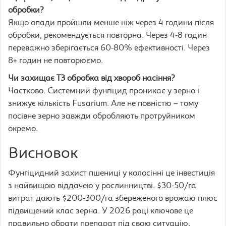
обробки?
Якщо опади пройшли менше ніж через 4 години після
обробки, рекомендується повторна. Через 4-8 годин
переважно зберігається 60-80% ефективності. Через
8+ годин не повторюємо.
Чи захищає Т3 обробка від хвороб насіння?
Частково. Системний фунгіцид проникає у зерно і
знижує кількість Fusarium. Але не повністю – тому
посівне зерно завжди обробляють протруйником
окремо.
Висновок
Фунгіцидний захист пшениці у колосінні це інвестиція
з найвищою віддачею у рослинництві. $30-50/га
витрат дають $200-300/га збереженого врожаю плюс
підвищений клас зерна. У 2026 році ключове це
правильно обрати препарат під свою ситуацію,