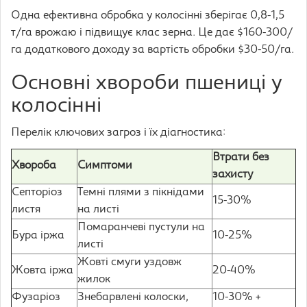
Одна ефективна обробка у колосінні зберігає 0,8-1,5
т/га врожаю і підвищує клас зерна. Це дає $160-300/
га додаткового доходу за вартість обробки $30-50/га.
Основні хвороби пшениці у
колосінні
Перелік ключових загроз і їх діагностика:
Втрати без
Хвороба
Симптоми
захисту
Септоріоз
Темні плями з пікнідами
15-30%
листя
на листі
Помаранчеві пустули на
Бура іржа
10-25%
листі
Жовті смуги уздовж
Жовта іржа
20-40%
жилок
Фузаріоз
Знебарвлені колоски,
10-30% +