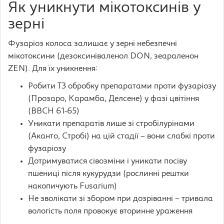
Як уникнути мікотоксинів у
зерні
Фузаріоз колоса залишає у зерні небезпечні
мікотоксини (дезоксиніваленол DON, зеараленон
ZEN). Для їх уникнення:
Робити Т3 обробку препаратами проти фузаріозу
(Прозаро, Карамба, Делсене) у фазі цвітіння
(BBCH 61-65)
Уникати препаратів лише зі стробілурінами
(Аканто, Стробі) на цій стадії – вони слабкі проти
фузаріозу
Дотримуватися сівозміни і уникати посіву
пшениці після кукурудзи (рослинні рештки
накопичують Fusarium)
Не зволікати зі збором при дозріванні – тривала
вологість поля провокує вторинне ураження