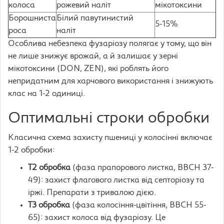
колоса
рожевий наліт
мікотоксини
Борошниста
Білий павутинистий
5-15%
роса
наліт
Особлива небезпека фузаріозу полягає у тому, що він
не лише знижує врожай, а й залишає у зерні
мікотоксини (DON, ZEN), які роблять його
непридатним для харчового використання і знижують
клас на 1-2 одиниці.
Оптимальні строки обробки
Класична схема захисту пшениці у колосінні включає
1-2 обробки:
Т2 обробка
(фаза прапорового листка, BBCH 37-
49): захист флагового листка від септоріозу та
іржі. Препарати з тривалою дією.
Т3 обробка
(фаза колосіння-цвітіння, BBCH 55-
65): захист колоса від фузаріозу. Це