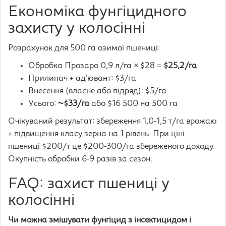
Економіка фунгіцидного
захисту у колосінні
Розрахунок для 500 га озимої пшениці:
Обробка Прозаро 0,9 л/га × $28 =
$25,2/га
Прилипач + ад’ювант: $3/га
Внесення (власне або підряд): $5/га
Усього:
~$33/га
або $16 500 на 500 га
Очікуваний результат: збереження 1,0-1,5 т/га врожаю
+ підвищення класу зерна на 1 рівень. При ціні
пшениці $200/т це $200-300/га збереженого доходу.
Окупність обробки 6-9 разів за сезон.
FAQ: захист пшениці у
колосінні
Чи можна змішувати фунгіцид з інсектицидом і