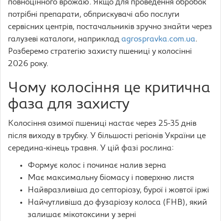
повноцінного врожаю. Якщо для проведення обробок
потрібні препарати, обприскувачі або послуги
сервісних центрів, постачальників зручно знайти через
галузеві каталоги, наприклад
agrospravka.com.ua
.
Розберемо стратегію захисту пшениці у колосінні
2026 року.
Чому колосіння це критична
фаза для захисту
Колосіння озимої пшениці настає через 25-35 днів
після виходу в трубку. У більшості регіонів України це
середина-кінець травня. У цій фазі рослина:
Формує колос і починає налив зерна
Має максимальну біомасу і поверхню листя
Найвразливіша до септоріозу, бурої і жовтої іржі
Найчутливіша до фузаріозу колоса (FHB), який
залишає мікотоксини у зерні