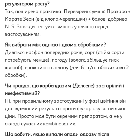
регулятором росту?
Так, поширена практика. Перевірені суміші: Прозаро +
Карате Зеон (від клопа-черепашки) + бакові добрива
N+S. Завжди тестуйте змішок у пляшці перед
застосуванням.
Як вибрати між однією і двома обробками?
Дивіться на: фон попередніх років, сорт (стійкі сорти
потребують менше), погоду (волога збільшує тиск
хвороб), врожайність плану (для 6+ т/га обов’язково 2
обробки).
Чи правда, що карбендазим (Делсене) застарілий і
неефективний?
Ні, при правильному застосуванні у фазі цвітіння він
дає відмінний результат проти фузаріозу за низької
ціни. Просто має бути окремим препаратом, а не у
складі сучасних комбінованих.
Що робити, якщо випали опади одразу після