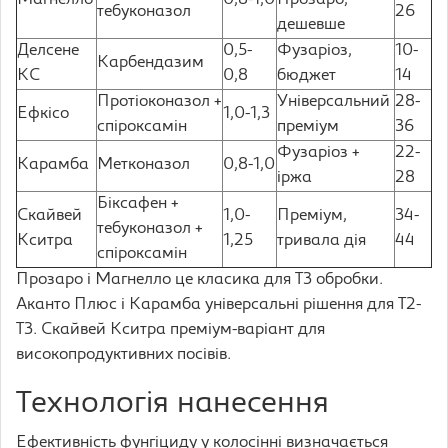
Магнелло
0,8-1,0
Прозаро,
тебуконазол
26
дешевше
Делсене
0,5-
Фузаріоз,
10-
Карбендазим
КС
0,8
бюджет
14
Протіоконазол +
Універсальний
28-
Ефкісо
1,0-1,3
спіроксамін
преміум
36
Фузаріоз +
22-
Карамба
Метконазол
0,8-1,0
іржа
28
Біксафен +
Скайвей
1,0-
Преміум,
34-
тебуконазол +
Кситра
1,25
тривала дія
44
спіроксамін
Прозаро і Магнелло це класика для Т3 обробки.
Аканто Плюс і Карамба універсальні рішення для Т2-
Т3. Скайвей Кситра преміум-варіант для
високопродуктивних посівів.
Технологія нанесення
Ефективність фунгіциду у колосінні визначається