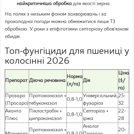
найкритичніша обробка
для якості зерна.
На полях з низьким фоном захворювань і за
прохолодної погоди можна обмежитися лише Т3
обробкою. У роки з епіфітотіями септоріозу обов’язкові
обидві.
Топ-фунгіциди для пшениці у
колосінні 2026
Ціна
Норма
Препарат
Діюча речовина
Дія
($/
(л/га)
га)
Прозаро
Протіоконазол +
Універсальний,
25-
0,8-1,0
(Просаро)
тебуконазол
фузаріоз
32
Аканто
Піклостробін +
Септоріоз +
22-
0,8-1,0
Плюс
ципроконазол
іржа
28
Аналог
Протіоконазол +
20-