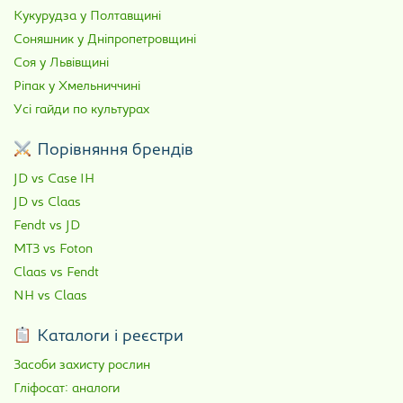
Кукурудза у Полтавщині
Соняшник у Дніпропетровщині
Соя у Львівщині
Ріпак у Хмельниччині
Усі гайди по культурах
Порівняння брендів
JD vs Case IH
JD vs Claas
Fendt vs JD
МТЗ vs Foton
Claas vs Fendt
NH vs Claas
Каталоги і реєстри
Засоби захисту рослин
Гліфосат: аналоги