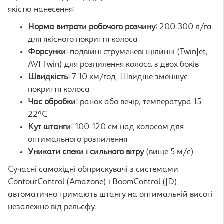
якістю нанесення:
Норма витрати робочого розчину:
200-300 л/га
для якісного покриття колоса
Форсунки:
подвійні струменеві щілинні (TwinJet,
AVI Twin) для розпилення колоса з двох боків
Швидкість:
7-10 км/год. Швидше зменшує
покриття колоса
Час обробки:
ранок або вечір, температура 15-
22°C
Кут штанги:
100-120 см над колосом для
оптимального розпилення
Уникати спеки і сильного вітру
(вище 5 м/с)
Сучасні самохідні обприскувачі з системами
ContourControl (Amazone) і BoomControl (JD)
автоматично тримають штангу на оптимальній висоті
незалежно від рельєфу.