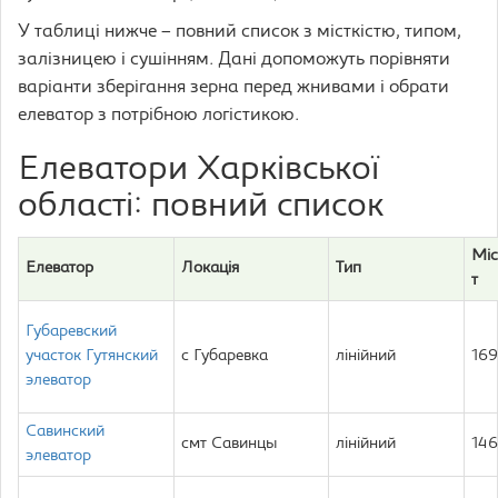
У таблиці нижче – повний список з місткістю, типом,
залізницею і сушінням. Дані допоможуть порівняти
варіанти зберігання зерна перед жнивами і обрати
елеватор з потрібною логістикою.
Елеватори Харківської
області: повний список
Міс
Елеватор
Локація
Тип
т
Губаревский
участок Гутянский
с Губаревка
лінійний
169
элеватор
Савинский
смт Савинцы
лінійний
146
элеватор