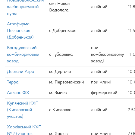
Нововодолажский
смт Новая
хлебоприемный
лінійний
11 
Водолага
пункт
Агрофирма
Песчанская
с Добренькая
лінійний
11 
(Добренькая)
Богодуховский
при
комбикормовый
с Губаревка
комбікормовому
11 
завод
заводі
Дергачи-Агро
м. Дергачи
лінійний
10
Терра
м. Первомайский
при млині
10
Альянс ФХ
м. Змиев
фермерський
10
Купянский КХП
(Кисловский
с Кисловка
лінійний
7 5
участок)
Харківський КХП
№2 (участок
м. Харків
при млині
7 