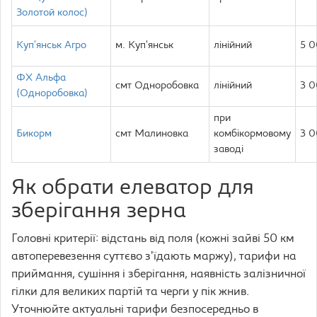
Золотой колос)
Куп’янськ Агро
м. Куп’янськ
лінійний
5 
ФХ Альфа
смт Одноробовка
лінійний
3 
(Одноробовка)
при
Бикорм
смт Малиновка
комбікормовому
3 
заводі
Як обрати елеватор для
зберігання зерна
Головні критерії: відстань від поля (кожні зайві 50 км
автоперевезення суттєво зʼїдають маржу), тарифи на
приймання, сушіння і зберігання, наявність залізничної
гілки для великих партій та черги у пік жнив.
Уточнюйте актуальні тарифи безпосередньо в