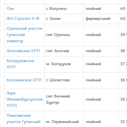
Лан
с Ватутино
лінійний
40
ФХ Строгого А.Ф.
с Занки
фермерський
40
Орельский участок
Гутянский
смт Орелька
лінійний
39
элеватор
Золочевское ХПП
смт Золочев
лінійний
38 
Богодуховское
м. Богодухов
лінійний
37 
ХПП
Коломакское ХПП
с Шелестово
лінійний
36
Заря
смт Великий
(Великобурлукское
лінійний
36
Бурлук
ХПП)
Лихачевский
участок Гутянский
м. Первомайский
лінійний
35 