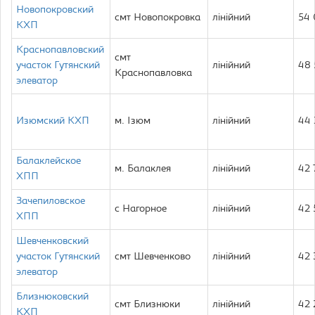
Новопокровский
смт Новопокровка
лінійний
54
КХП
Краснопавловский
смт
участок Гутянский
лінійний
48
Краснопавловка
элеватор
Изюмский КХП
м. Ізюм
лінійний
44
Балаклейское
м. Балаклея
лінійний
42 
ХПП
Зачепиловское
с Нагорное
лінійний
42
ХПП
Шевченковский
участок Гутянский
смт Шевченково
лінійний
42
элеватор
Близнюковский
смт Близнюки
лінійний
42
КХП