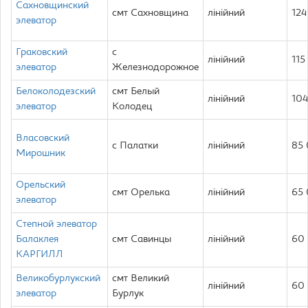
Сахновщинский
смт Сахновщина
лінійний
124
элеватор
Граковский
с
лінійний
115
элеватор
Железнодорожное
Белоколодезский
смт Белый
лінійний
10
элеватор
Колодец
Власовский
с Палатки
лінійний
85
Мирошник
Орельский
смт Орелька
лінійний
65
элеватор
Степной элеватор
Балаклея
смт Савинцы
лінійний
60
КАРГИЛЛ
Великобурлукский
смт Великий
лінійний
60
элеватор
Бурлук