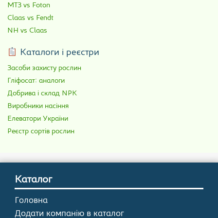
МТЗ vs Foton
Claas vs Fendt
NH vs Claas
Каталоги і реєстри
Засоби захисту рослин
Гліфосат: аналоги
Добрива і склад NPK
Виробники насіння
Елеватори України
Реєстр сортів рослин
Каталог
Головна
Додати компанію в каталог