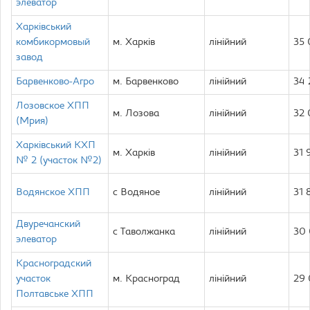
элеватор
Харківський
комбикормовый
м. Харків
лінійний
35
завод
Барвенково-Агро
м. Барвенково
лінійний
34
Лозовское ХПП
м. Лозова
лінійний
32
(Мрия)
Харківський КХП
м. Харків
лінійний
31 
№ 2 (участок №2)
Водянское ХПП
с Водяное
лінійний
31 
Двуречанский
с Таволжанка
лінійний
30
элеватор
Красноградский
участок
м. Красноград
лінійний
29
Полтавське ХПП