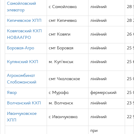
Самойловский
с Самойловка
лінійний
28
элеватор
Кегичевское ХПП
смт Кегичевка
лінійний
28
Ковяговский КХП
смт Ковяги
лінійний
26
НОВААГРО
Боровая-Агро
смт Боровая
лінійний
25
Купянский КХП
м. Куп’янськ
лінійний
25
Агрокомбинат
смт Чкаловское
лінійний
25
Слобожанский
Явор
с Мурафа
фермерський
25
Волчанский КХП
м. Волчанск
лінійний
23
Иванчуковское
с Иванчуковка
лінійний
22
ХПП
при