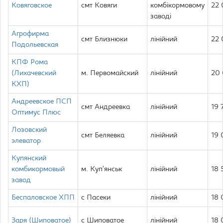
Ковяговское
смт Ковяги
комбікормовому
22
заводі
Агрофирма
смт Близнюки
лінійний
22
Подольевская
КПФ Рома
(Лихачевский
м. Первомайский
лінійний
20
КХП)
Андреевское ПСП
смт Андреевка
лінійний
19 
Оптимус Плюс
Лозовский
смт Беляевка
лінійний
19
элеватор
Купянский
комбикормовый
м. Куп’янськ
лінійний
18 
завод
Беспаловское ХПП
с Пасеки
лінійний
18
Заря (Шиповатое)
с Шиповатое
лінійний
18