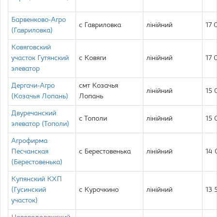
Барвенково-Агро
с Гавриловка
лінійний
17 
(Гавриловка)
Ковяговский
участок Гутянский
с Ковяги
лінійний
17 
элеватор
Дергачи-Агро
смт Козачья
лінійний
15 
(Козачья Лопань)
Лопань
Двуречанский
с Тополи
лінійний
15 
элеватор (Тополи)
Агрофирма
Песчанская
с Берестовенька
лінійний
14
(Берестовенька)
Купянский КХП
(Гусинский
с Курочкино
лінійний
13 
участок)