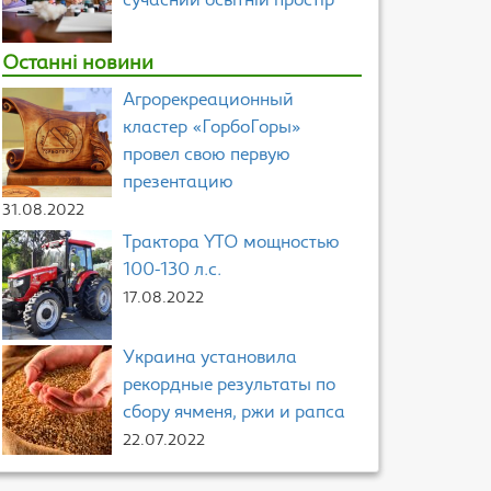
сучасний освітній простір
Останні новини
Агрорекреационный
кластер «ГорбоГоры»
провел свою первую
презентацию
31.08.2022
Трактора YTO мощностью
100-130 л.с.
17.08.2022
Украина установила
рекордные результаты по
сбору ячменя, ржи и рапса
22.07.2022