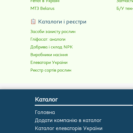
Fendt в Україні
Запчаст
МТЗ Belarus
Б/У техн
Каталоги і реєстри
Засоби захисту рослин
Гліфосат: аналоги
Добрива і склад NPK
Виробники насіння
Елеватори України
Реєстр сортів рослин
Каталог
Головна
Додати компанію в каталог
Каталог елеваторів України