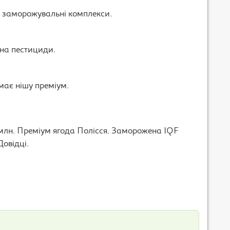
ї у заморожувальні комплекси.
 на пестициди.
має нішу преміум.
0 млн. Преміум ягода Полісся. Заморожена IQF
Довідці.