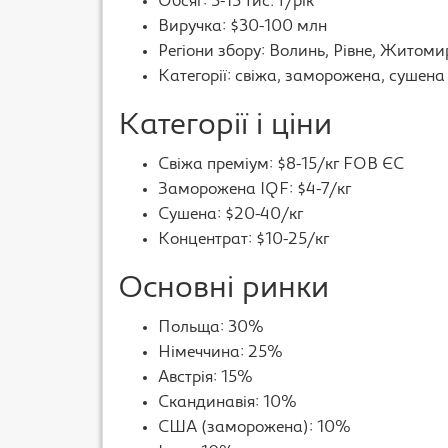
Обсяг: 5-15 тис. т/рік
Виручка: $30-100 млн
Регіони збору: Волинь, Рівне, Житоми
Категорії: свіжа, заморожена, сушена
Категорії і ціни
Свіжа преміум: $8-15/кг FOB ЄС
Заморожена IQF: $4-7/кг
Сушена: $20-40/кг
Концентрат: $10-25/кг
Основні ринки
Польща: 30%
Німеччина: 25%
Австрія: 15%
Скандинавія: 10%
США (заморожена): 10%