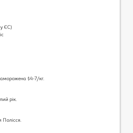
 у ЄС)
іс
 заморожена $4-7/кг.
лий рік.
и Полісся.