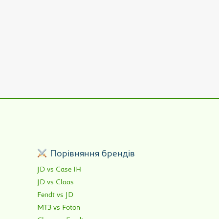
р
Порівняння брендів
JD vs Case IH
JD vs Claas
Fendt vs JD
МТЗ vs Foton