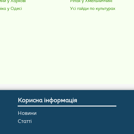
ини у Харкові
Ріпак у Хмельниччині
іка у Одесі
Усі гайди по культурах
Корисна інформація
Новини
Статті