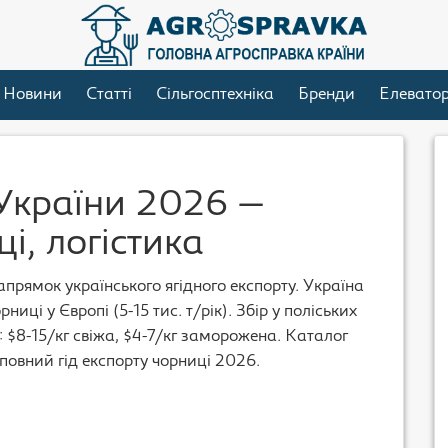
Новини
Статті
Сільгосптехніка
Бренди
Елевато
 України 2026 —
ці, логістика
прямок українського ягідного експорту. Україна
иці у Європі (5-15 тис. т/рік). Збір у поліських
: $8-15/кг свіжа, $4-7/кг заморожена. Каталог
повний гід експорту чорниці 2026.