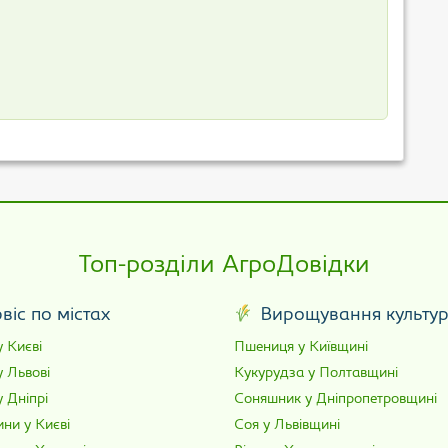
Топ-розділи АгроДовідки
віс по містах
Вирощування культу
 Києві
Пшениця у Київщині
у Львові
Кукурудза у Полтавщині
 Дніпрі
Соняшник у Дніпропетровщині
ни у Києві
Соя у Львівщині