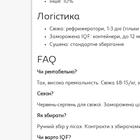
Інше: 10%
Логістика
Свіжа: рефрижератори, 1-3 дні (тільки
Заморожена IQF: контейнери, до 12 м
Сушена: стандартне зберігання
FAQ
Чи рентабельно?
Так, висока преміальність. Свіжа $8-15/кг,
Сезон?
Червень-серпень для свіжої. Заморожена ці
Як збирати?
Ручний збір у лісах. Контракти з збирачам
Чи варто IQF?