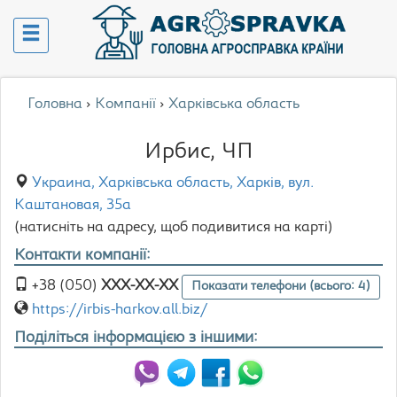
Головна
›
Компанії
›
Харківська область
Ирбис, ЧП
Украина, Харківська область, Харків, вул.
Каштановая, 35а
(натисніть на адресу, щоб подивитися на карті)
Контакти компанії:
+38 (050)
XXX-XX-XX
Показати телефони (всього: 4)
https://irbis-harkov.all.biz/
Поділіться інформацією з іншими: