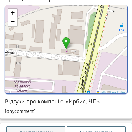
+
−
Leaflet
|
©
OpenStreetMap
Відгуки про компанію «Ирбис, ЧП»
[anycomment]