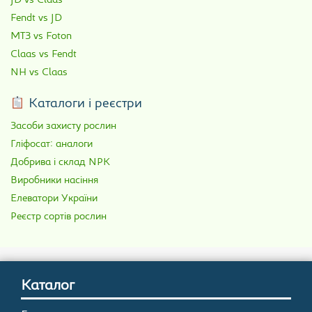
JD vs Claas
Fendt vs JD
МТЗ vs Foton
Claas vs Fendt
NH vs Claas
Каталоги і реєстри
Засоби захисту рослин
Гліфосат: аналоги
Добрива і склад NPK
Виробники насіння
Елеватори України
Реєстр сортів рослин
Каталог