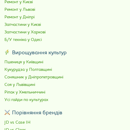
Ремонт у Києві
Ремонт у Львові
Ремонт у Дніпрі
Запчастини у Києві
Запчастини у Харкові
Б/У техніка у Одесі
Вирощування культур
Пшениця у Київщині
Кукурудза у Полтавщині
Соняшник у Дніпропетровщині
Соя у Львівщині
Ріпак у Хмельниччині
Усі гайди по культурах
Порівняння брендів
JD vs Case IH