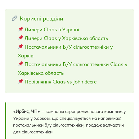
Корисні розділи
Дилери Claas в Україні
Дилери Claas у Харківська область
Постачальники Б/У сільгосптехніки у
Харків
Постачальники Б/У сільгосптехніки Claas у
Харківська область
Порівняння Claas vs John deere
«Ирбис, ЧП»
— компанія агропромислового комплексу
України у Харкові, що спеціалізується на напрямках:
постачальники б/у сільгосптехніки, продаж запчастин
для сільгосптехніки.