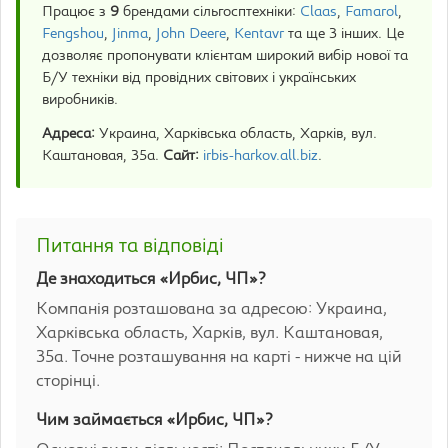
Працює з
9
брендами сільгосптехніки:
Claas
,
Famarol
,
Fengshou
,
Jinma
,
John Deere
,
Kentavr
та ще 3 інших. Це
дозволяє пропонувати клієнтам широкий вибір нової та
Б/У техніки від провідних світових і українських
виробників.
Адреса:
Украина, Харківська область, Харків, вул.
Каштановая, 35а.
Сайт:
irbis-harkov.all.biz
.
Питання та відповіді
Де знаходиться «Ирбис, ЧП»?
Компанія розташована за адресою: Украина,
Харківська область, Харків, вул. Каштановая,
35а. Точне розташування на карті - нижче на цій
сторінці.
Чим займається «Ирбис, ЧП»?