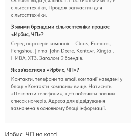
Основні види діяльності: Постачальники Б/У
сільгосптехніки, Продаж запчастин для
сільгосптехніки.
З якими брендами сільгосптехніки працює
«Ирбис, ЧП»?
Серед партнерів компанії — Claas, Famarol,
Fengshou, Jinma, John Deere, Kentavr, Xingtai,
НИВА, ХТЗ. Загалом 9 брендів.
Як зв'язатися з «Ирбис, ЧП»?
Контакти, телефони та email компанії наведені у
блоці «Контакти компанії» вище. Натисніть
«Показати телефони», щоб побачити повний
список номерів. Адреса для відвідування
зазначена в основному блоці інформації.
Ирбис, ЧП на карті