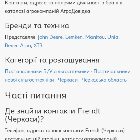
Контакти, адреса та напрями діяльності зібрані в
каталозі агрокомпаній АгроДовідка.
Бренди та техніка
Представляє:
John Deere
,
Lemken
,
Manitou
,
Unia
,
Велес-Агро
,
ХТЗ
.
Категорії та розташування
Постачальники Б/У сільгосптехніки
·
Постачальники
нової сільгосптехніки
·
Черкаси
·
Черкаська область
Часті питання
Де знайти контакти Frendt
(Черкаси)?
Телефон, адреса та інші контакти Frendt (Черкаси)
доступні на цій сторінці каталогу агрокомпаній