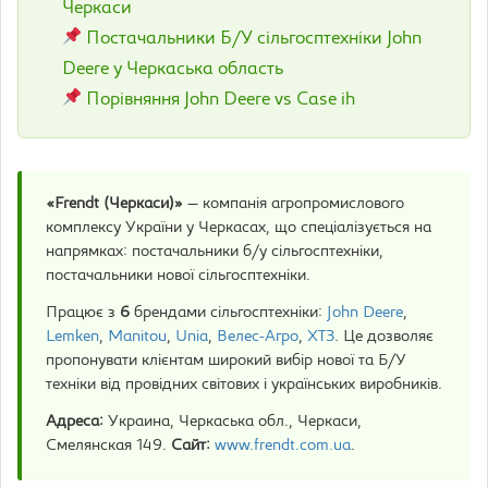
Черкаси
Постачальники Б/У сільгосптехніки John
Deere у Черкаська область
Порівняння John Deere vs Case ih
«Frendt (Черкаси)»
— компанія агропромислового
комплексу України у Черкасах, що спеціалізується на
напрямках: постачальники б/у сільгосптехніки,
постачальники нової сільгосптехніки.
Працює з
6
брендами сільгосптехніки:
John Deere
,
Lemken
,
Manitou
,
Unia
,
Велес-Агро
,
ХТЗ
. Це дозволяє
пропонувати клієнтам широкий вибір нової та Б/У
техніки від провідних світових і українських виробників.
Адреса:
Украина, Черкаська обл., Черкаси,
Смелянская 149.
Сайт:
www.frendt.com.ua
.