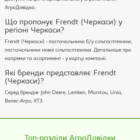
АгроДовідка.
Що пропонує Frendt (Черкаси) у
регіоні Черкаси?
Frendt (Черкаси) - постачальники б/у сільгосптехніки,
постачальники нової сільгосптехніки. Детальніше про
напрями та асортимент - у картці компанії.
Які бренди представляє Frendt
(Черкаси)?
Серед брендів: John Deere, Lemken, Manitou, Unia,
Велес-Агро, ХТЗ.
Топ-розділи АгроДовідки