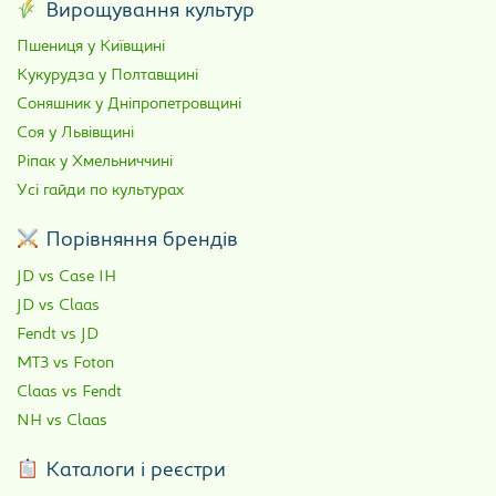
Вирощування культур
Пшениця у Київщині
Кукурудза у Полтавщині
Соняшник у Дніпропетровщині
Соя у Львівщині
Ріпак у Хмельниччині
Усі гайди по культурах
Порівняння брендів
JD vs Case IH
JD vs Claas
Fendt vs JD
МТЗ vs Foton
Claas vs Fendt
NH vs Claas
Каталоги і реєстри