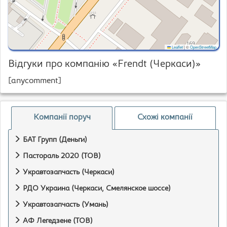
Leaflet
|
©
OpenStreetMap
Відгуки про компанію «Frendt (Черкаси)»
[anycomment]
Компанії поруч
Схожі компанії
БАТ Групп (Деньги)
Пастораль 2020 (ТОВ)
Укравтозапчасть (Черкаси)
РДО Украина (Черкаси, Смелянское шоссе)
Укравтозапчасть (Умань)
АФ Легедзене (ТОВ)