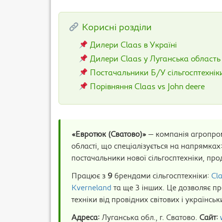
Корисні розділи
Дилери Claas в Україні
Дилери Claas у Луганська область
Постачальники Б/У сільгосптехнік
Порівняння Claas vs John deere
«Евротюк (Сватово)»
— компанія агропром
області, що спеціалізується на напрямках:
постачальники нової сільгосптехніки, про
Працює з
9
брендами сільгосптехніки:
Cl
Kverneland
та ще 3 інших. Це дозволяє пр
техніки від провідних світових і українсь
Адреса:
Луганська обл., г. Сватово.
Сайт: