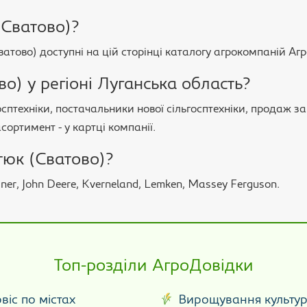
(Сватово)?
ватово) доступні на цій сторінці каталогу агрокомпаній Аг
) у регіоні Луганська область?
сптехніки, постачальники нової сільгосптехніки, продаж за
сортимент - у картці компанії.
тюк (Сватово)?
sner, John Deere, Kverneland, Lemken, Massey Ferguson.
Топ-розділи АгроДовідки
віс по містах
Вирощування культу