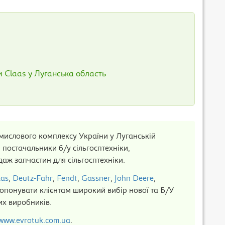
и Claas у Луганська область
ислового комплексу України у Луганській
 постачальники б/у сільгосптехніки,
даж запчастин для сільгосптехніки.
aas
,
Deutz-Fahr
,
Fendt
,
Gassner
,
John Deere
,
опонувати клієнтам широкий вибір нової та Б/У
ких виробників.
www.evrotuk.com.ua
.