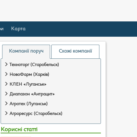
ри
Карта
Компанії поруч
Схожі компанії
Техноторг (Старобельск)
НовоФарм (Харків)
КЛЕН «Луганськ»
Диапазон «Антрацит»
Агротех (Луганськ)
Агроресурс (Старобельск)
Корисні статті