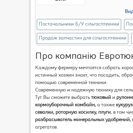
Вид
Постачальники Б/У сільгосптехніки
По
Продаж запчастин для сільгосптехніки
Про компанію Евротюк
Каждому фермеру мечтается собрать хорош
истинный хозяин знает, что посадить, обр
помощью современной техники.
Современную и надежную технику для сель
Тут Вы сможете выбрать
тюковый
и
рулонн
кормоуборочный комбайн,
а также
кукуруз
севалки, роторную косилку, плуги
, в том ч
разбрасыватель минеральных удобрений,
агрегатов.