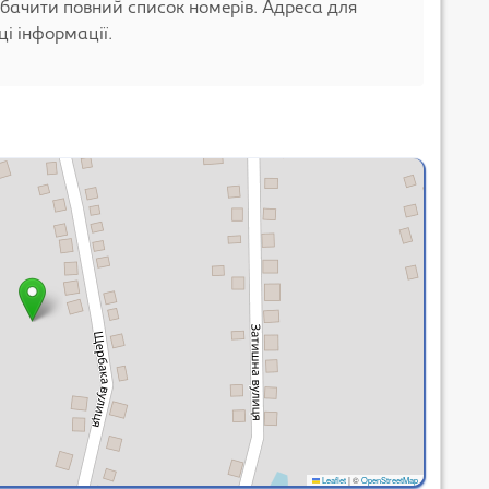
бачити повний список номерів. Адреса для
і інформації.
Leaflet
|
©
OpenStreetMap