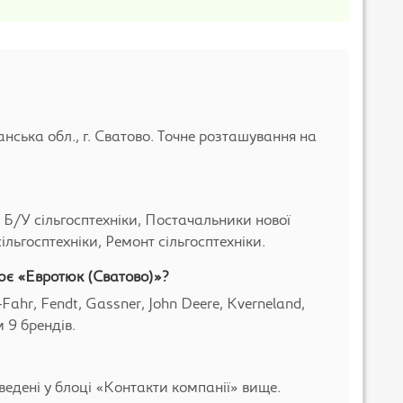
ська обл., г. Сватово. Точне розташування на
 Б/У сільгосптехніки, Постачальники нової
ільгосптехніки, Ремонт сільгосптехніки.
ює «Евротюк (Сватово)»?
Fahr, Fendt, Gassner, John Deere, Kverneland,
 9 брендів.
ведені у блоці «Контакти компанії» вище.