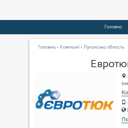
Головна
Головна
›
Компанії
›
Луганська область
Евротю
(н
Ко
По