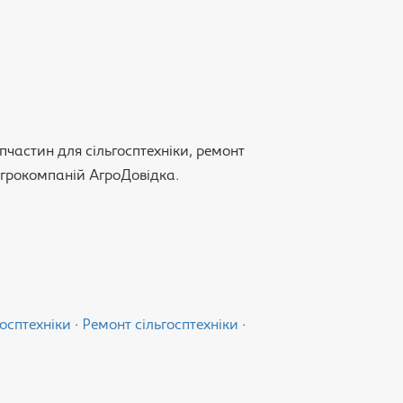
пчастин для сільгосптехніки, ремонт
 агрокомпаній АгроДовідка.
осптехніки
·
Ремонт сільгосптехніки
·