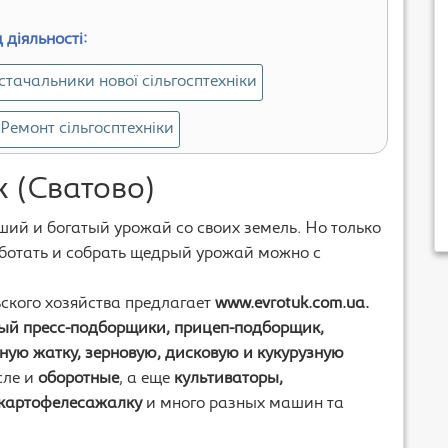
 діяльності:
стачальники нової сільгосптехніки
Ремонт сільгосптехніки
 (Сватово)
ий и богатый урожай со своих земель. Но только
аботать и собрать щедрый урожай можно с
ского хозяйства предлагает
www.evrotuk.com.ua.
ый пресс-подборщики, прицеп-подборщик,
ную жатку, зерновую, дисковую и кукурузную
исле и
оборотные
, а еще
культиваторы,
 картофелесажалку
и много разных машин та