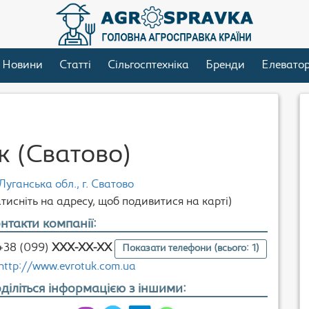
Новини
Статті
Сільгосптехніка
Бренди
Елевато
к (Сватово)
Луганська обл., г. Сватово
атисніть на адресу, щоб подивитися на карті)
нтакти компанії:
+38 (099)
XXX-XX-XX
Показати телефони (всього: 1)
http://www.evrotuk.com.ua
діліться інформацією з іншими: