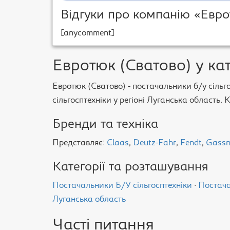
Відгуки про компанію «Евро
[anycomment]
Евротюк (Сватово) у ка
Евротюк (Сватово) - постачальники б/у сільго
сільгосптехніки у регіоні Луганська область.
Бренди та техніка
Представляє:
Claas
,
Deutz-Fahr
,
Fendt
,
Gassn
Категорії та розташування
Постачальники Б/У сільгосптехніки
·
Постача
Луганська область
Часті питання