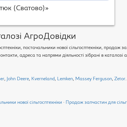
тюк (Сватово)»
талозі АгроДовідки
сптехніки, постачальники нової сільгосптехніки, продаж за
 Контакти, адреса та напрями діяльності зібрані в каталозі
er
,
John Deere
,
Kverneland
,
Lemken
,
Massey Ferguson
,
Zetor
.
льники нової сільгосптехніки
·
Продаж запчастин для сільг