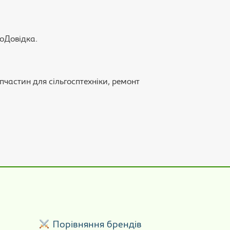
роДовідка.
пчастин для сільгосптехніки, ремонт
р
Порівняння брендів