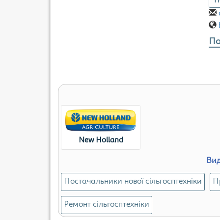
П
По
New Holland
Вид
Постачальники нової сільгосптехніки
П
Ремонт сільгосптехніки