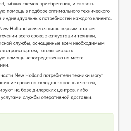
nd, гибких схемах приобретения, и оказать
ю помощь в подборе оптимального технического
з индивидуальных потребностей каждого клиента.
ew Holland является лишь первым этапом
 течении всего срока эксплуатации техники,
исной службы, оснащенные всем необходимым
втотранспортом, готовы оказать
ю помощь непосредственно на месте
ики.
асти New Holland потребители техники могут
чайшие сроки на складах запасных частей,
руют на базе дилерских центров, либо
 услугами службы оперативной доставки.