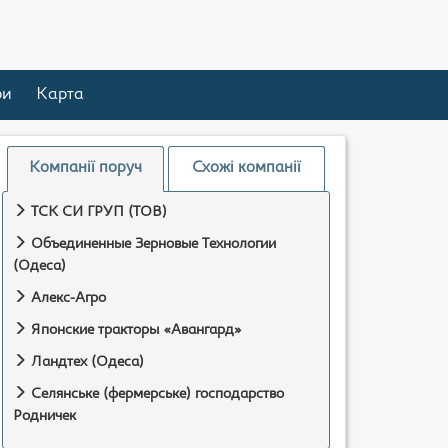
ри
Карта
Компанії поруч
Схожі компанії
ТСК СИ ГРУП (ТОВ)
Объединенные Зерновые Технологии
(Одеса)
Алекс-Агро
Японские тракторы «Авангард»
Ландтех (Одеса)
Селянське (фермерське) господарство
Родничек