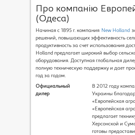
Про компанію Европе
(Одеса)
Начиная с 1895 г. компания
New Holland
з
решений, повышающих эффективность сельс
продуктивность за счет использования дос
Holland предлагает широкий выбор сельск
оборудования. Доступная глобальная дилер
полную техническую поддержку и дает пр
год за годом.
Официальный
В 2012 году компа
дилер
Украины благодар
«Европейская агр
«Европейская агр
предлагает техник
Херсонской и Сум
готовы предостав