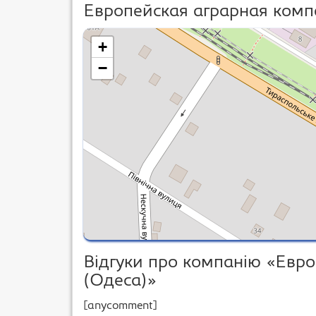
Европейская аграрная компа
+
−
Відгуки про компанію «Евр
(Одеса)»
[anycomment]