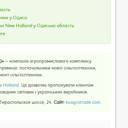
ласть
ніки у Одеса
іки New Holland у Одеська область
ere
)»
— компанія агропромислового комплексу
апрямках: постачальники нової сільгосптехніки,
монт сільгосптехніки.
 Holland
. Це дозволяє пропонувати клієнтам
овідних світових і українських виробників.
 Тираспольское шоссе, 24.
Сайт:
euagrotrade.com
.