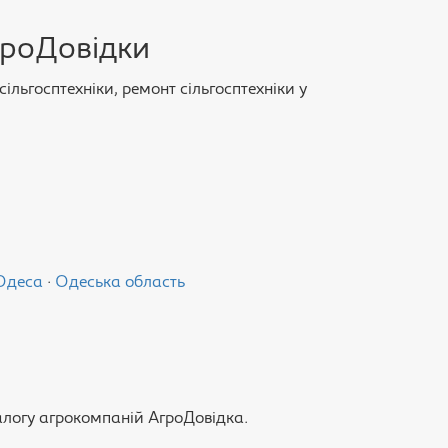
гроДовідки
льгосптехніки, ремонт сільгосптехніки у
Одеса
·
Одеська область
алогу агрокомпаній АгроДовідка.