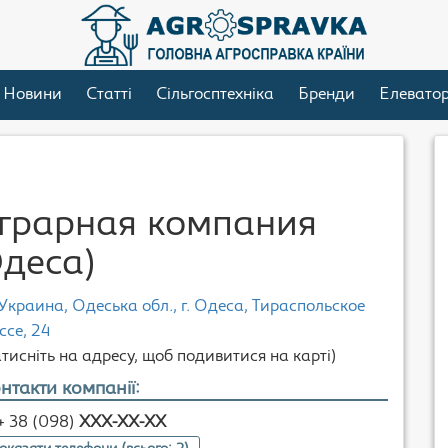
Новини
Статті
Сільгосптехніка
Бренди
Елевато
грарная компания
деса)
Украина, Одеська обл., г. Одеса, Тираспольское
ссе, 24
атисніть на адресу, щоб подивитися на карті)
нтакти компанії:
+ 38 (098)
XXX-XX-XX