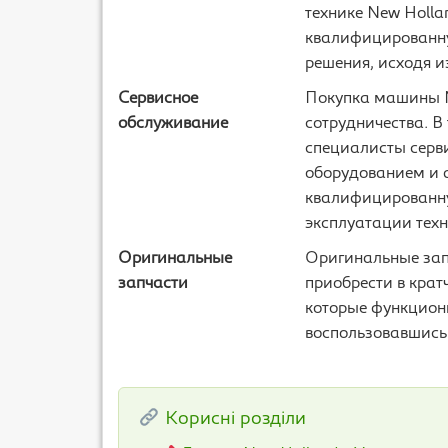
технике New Holla
квалифицированну
решения, исходя и
Сервисное
Покупка машины N
обслуживание
сотрудничества. В
специалисты серв
оборудованием и а
квалифицированну
эксплуатации техн
Оригинальные
Оригинальные запч
запчасти
приобрести в крат
которые функциони
воспользовавшись
Корисні розділи