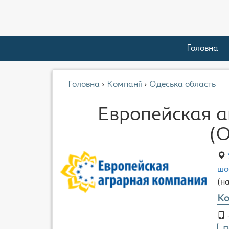
Головна
Головна
›
Компанії
›
Одеська область
Европейская а
(О
шо
(н
Ко