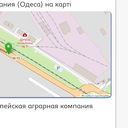
ния (Одеса) на карті
Leaflet
|
©
OpenStreetMap
опейская аграрная компания