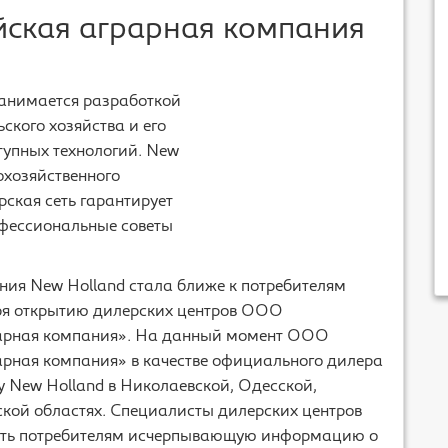
йская аграрная компания
анимается разработкой
кого хозяйства и его
тупных технологий. New
охозяйственного
ская сеть гарантирует
офессиональные советы
ния New Holland стала ближе к потребителям
я открытию дилерских центров ООО
арная компания». На данный момент ООО
арная компания» в качестве официального дилера
у New Holland в Николаевской, Одесской,
ской областях. Специалисты дилерских центров
ить потребителям исчерпывающую информацию о