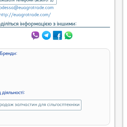
оказати телефони (всього: 2)
odessa@euagrotrade.com
http://euagrotrade.com/
діліться інформацією з іншими:
Бренди:
 діяльності:
родаж запчастин для сільгосптехніки