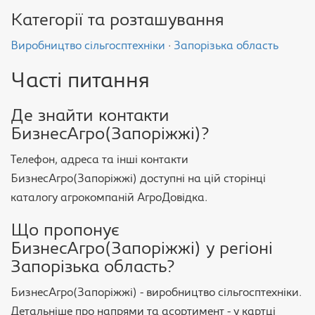
Категорії та розташування
Виробництво сільгосптехніки
·
Запорізька область
Часті питання
Де знайти контакти
БизнесАгро(Запоріжжі)?
Телефон, адреса та інші контакти
БизнесАгро(Запоріжжі) доступні на цій сторінці
каталогу агрокомпаній АгроДовідка.
Що пропонує
БизнесАгро(Запоріжжі) у регіоні
Запорізька область?
БизнесАгро(Запоріжжі) - виробництво сільгосптехніки.
Детальніше про напрями та асортимент - у картці