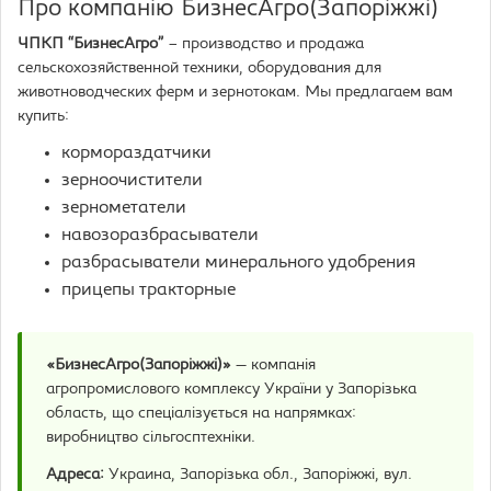
Про компанію БизнесАгро(Запоріжжі)
ЧПКП “БизнесАгро”
– производство и продажа
сельскохозяйственной техники, оборудования для
животноводческих ферм и зернотокам. Мы предлагаем вам
купить:
кормораздатчики
зерноочистители
зернометатели
навозоразбрасыватели
разбрасыватели минерального удобрения
прицепы тракторные
«БизнесАгро(Запоріжжі)»
— компанія
агропромислового комплексу України у Запорізька
область, що спеціалізується на напрямках:
виробництво сільгосптехніки.
Адреса:
Украина, Запорізька обл., Запоріжжі, вул.