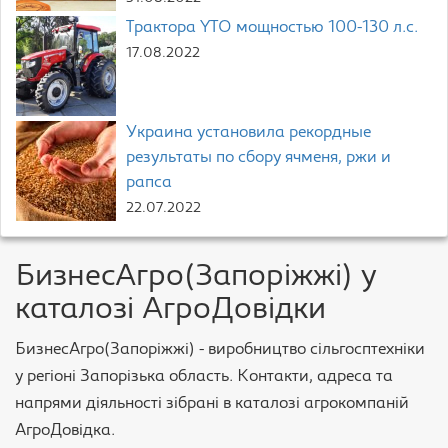
Трактора YTO мощностью 100-130 л.с.
17.08.2022
Украина установила рекордные
результаты по сбору ячменя, ржи и
рапса
22.07.2022
БизнесАгро(Запоріжжі) у
каталозі АгроДовідки
БизнесАгро(Запоріжжі) - виробництво сільгосптехніки
у регіоні Запорізька область. Контакти, адреса та
напрями діяльності зібрані в каталозі агрокомпаній
АгроДовідка.