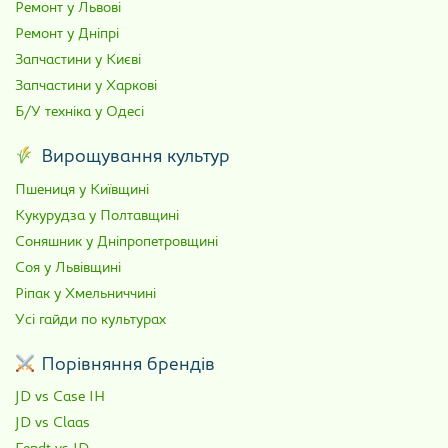
Ремонт у Львові
Ремонт у Дніпрі
Запчастини у Києві
Запчастини у Харкові
Б/У техніка у Одесі
Вирощування культур
Пшениця у Київщині
Кукурудза у Полтавщині
Соняшник у Дніпропетровщині
Соя у Львівщині
Ріпак у Хмельниччині
Усі гайди по культурах
Порівняння брендів
JD vs Case IH
JD vs Claas