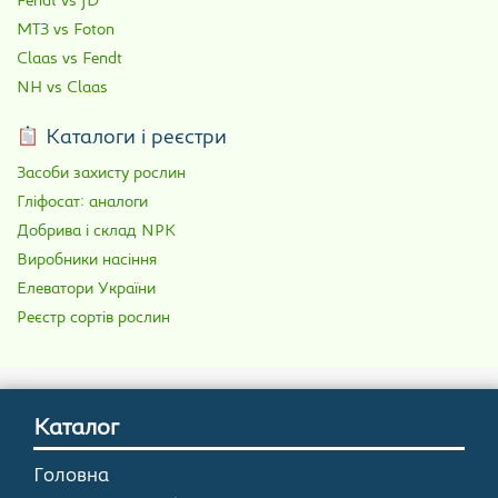
Fendt vs JD
МТЗ vs Foton
Claas vs Fendt
NH vs Claas
Каталоги і реєстри
Засоби захисту рослин
Гліфосат: аналоги
Добрива і склад NPK
Виробники насіння
Елеватори України
Реєстр сортів рослин
Каталог
Головна