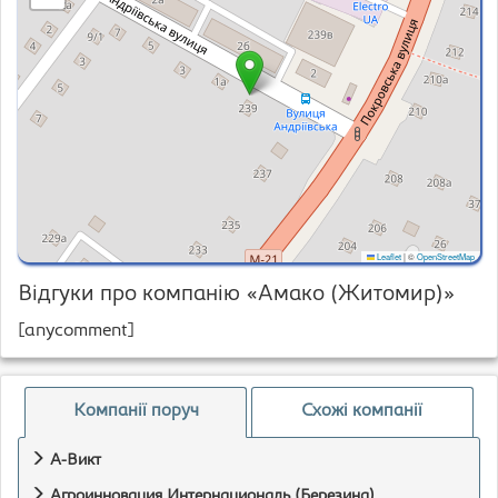
Leaflet
|
©
OpenStreetMap
Відгуки про компанію «Амако (Житомир)»
[anycomment]
Компанії поруч
Схожі компанії
А-Викт
Агроинновация Интернациональ (Березина)