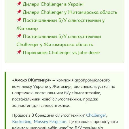
Дилери Challenger в Україні
Дилери Challenger у Житомирська область
Постачальники Б/У сільгосптехніки у
Житомир
Постачальники Б/У сільгосптехніки
Challenger у Житомирська область
Порівняння Challenger vs John deere
«Амако (Житомир)»
— компанія агропромислового
комплексу України у Житомирі, що спеціалізується на
напрямках: постачальники б/у сільгосптехніки,
постачальники нової сільгосптехніки, продаж
запчастин для сільгосптехніки.
Працює з
3
брендами сільгосптехніки:
Challenger
,
Kockerling
,
Massey Ferguson
. Це дозволяє пропонувати
клієнтам широкий вибір нової та Б/У техніки від