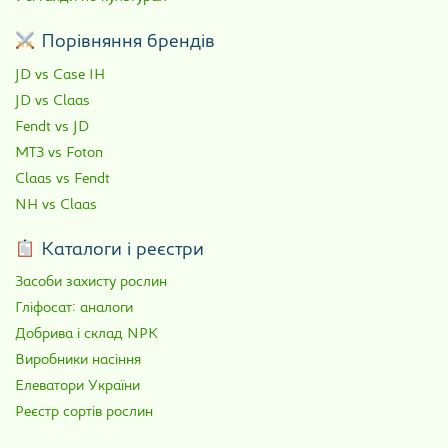
Порівняння брендів
JD vs Case IH
JD vs Claas
Fendt vs JD
МТЗ vs Foton
Claas vs Fendt
NH vs Claas
Каталоги і реєстри
Засоби захисту рослин
Гліфосат: аналоги
Добрива і склад NPK
Виробники насіння
Елеватори України
Реєстр сортів рослин