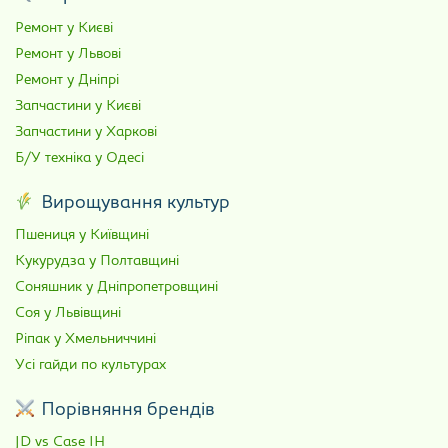
Ремонт у Києві
Ремонт у Львові
Ремонт у Дніпрі
Запчастини у Києві
Запчастини у Харкові
Б/У техніка у Одесі
Вирощування культур
Пшениця у Київщині
Кукурудза у Полтавщині
Соняшник у Дніпропетровщині
Соя у Львівщині
Ріпак у Хмельниччині
Усі гайди по культурах
Порівняння брендів
JD vs Case IH