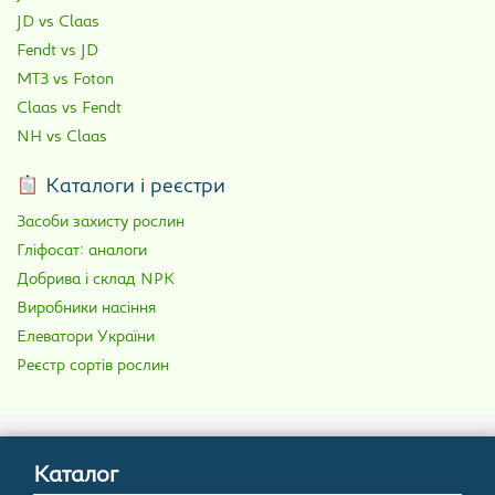
JD vs Claas
Fendt vs JD
МТЗ vs Foton
Claas vs Fendt
NH vs Claas
Каталоги і реєстри
Засоби захисту рослин
Гліфосат: аналоги
Добрива і склад NPK
Виробники насіння
Елеватори України
Реєстр сортів рослин
Каталог