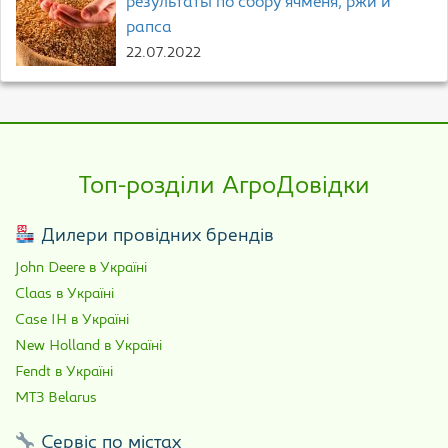
результаты по сбору ячменя, ржи и
рапса
22.07.2022
Топ-розділи АгроДовідки
Дилери провідних брендів
John Deere в Україні
Claas в Україні
Case IH в Україні
New Holland в Україні
Fendt в Україні
МТЗ Belarus
Сервіс по містах