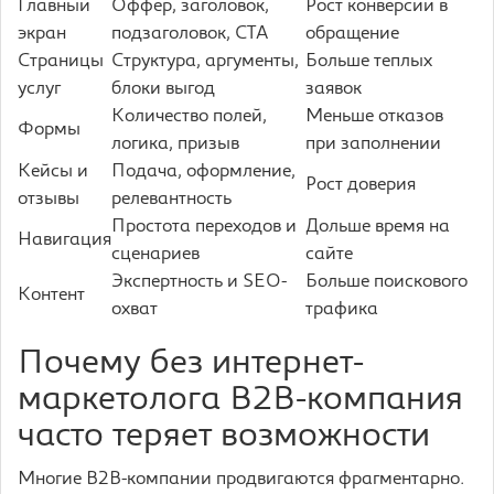
Главный
Оффер, заголовок,
Рост конверсии в
экран
подзаголовок, CTA
обращение
Страницы
Структура, аргументы,
Больше теплых
услуг
блоки выгод
заявок
Количество полей,
Меньше отказов
Формы
логика, призыв
при заполнении
Кейсы и
Подача, оформление,
Рост доверия
отзывы
релевантность
Простота переходов и
Дольше время на
Навигация
сценариев
сайте
Экспертность и SEO-
Больше поискового
Контент
охват
трафика
Почему без интернет-
маркетолога B2B-компания
часто теряет возможности
Многие B2B-компании продвигаются фрагментарно.