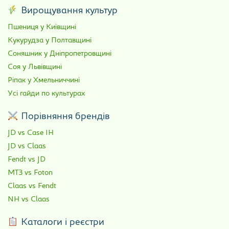
Вирощування культур
Пшениця у Київщині
Кукурудза у Полтавщині
Соняшник у Дніпропетровщині
Соя у Львівщині
Ріпак у Хмельниччині
Усі гайди по культурах
Порівняння брендів
JD vs Case IH
JD vs Claas
Fendt vs JD
МТЗ vs Foton
Claas vs Fendt
NH vs Claas
Каталоги і реєстри