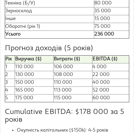
Техніка (Б/У)
80 000
Зерносклад
35 000
Інше
15 000
Оборотні (рік 1)
75 000
Усього
236 000
Прогноз доходів (5 років)
Рік
Виручка ($)
Витрати ($)
EBITDA ($)
1
110 000
106 000
4 000
2
130 000
108 000
22 000
3
150 000
110 000
40 000
4
165 000
113 000
52 000
5
175 000
115 000
60 000
Cumulative EBITDA: $178 000 за 5
років
Окупність капітальних ($150k): 4-5 років