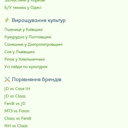
Запчастини у Харкові
Б/У техніка у Одесі
Вирощування культур
Пшениця у Київщині
Кукурудза у Полтавщині
Соняшник у Дніпропетровщині
Соя у Львівщині
Ріпак у Хмельниччині
Усі гайди по культурах
Порівняння брендів
JD vs Case IH
JD vs Claas
Fendt vs JD
МТЗ vs Foton
Claas vs Fendt
NH vs Claas