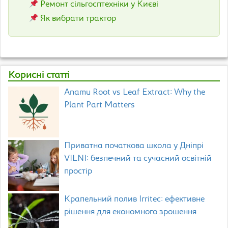
Ремонт сільгосптехніки у Києві
Як вибрати трактор
Корисні статті
Anamu Root vs Leaf Extract: Why the
Plant Part Matters
Приватна початкова школа у Дніпрі
VILNI: безпечний та сучасний освітній
простір
Крапельний полив Irritec: ефективне
рішення для економного зрошення