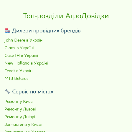
Топ-розділи АгроДовідки
Дилери провідних брендів
John Deere в Україні
Claas в Україні
Case IH в Україні
New Holland в Україні
Fendt в Україні
МТЗ Belarus
Сервіс по містах
Ремонт у Києві
Ремонт у Львові
Ремонт у Дніпрі
Запчастини у Києві